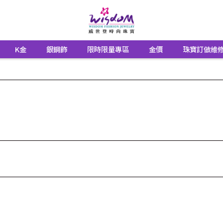
K金
銀鋼飾
限時限量專區
金價
珠寶訂做維