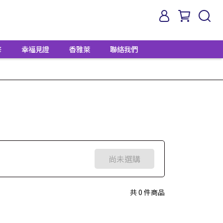
修
幸福見證
香雅萊
聯絡我們
尚未選購
共 0 件商品