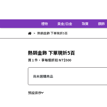
禮物
黃金/白金
珠寶
鑽飾
熱銷金飾 下單現折5百
熱銷金飾 下單現折5百
買 1 件，
享每個折扣
NT$500
尚未選購商品
預設排序