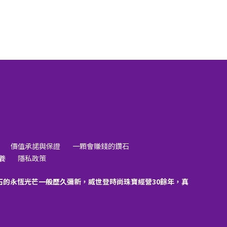
價值承諾與保證
一顆會賺錢的鑽石
養
隱私政策
石的永恆光芒一般歷久彌新，威世登時尚珠寶經營30餘年，真