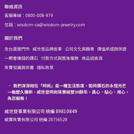
聯絡資訊
客服專線：0800-008-979
信箱：wisdom-sa@wisdom-jewelry.com
關於我們
全台直營門市
威世登品牌故事
公司文化與願景
價值承諾與保證
一顆會賺錢的鑽石
付款方式與售後服務
商品退換貨
珠寶知識與保養
隱私政策
我們深深相信「時尚」是一種生活態度，如同鑽石的永恆光芒
一般歷久彌新，威世登時尚珠寶經營30餘年，真心、貼心、用心，
為您服務！
威世登事業有限公司 統編 89810849
威寶珠寶有限公司 統編 28756528