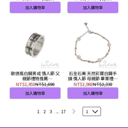
加入購物車
加入購物車
歌德風白鋼男戒 情人節 父
石全石美 天然彩寶白鋼手
親節禮物推薦
鍊 情人節 母親節 畢業禮物
H01BNA00015-ACEX
推薦 ZNC00021-AIHX
NT$1,450
NT$1,690
NT$1,980
NT$2,330
加入購物車
加入購物車
1
2
3
...
17
1