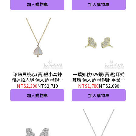
加入購物車
加入購物車
珍珠貝桃心(黃)銀小套鍊
一葉知秋925銀(黃)貼耳式
開運招人緣 情人節 母親節
耳環 情人節 母親節 畢業禮
生日禮-SB00394-1-BCXX
物推薦- ZSF00017-1-
NT$2,300
NT$2,710
NT$1,780
NT$2,090
AGHX
加入購物車
加入購物車