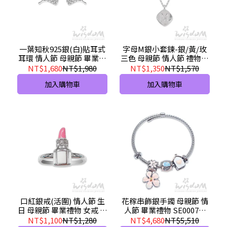
一葉知秋925銀(白)貼耳式
字母M銀小套鍊-銀/黃/玫
耳環 情人節 母親節 畢業禮
三色 母親節 情人節 禮物推
物推薦- ZSF00017-AFHX
薦 SB00227-ABEX
NT$1,680
NT$1,980
NT$1,350
NT$1,570
加入購物車
加入購物車
口紅銀戒(活圍) 情人節 生
花稼串飾銀手鐲 母親節 情
日 母親節 畢業禮物 女戒 尾
人節 畢業禮物 SE00077-
戒 推薦 SA00013-AXXX
DFHX
NT$1,100
NT$1,280
NT$4,680
NT$5,510