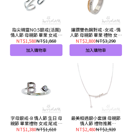
指尖精靈NO.5銀戒(活圍)
鑲鑽雙色鋼對戒 -女戒 -情
情人節 母親節 畢業 女戒 尾
人節 母親節 畢業 禮物 女戒
戒 推薦 ZSA00025-AEHX
推薦-A22GNAH00017-
NT$1,580
NT$1,860
NT$2,800
NT$3,290
BHXX
加入購物車
加入購物車
字母銀戒-B 情人節 生日 母
最美相遇銀小套鍊 母親節
親節 畢業禮物 女戒 尾戒 推
情人節 禮物推薦
薦 ZSA00007-1-ABHX
ZSB00084-BDHX
NT$1,380
NT$1,610
NT$2,480
NT$2,920