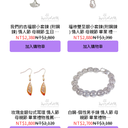
我們的杏福銀小套鍊 (附鋼
福祿雙至銀小套鍊(附鋼鍊
鍊) 情人節 母親節 生日 項
) 情人節 母親節 畢業 禮物
鍊首選 ZSB00101-BCHX
推薦 ZSB00065-BHHX
NT$2,380
NT$2,800
NT$2,880
NT$3,390
加入購物車
加入購物車
玫瑰金銀勾式耳環 情人節
白鋼-個性男手鍊 情人節 母
母親節 畢業禮物推薦-
親節 畢業禮物
SF00068-AHXX
A22BNC00005-BGXX
NT$1,800
NT$2,120
NT$2,700
NT$3,180