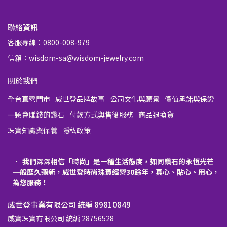
聯絡資訊
客服專線：0800-008-979
信箱：wisdom-sa@wisdom-jewelry.com
關於我們
全台直營門市
威世登品牌故事
公司文化與願景
價值承諾與保證
一顆會賺錢的鑽石
付款方式與售後服務
商品退換貨
珠寶知識與保養
隱私政策
我們深深相信「時尚」是一種生活態度，如同鑽石的永恆光芒
一般歷久彌新，威世登時尚珠寶經營30餘年，真心、貼心、用心，
為您服務！
威世登事業有限公司 統編 89810849
威寶珠寶有限公司 統編 28756528