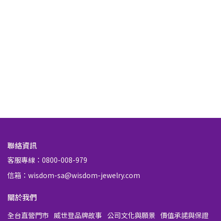
聯絡資訊
客服專線：0800-008-979
信箱：wisdom-sa@wisdom-jewelry.com
關於我們
全台直營門市
威世登品牌故事
公司文化與願景
價值承諾與保證