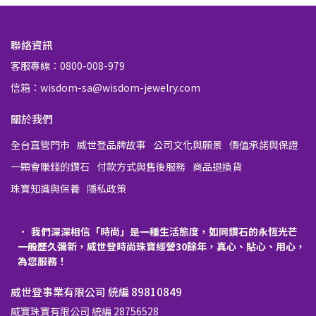
聯絡資訊
客服專線：0800-008-979
信箱：wisdom-sa@wisdom-jewelry.com
關於我們
全台直營門市
威世登品牌故事
公司文化與願景
價值承諾與保證
一顆會賺錢的鑽石
付款方式與售後服務
商品退換貨
珠寶知識與保養
隱私政策
我們深深相信「時尚」是一種生活態度，如同鑽石的永恆光芒
一般歷久彌新，威世登時尚珠寶經營30餘年，真心、貼心、用心，
為您服務！
威世登事業有限公司 統編 89810849
威寶珠寶有限公司 統編 28756528