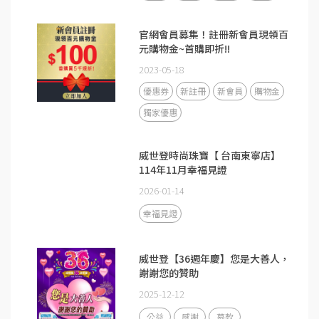
官網會員募集！註冊新會員現領百
元購物金~首購即折!!
2023-05-18
優惠券
新註冊
新會員
購物金
獨家優惠
威世登時尚珠寶【 台南東寧店】
114年11月幸福見證
2026-01-14
幸福見證
威世登【36週年慶】您是大善人，
謝謝您的贊助
2025-12-12
公益
感謝
募款