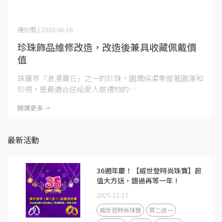
連怡甄 | 2020-06-16
珍珠飾品維修改造，改造後兼具收藏佩戴價
值
珠寶界「浪漫寶石」之一的珍珠，圓潤純潔象徵著圓滿和
珍視，是最適合送給愛人做禮物的⋯
閱讀更多 ->
最新活動
36週年慶！【威世登時尚珠寶】超
值大方送，錯過再等一年！
2025-12-17
威世登時尚珠寶
買二送一