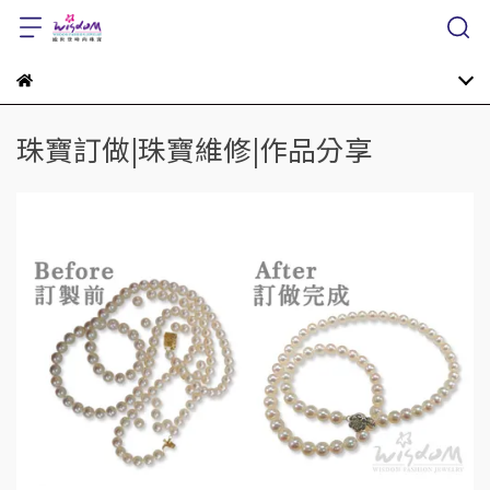
珠寶訂做|珠寶維修|作品分享