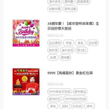
滿仟送佰
週年慶
超值優惠
珠寶特賣
限時活動
36週年慶！【威世登時尚珠寶】生
日送好禮大放送
2025-12-12
生日禮物
保值
黃金
生日禮
威世登
滿仟送佰
買2送1
金價
週年慶
9999【馬耀盈財】黃金紅包袋
2025-12-02
9999黃金紅包袋
過年禮品
過年紅包
9999純金紅包袋
黃金
招財
紅包袋
過年