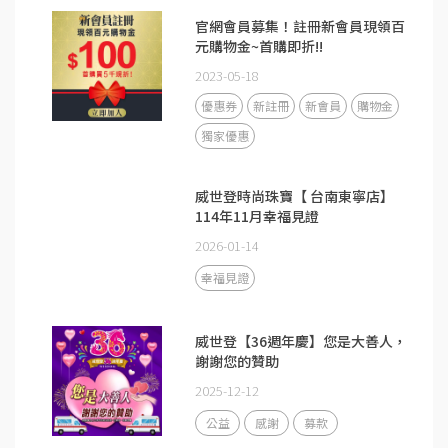
官網會員募集！註冊新會員現領百
元購物金~首購即折!!
2023-05-18
優惠券
新註冊
新會員
購物金
獨家優惠
威世登時尚珠寶【 台南東寧店】
114年11月幸福見證
2026-01-14
幸福見證
威世登【36週年慶】您是大善人，
謝謝您的贊助
2025-12-12
公益
感謝
募款