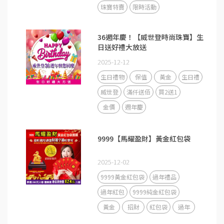
珠寶特賣
限時活動
36週年慶！【威世登時尚珠寶】生
日送好禮大放送
2025-12-12
生日禮物
保值
黃金
生日禮
威世登
滿仟送佰
買2送1
金價
週年慶
9999【馬耀盈財】黃金紅包袋
2025-12-02
9999黃金紅包袋
過年禮品
過年紅包
9999純金紅包袋
黃金
招財
紅包袋
過年