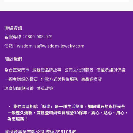
聯絡資訊
客服專線：0800-008-979
信箱：wisdom-sa@wisdom-jewelry.com
關於我們
全台直營門市
威世登品牌故事
公司文化與願景
價值承諾與保證
一顆會賺錢的鑽石
付款方式與售後服務
商品退換貨
珠寶知識與保養
隱私政策
我們深深相信「時尚」是一種生活態度，如同鑽石的永恆光芒
一般歷久彌新，威世登時尚珠寶經營30餘年，真心、貼心、用心，
為您服務！
威世登事業有限公司 統編 89810849