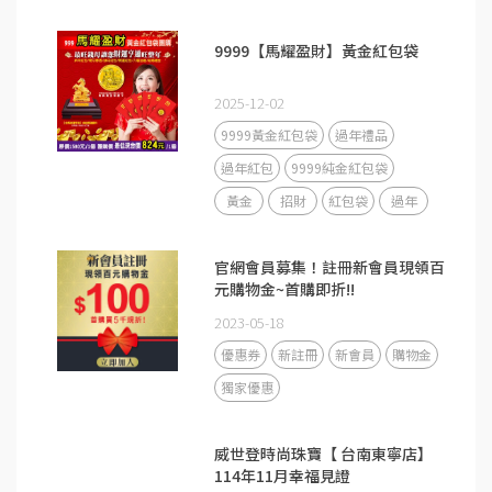
9999【馬耀盈財】黃金紅包袋
2025-12-02
9999黃金紅包袋
過年禮品
過年紅包
9999純金紅包袋
黃金
招財
紅包袋
過年
官網會員募集！註冊新會員現領百
元購物金~首購即折!!
2023-05-18
優惠券
新註冊
新會員
購物金
獨家優惠
威世登時尚珠寶【 台南東寧店】
114年11月幸福見證