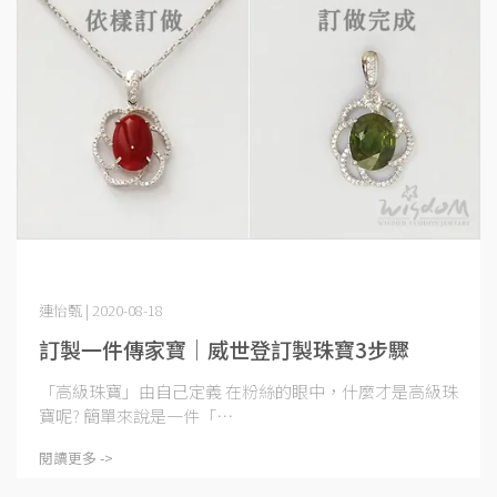
連怡甄 | 2020-08-18
訂製一件傳家寶│威世登訂製珠寶3步驟
「高級珠寶」由自己定義 在粉絲的眼中，什麼才是高級珠
寶呢? 簡單來說是一件「⋯
閱讀更多 ->