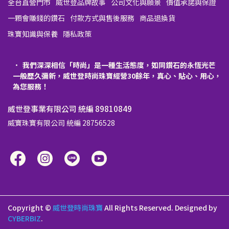
全台直營門市
威世登品牌故事
公司文化與願景
價值承諾與保證
一顆會賺錢的鑽石
付款方式與售後服務
商品退換貨
珠寶知識與保養
隱私政策
我們深深相信「時尚」是一種生活態度，如同鑽石的永恆光芒
一般歷久彌新，威世登時尚珠寶經營30餘年，真心、貼心、用心，
為您服務！
威世登事業有限公司 統編 89810849
威寶珠寶有限公司 統編 28756528
Copyright ©
威世登時尚珠寶
All Rights Reserved.
Designed by
CYBERBIZ
.