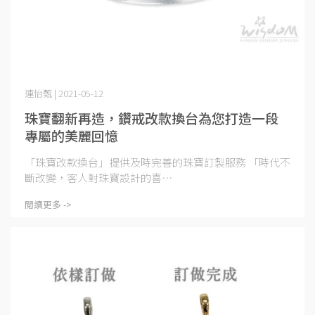
連怡甄 | 2021-05-12
珠寶翻新再造，鑽戒改款換台為您打造一段
專屬的美麗回憶
「珠寶改款換台」提供及時完善的珠寶訂製服務 「時代不
斷改變，客人對珠寶設計的喜⋯
閱讀更多 ->