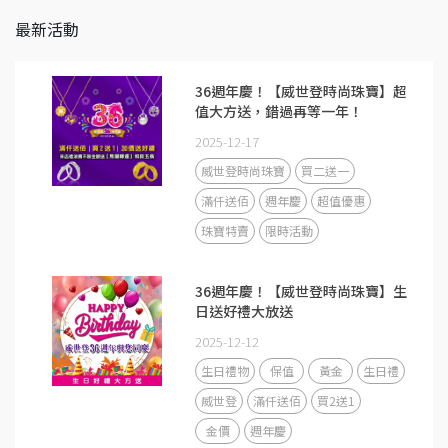
最新活動
36週年慶！【威世登時尚珠寶】超
值大方送，錯過再等一年！
2025-12-17
威世登時尚珠寶
買二送一
滿仟送佰
週年慶
超值優惠
珠寶特賣
限時活動
36週年慶！【威世登時尚珠寶】生
日送好禮大放送
2025-12-12
生日禮物
保值
黃金
生日禮
威世登
滿仟送佰
買2送1
金價
週年慶