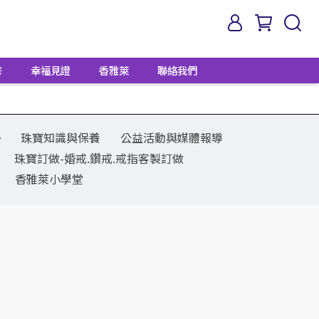
修
幸福見證
香雅萊
聯絡我們
勢
珠寶知識與保養
公益活動與媒體報導
珠寶訂做-婚戒.鑽戒.戒指客製訂做
香雅萊小學堂