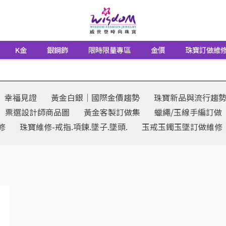
K金
銀鋼飾
限時限量專區
金價
珠寶訂做維
幸福見證
黃金白銀│國際金價趨勢
珠寶新品與流行趨
票選設計師商品圖
黃金客製訂做集
蠟繩/玉線手編訂做
修
珠寶維修-戒指.項鍊.墜子.墜頭.
玉戒玉鐲玉墜訂做維修