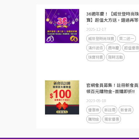
36週年慶！【威世登時尚珠
寶】超值大方送，錯過再等
年！
2025-12-17
威世登時尚珠寶
買二送一
滿仟送佰
週年慶
超值優惠
珠寶特賣
限時活動
官網會員募集！註冊新會員
領百元購物金~首購即折!!
2023-05-18
優惠券
新註冊
新會員
購物金
獨家優惠