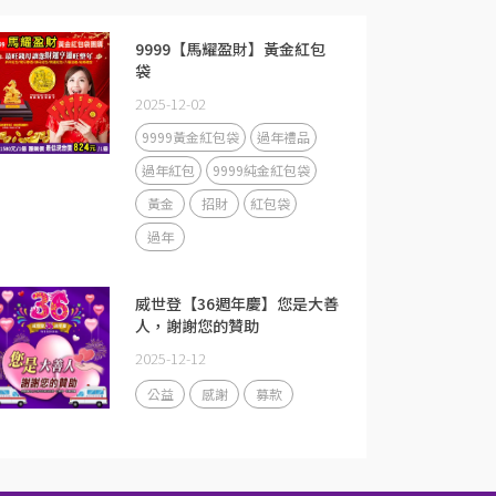
9999【馬耀盈財】黃金紅包
袋
2025-12-02
9999黃金紅包袋
過年禮品
過年紅包
9999純金紅包袋
黃金
招財
紅包袋
過年
威世登【36週年慶】您是大善
人，謝謝您的贊助
2025-12-12
公益
感謝
募款