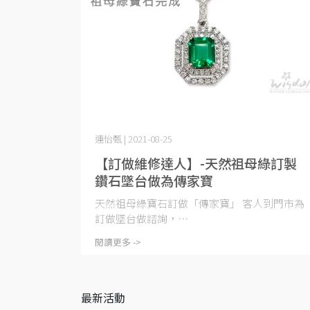
連怡甄 | 2021-08-25
【訂做維修達人】-天然祖母綠訂製
鑽石墜台做為傳家寶
天然祖母綠寶石訂做「傳家寶」 客人到門市為
訂做墜台做諮詢，⋯
閱讀更多 ->
最新活動