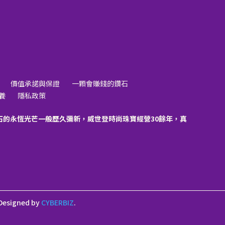
價值承諾與保證
一顆會賺錢的鑽石
養
隱私政策
石的永恆光芒一般歷久彌新，威世登時尚珠寶經營30餘年，真
Designed by
CYBERBIZ
.