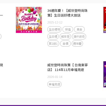
36週年慶！【威世登時尚珠
一
寶】生日送好禮大放送
2025-12-12
生日禮物
保值
黃金
生日禮
威世登
滿仟送佰
買2送1
金價
週年慶
現
威世登時尚珠寶【 台南東寧
店】 114年11月幸福見證
2026-01-14
幸福見證