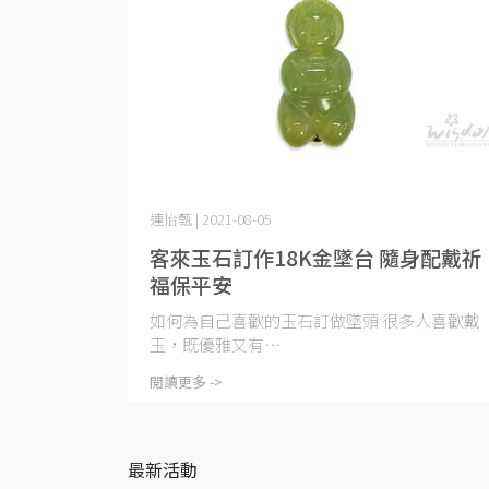
連怡甄 | 2021-08-05
客來玉石訂作18K金墜台 隨身配戴祈
福保平安
如何為自己喜歡的玉石訂做墜頭 很多人喜歡戴
玉，既優雅又有⋯
閱讀更多 ->
最新活動