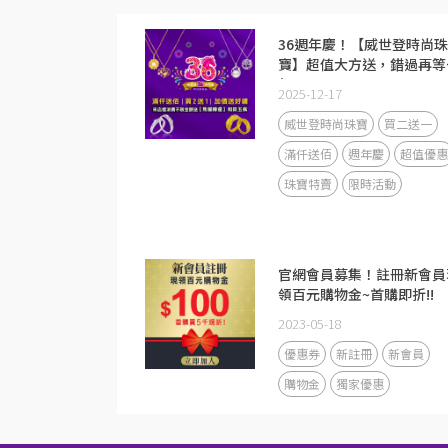
36週年慶！【威世登時尚珠
寶】超值大方送，錯過再等
年！
2025-12-17
威世登時尚珠寶
買二送一
滿仟送佰
週年慶
超值優惠
珠寶特賣
限時活動
官網會員募集！註冊新會員
領百元購物金~首購即折!!
2023-05-18
優惠券
新註冊
新會員
購物金
獨家優惠