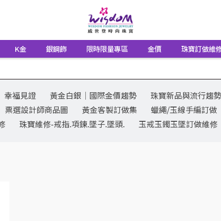
K金
銀鋼飾
限時限量專區
金價
珠寶訂做維
幸福見證
黃金白銀│國際金價趨勢
珠寶新品與流行趨
票選設計師商品圖
黃金客製訂做集
蠟繩/玉線手編訂做
修
珠寶維修-戒指.項鍊.墜子.墜頭.
玉戒玉鐲玉墜訂做維修