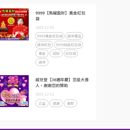
9999【馬耀盈財】黃金紅包
袋
2025-12-02
9999黃金紅包袋
過年禮品
過年紅包
9999純金紅包袋
黃金
招財
紅包袋
過年
威世登【36週年慶】您是大善
人，謝謝您的贊助
2025-12-12
公益
感謝
募款