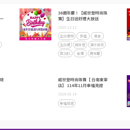
36週年慶！【威世登時尚珠
一
寶】生日送好禮大放送
2025-12-12
生日禮物
保值
黃金
生日禮
威世登
滿仟送佰
買2送1
金價
週年慶
現
威世登時尚珠寶【 台南東寧
店】 114年11月幸福見證
2026-01-14
幸福見證