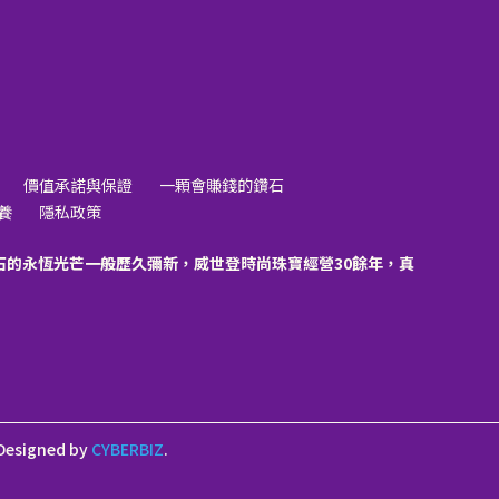
價值承諾與保證
一顆會賺錢的鑽石
養
隱私政策
石的永恆光芒一般歷久彌新，威世登時尚珠寶經營30餘年，真
Designed by
CYBERBIZ
.