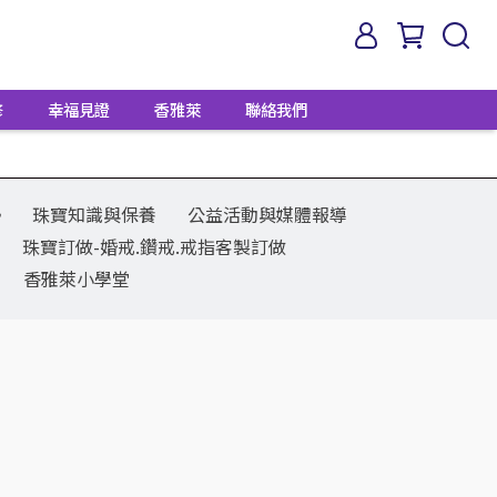
修
幸福見證
香雅萊
聯絡我們
勢
珠寶知識與保養
公益活動與媒體報導
珠寶訂做-婚戒.鑽戒.戒指客製訂做
香雅萊小學堂