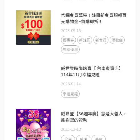
官網會員募集！註冊新會員現領百
元購物金~首購即折!!
2023-05-18
優惠券
新註冊
新會員
購物金
獨家優惠
威世登時尚珠寶【 台南東寧店】
114年11月幸福見證
2026-01-14
幸福見證
威世登【36週年慶】您是大善人，
謝謝您的贊助
2025-12-12
公益
感謝
募款