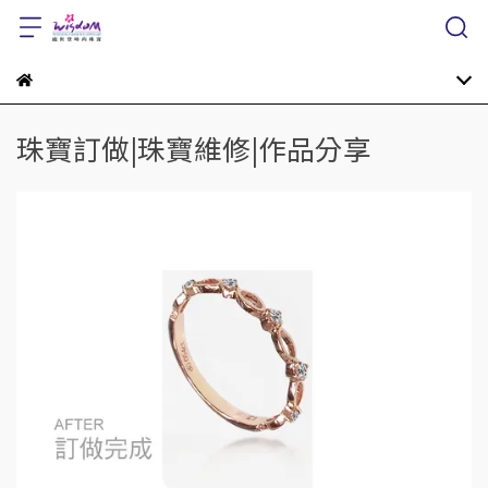
珠寶訂做|珠寶維修|作品分享