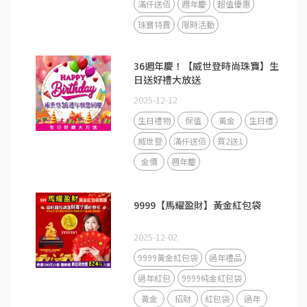
滿仟送佰
週年慶
超值優惠
珠寶特賣
限時活動
36週年慶！【威世登時尚珠寶】生
日送好禮大放送
2025-12-12
生日禮物
保值
黃金
生日禮
威世登
滿仟送佰
買2送1
金價
週年慶
9999【馬耀盈財】黃金紅包袋
2025-12-02
9999黃金紅包袋
過年禮品
過年紅包
9999純金紅包袋
黃金
招財
紅包袋
過年