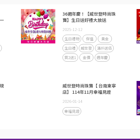
36週年慶！【威世登時尚珠
一
寶】生日送好禮大放送
2025-12-12
生日禮物
保值
黃金
生日禮
威世登
滿仟送佰
買2送1
金價
週年慶
現
威世登時尚珠寶【 台南東寧
店】 114年11月幸福見證
2026-01-14
幸福見證