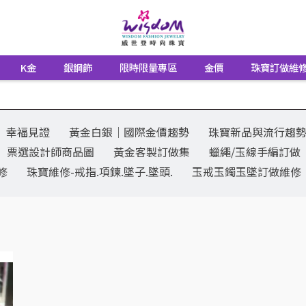
K金
銀鋼飾
限時限量專區
金價
珠寶訂做維
幸福見證
黃金白銀│國際金價趨勢
珠寶新品與流行趨
票選設計師商品圖
黃金客製訂做集
蠟繩/玉線手編訂做
修
珠寶維修-戒指.項鍊.墜子.墜頭.
玉戒玉鐲玉墜訂做維修