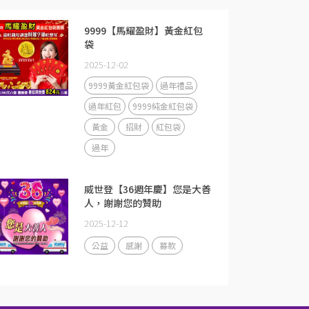
9999【馬耀盈財】黃金紅包
袋
2025-12-02
9999黃金紅包袋
過年禮品
過年紅包
9999純金紅包袋
黃金
招財
紅包袋
過年
威世登【36週年慶】您是大善
人，謝謝您的贊助
2025-12-12
公益
感謝
募款