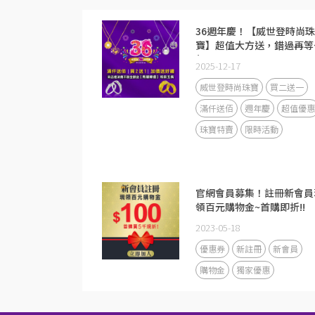
36週年慶！【威世登時尚珠
寶】超值大方送，錯過再等
年！
2025-12-17
威世登時尚珠寶
買二送一
滿仟送佰
週年慶
超值優惠
珠寶特賣
限時活動
官網會員募集！註冊新會員
領百元購物金~首購即折!!
2023-05-18
優惠券
新註冊
新會員
購物金
獨家優惠