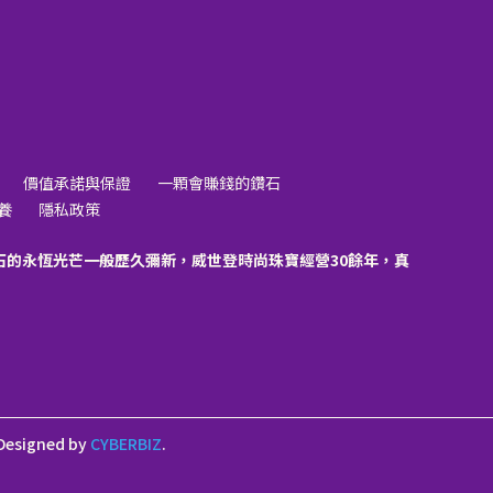
價值承諾與保證
一顆會賺錢的鑽石
養
隱私政策
石的永恆光芒一般歷久彌新，威世登時尚珠寶經營30餘年，真
Designed by
CYBERBIZ
.