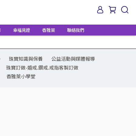
修
幸福見證
香雅萊
聯絡我們
勢
珠寶知識與保養
公益活動與媒體報導
珠寶訂做-婚戒.鑽戒.戒指客製訂做
香雅萊小學堂