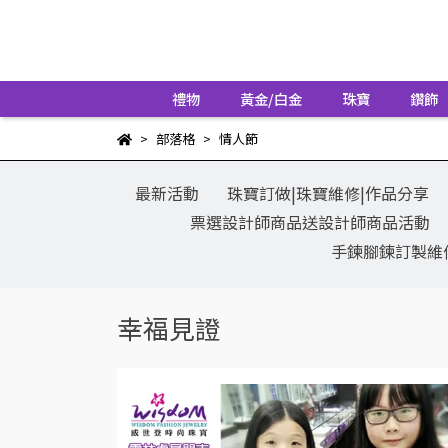
禮物
黃金/白金
珠寶
鑽飾
部落格
情人節
最新活動
珠寶訂做|珠寶維修|作品分享
票選設計師商品送設計師商品活動
手鍊腳鍊訂製維
幸福見證