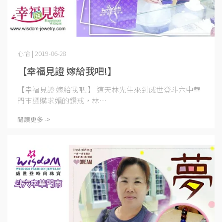
心怡 | 2019-06-28
【幸福見證 嫁給我吧!】
【幸福見證 嫁給我吧!】 這天林先生來到威世登斗六中華
門市選購求婚的鑽戒，林⋯
閱讀更多 ->