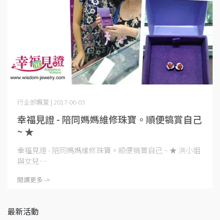
行企部姵萱 | 2017-06-03
幸福見證 - 陪同媽媽維修珠寶。順便犒賞自己
~ ★
幸福見證 - 陪同媽媽維修珠寶。順便犒賞自己 ~ ★ 洪小姐
與女兒⋯
閱讀更多 ->
最新活動