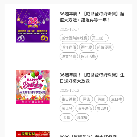
36週年慶！【威世登時尚珠寶】超
值大方送，錯過再等一年！
2025-12-17
威世登時尚珠寶
買二送一
滿仟送佰
週年慶
超值優惠
珠寶特賣
限時活動
36週年慶！【威世登時尚珠寶】生
日送好禮大放送
2025-12-12
生日禮物
保值
黃金
生日禮
威世登
滿仟送佰
買2送1
金價
週年慶
9999【馬耀盈財】黃金紅包袋