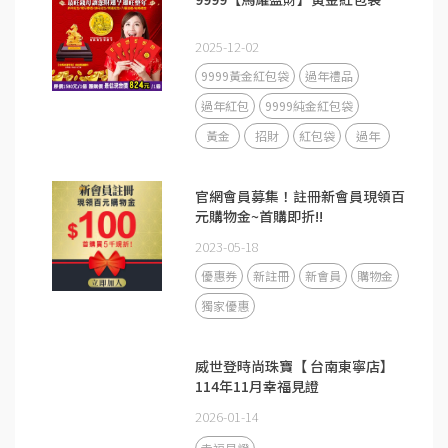
2025-12-02
9999黃金紅包袋
過年禮品
過年紅包
9999純金紅包袋
黃金
招財
紅包袋
過年
官網會員募集！註冊新會員現領百
元購物金~首購即折!!
2023-05-18
優惠券
新註冊
新會員
購物金
獨家優惠
威世登時尚珠寶【 台南東寧店】
114年11月幸福見證
2026-01-14