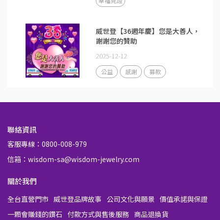
幸福見證
威世登【36週年慶】您是大善人，
謝謝您的贊助
2025-12-12
公益
感謝
募款
聯絡資訊
客服專線：0800-008-979
信箱：wisdom-sa@wisdom-jewelry.com
關於我們
全台直營門市
威世登品牌故事
公司文化與願景
價值承諾與保證
一顆會賺錢的鑽石
付款方式與售後服務
商品退換貨