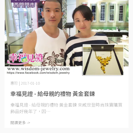
惠珍 | 2017-01-10
幸福見證 - 給母親的禮物 黃金套鍊
幸福見證 - 給母親的禮物 黃金套鍊 來威世登時尚珠寶購買
飾品好幾年了，因⋯
閱讀更多 ->