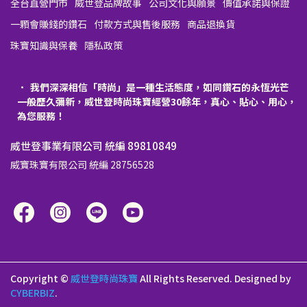
全台直營門市
威世登品牌故事
公司文化與願景
價值承諾與保證
一顆會賺錢的鑽石
付款方式與售後服務
商品退換貨
珠寶知識與保養
隱私政策
我們深深相信「時尚」是一種生活態度，如同鑽石的永恆光芒
一般歷久彌新，威世登時尚珠寶經營30餘年，真心、貼心、用心，
為您服務！
威世登事業有限公司 統編 89810849
威寶珠寶有限公司 統編 28756528
Copyright ©
威世登時尚珠寶
All Rights Reserved.
Designed by
CYBERBIZ
.