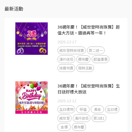
最新活動
36週年慶！【威世登時尚珠寶】超
值大方送，錯過再等一年！
2025-12-17
威世登時尚珠寶
買二送一
滿仟送佰
週年慶
超值優惠
珠寶特賣
限時活動
36週年慶！【威世登時尚珠寶】生
日送好禮大放送
2025-12-12
生日禮物
保值
黃金
生日禮
威世登
滿仟送佰
買2送1
金價
週年慶