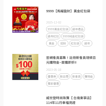
9999【馬耀盈財】黃金紅包袋
2025-12-02
9999黃金紅包袋
過年禮品
過年紅包
9999純金紅包袋
黃金
招財
紅包袋
過年
官網會員募集！註冊新會員現領百
元購物金~首購即折!!
2023-05-18
優惠券
新註冊
新會員
購物金
獨家優惠
威世登時尚珠寶【 台南東寧店】
114年11月幸福見證