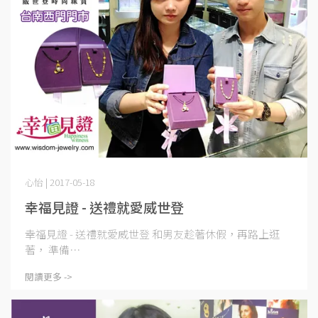
心怡 | 2017-05-18
幸福見證 - 送禮就愛威世登
幸福見證 - 送禮就愛威世登 和男友趁著休假，再路上逛
著， 準備⋯
閱讀更多 ->