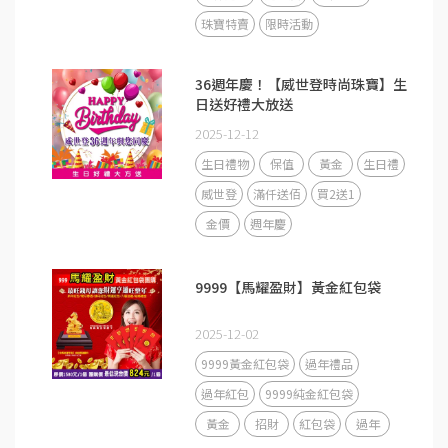
珠寶特賣
限時活動
36週年慶！【威世登時尚珠寶】生
日送好禮大放送
2025-12-12
生日禮物
保值
黃金
生日禮
威世登
滿仟送佰
買2送1
金價
週年慶
9999【馬耀盈財】黃金紅包袋
2025-12-02
9999黃金紅包袋
過年禮品
過年紅包
9999純金紅包袋
黃金
招財
紅包袋
過年