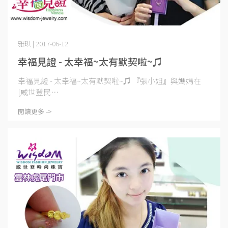
雅琪 | 2017-06-12
幸福見證 - 太幸福~太有默契啦~♫
幸福見證 - 太幸福~太有默契啦~♫ 『張小姐』與媽媽在
[威世登民⋯
閱讀更多 ->