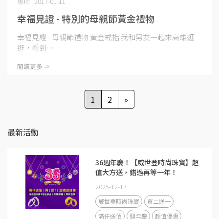
惠珍 | 2017-01-11
幸福見證 - 特別的母親節黃金禮物
幸福見證 - 母親節禮物 黃金戒指 我和男友一起來高雄逛
逛，看到⋯
閱讀更多 ->
1
2
»
最新活動
36週年慶！【威世登時尚珠寶】超
值大方送，錯過再等一年！
2025-12-17
威世登時尚珠寶
買二送一
滿仟送佰
週年慶
超值優惠