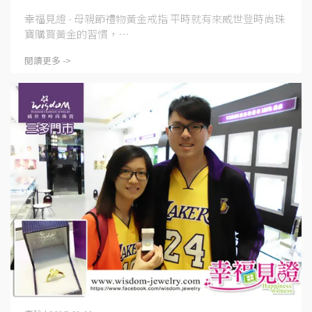
幸福見證 - 母親節禮物黃金戒指 平時就有來威世登時尚珠
寶購買黃金的習慣，⋯
閱讀更多 ->