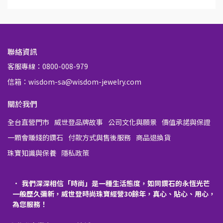
聯絡資訊
客服專線：0800-008-979
信箱：wisdom-sa@wisdom-jewelry.com
關於我們
全台直營門市
威世登品牌故事
公司文化與願景
價值承諾與保證
一顆會賺錢的鑽石
付款方式與售後服務
商品退換貨
珠寶知識與保養
隱私政策
我們深深相信「時尚」是一種生活態度，如同鑽石的永恆光芒
一般歷久彌新，威世登時尚珠寶經營30餘年，真心、貼心、用心，
為您服務！