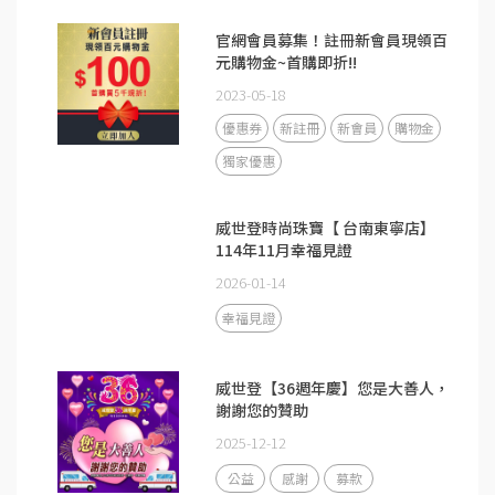
官網會員募集！註冊新會員現領百
元購物金~首購即折!!
2023-05-18
優惠券
新註冊
新會員
購物金
獨家優惠
威世登時尚珠寶【 台南東寧店】
114年11月幸福見證
2026-01-14
幸福見證
威世登【36週年慶】您是大善人，
謝謝您的贊助
2025-12-12
公益
感謝
募款