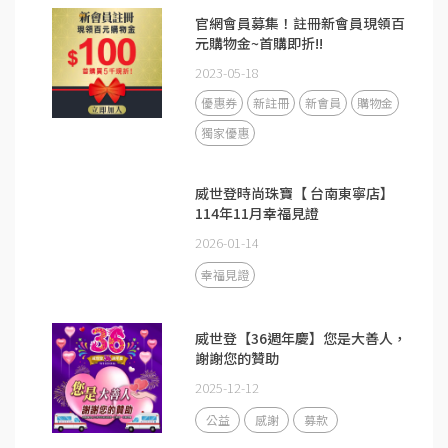
官網會員募集！註冊新會員現領百
元購物金~首購即折!!
2023-05-18
優惠券
新註冊
新會員
購物金
獨家優惠
威世登時尚珠寶【 台南東寧店】
114年11月幸福見證
2026-01-14
幸福見證
威世登【36週年慶】您是大善人，
謝謝您的贊助
2025-12-12
公益
感謝
募款