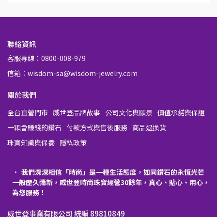
聯絡資訊
客服專線：0800-008-979
信箱：wisdom-sa@wisdom-jewelry.com
關於我們
全台直營門市
威世登品牌故事
公司文化與願景
價值承諾與保證
一顆會賺錢的鑽石
付款方式與售後服務
商品退換貨
珠寶知識與保養
隱私政策
我們深深相信「時尚」是一種生活態度，如同鑽石的永恆光芒
一般歷久彌新，威世登時尚珠寶經營30餘年，真心、貼心、用心，
為您服務！
威世登事業有限公司 統編 89810849