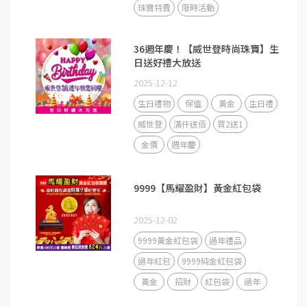
珠寶特賣
限時活動
36週年慶！【威世登時尚珠寶】生
日送好禮大放送
2025-12-12
生日禮物
保值
黃金
生日禮
威世登
滿仟送佰
買2送1
金價
週年慶
9999【馬耀盈財】黃金紅包袋
2025-12-02
9999黃金紅包袋
過年禮品
過年紅包
9999純金紅包袋
黃金
招財
紅包袋
過年