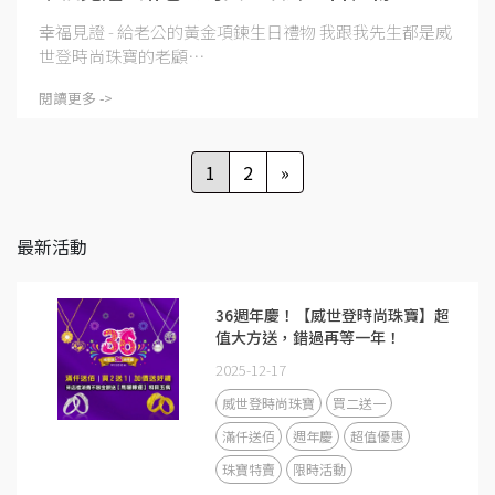
幸福見證 - 給老公的黃金項鍊生日禮物 我跟我先生都是威
世登時尚珠寶的老顧⋯
閱讀更多 ->
1
2
»
最新活動
36週年慶！【威世登時尚珠寶】超
值大方送，錯過再等一年！
2025-12-17
威世登時尚珠寶
買二送一
滿仟送佰
週年慶
超值優惠
珠寶特賣
限時活動