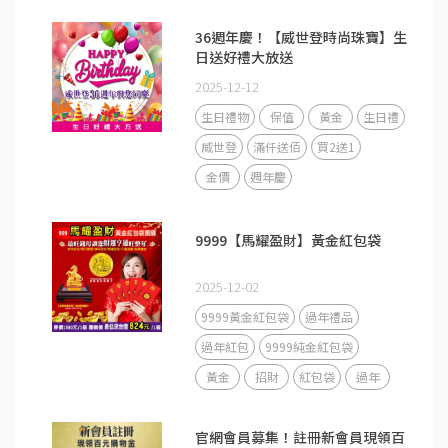
36週年慶！【威世登時尚珠寶】生
日送好禮大放送
2025-12-12
生日禮物
保值
黃金
生日禮
威世登
滿仟送佰
買2送1
金價
週年慶
9999【馬耀盈財】黃金紅包袋
2025-12-02
9999黃金紅包袋
過年禮品
過年紅包
9999純金紅包袋
黃金
招財
紅包袋
過年
官網會員募集！註冊新會員現領百