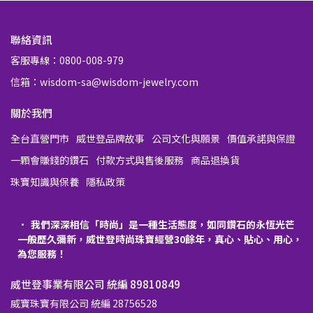
聯絡資訊
客服專線：0800-008-979
信箱：wisdom-sa@wisdom-jewelry.com
關於我們
全台直營門市
威世登品牌故事
公司文化與願景
價值承諾與保證
一顆會賺錢的鑽石
付款方式與售後服務
商品退換貨
珠寶知識與保養
隱私政策
我們深深相信「時尚」是一種生活態度，如同鑽石的永恆光芒
一般歷久彌新，威世登時尚珠寶經營30餘年，真心、貼心、用心，
為您服務！
威世登事業有限公司 統編 89810849
威寶珠寶有限公司 統編 28756528