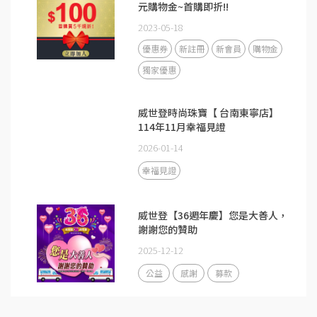
元購物金~首購即折!!
2023-05-18
優惠券
新註冊
新會員
購物金
獨家優惠
威世登時尚珠寶【 台南東寧店】
114年11月幸福見證
2026-01-14
幸福見證
威世登【36週年慶】您是大善人，
謝謝您的贊助
2025-12-12
公益
感謝
募款