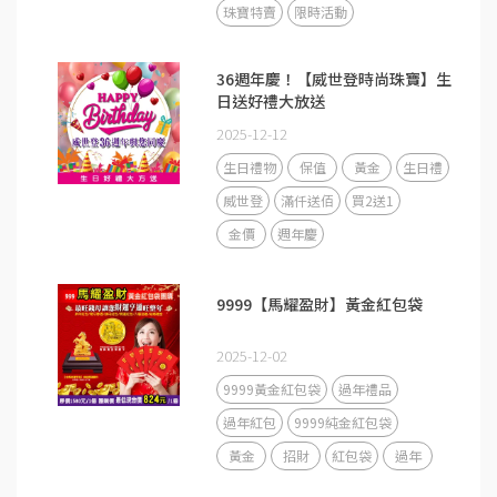
珠寶特賣
限時活動
36週年慶！【威世登時尚珠寶】生
日送好禮大放送
2025-12-12
生日禮物
保值
黃金
生日禮
威世登
滿仟送佰
買2送1
金價
週年慶
9999【馬耀盈財】黃金紅包袋
2025-12-02
9999黃金紅包袋
過年禮品
過年紅包
9999純金紅包袋
黃金
招財
紅包袋
過年