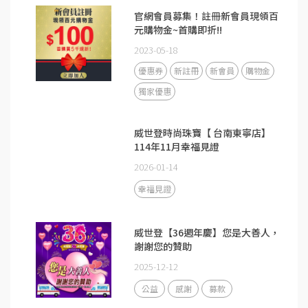
官網會員募集！註冊新會員現領百
元購物金~首購即折!!
2023-05-18
優惠券
新註冊
新會員
購物金
獨家優惠
威世登時尚珠寶【 台南東寧店】
114年11月幸福見證
2026-01-14
幸福見證
威世登【36週年慶】您是大善人，
謝謝您的贊助
2025-12-12
公益
感謝
募款