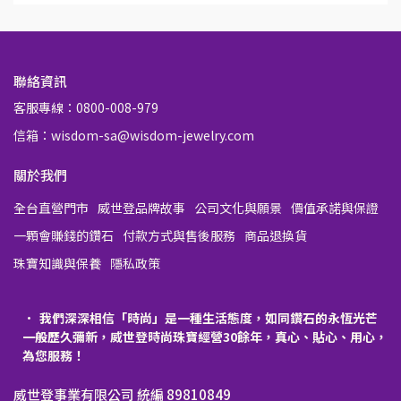
聯絡資訊
客服專線：0800-008-979
信箱：wisdom-sa@wisdom-jewelry.com
關於我們
全台直營門市
威世登品牌故事
公司文化與願景
價值承諾與保證
一顆會賺錢的鑽石
付款方式與售後服務
商品退換貨
珠寶知識與保養
隱私政策
我們深深相信「時尚」是一種生活態度，如同鑽石的永恆光芒
一般歷久彌新，威世登時尚珠寶經營30餘年，真心、貼心、用心，
為您服務！
威世登事業有限公司 統編 89810849