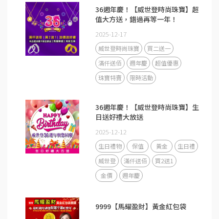
36週年慶！【威世登時尚珠寶】超
值大方送，錯過再等一年！
2025-12-17
威世登時尚珠寶
買二送一
滿仟送佰
週年慶
超值優惠
珠寶特賣
限時活動
36週年慶！【威世登時尚珠寶】生
日送好禮大放送
2025-12-12
生日禮物
保值
黃金
生日禮
威世登
滿仟送佰
買2送1
金價
週年慶
9999【馬耀盈財】黃金紅包袋