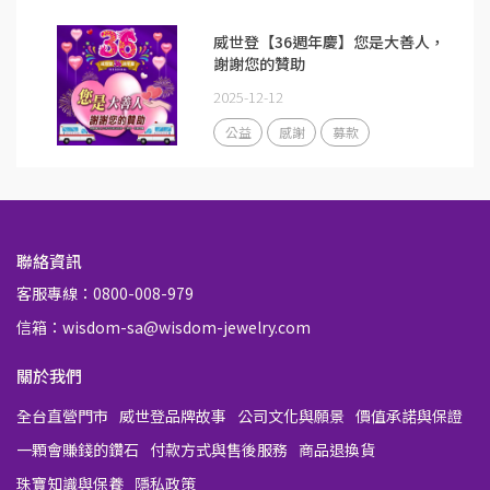
威世登【36週年慶】您是大善人，
謝謝您的贊助
2025-12-12
公益
感謝
募款
聯絡資訊
客服專線：0800-008-979
信箱：wisdom-sa@wisdom-jewelry.com
關於我們
全台直營門市
威世登品牌故事
公司文化與願景
價值承諾與保證
一顆會賺錢的鑽石
付款方式與售後服務
商品退換貨
珠寶知識與保養
隱私政策