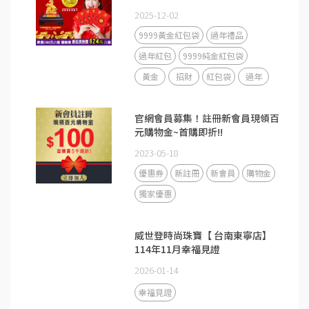
2025-12-02
9999黃金紅包袋
過年禮品
過年紅包
9999純金紅包袋
黃金
招財
紅包袋
過年
官網會員募集！註冊新會員現領百
元購物金~首購即折!!
2023-05-18
優惠券
新註冊
新會員
購物金
獨家優惠
威世登時尚珠寶【 台南東寧店】
114年11月幸福見證
2026-01-14
幸福見證