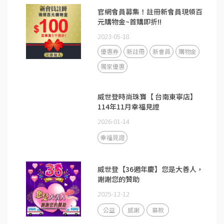
官網會員募集！註冊新會員現領百
元購物金~首購即折!!
2023-05-18
優惠券
新註冊
新會員
購物金
獨家優惠
威世登時尚珠寶【 台南東寧店】
114年11月幸福見證
2026-01-14
幸福見證
威世登【36週年慶】您是大善人，
謝謝您的贊助
2025-12-12
公益
感謝
募款