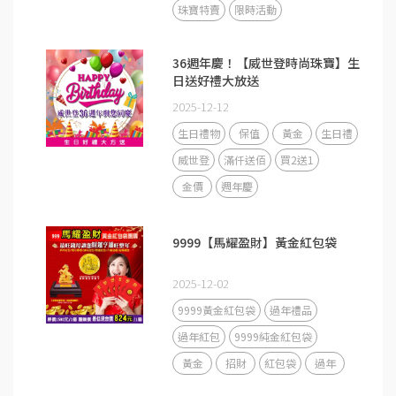
珠寶特賣
限時活動
36週年慶！【威世登時尚珠寶】生
日送好禮大放送
2025-12-12
生日禮物
保值
黃金
生日禮
威世登
滿仟送佰
買2送1
金價
週年慶
9999【馬耀盈財】黃金紅包袋
2025-12-02
9999黃金紅包袋
過年禮品
過年紅包
9999純金紅包袋
黃金
招財
紅包袋
過年