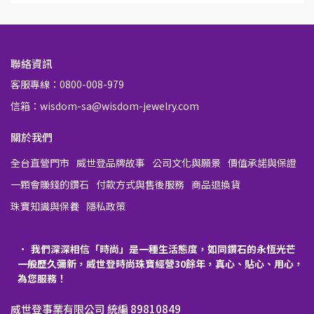
聯絡資訊
客服專線：0800-008-979
信箱：wisdom-sa@wisdom-jewelry.com
關於我們
全台直營門市
威世登品牌故事
公司文化與願景
價值承諾與保證
一顆會賺錢的鑽石
付款方式與售後服務
商品退換貨
珠寶知識與保養
隱私政策
我們深深相信「時尚」是一種生活態度，如同鑽石的永恆光芒
一般歷久彌新，威世登時尚珠寶經營30餘年，真心、貼心、用心，
為您服務！
威世登事業有限公司 統編 89810849