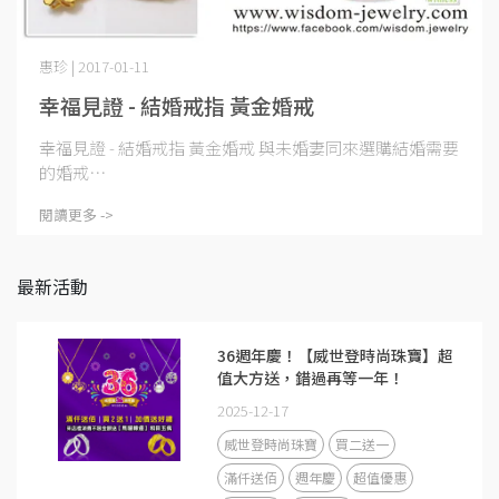
惠珍 | 2017-01-11
幸福見證 - 結婚戒指 黃金婚戒
幸福見證 - 結婚戒指 黃金婚戒 與未婚妻同來選購結婚需要
的婚戒⋯
閱讀更多 ->
最新活動
36週年慶！【威世登時尚珠寶】超
值大方送，錯過再等一年！
2025-12-17
威世登時尚珠寶
買二送一
滿仟送佰
週年慶
超值優惠