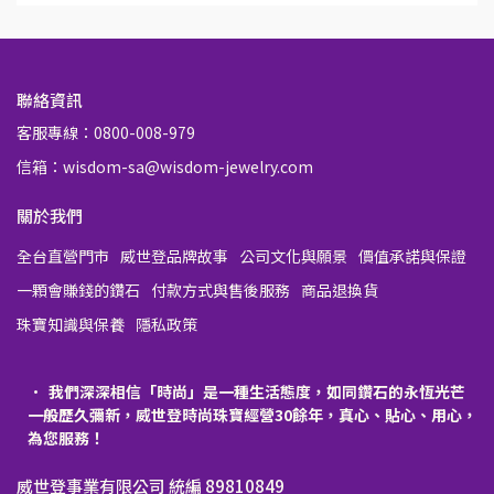
聯絡資訊
客服專線：0800-008-979
信箱：wisdom-sa@wisdom-jewelry.com
關於我們
全台直營門市
威世登品牌故事
公司文化與願景
價值承諾與保證
一顆會賺錢的鑽石
付款方式與售後服務
商品退換貨
珠寶知識與保養
隱私政策
我們深深相信「時尚」是一種生活態度，如同鑽石的永恆光芒
一般歷久彌新，威世登時尚珠寶經營30餘年，真心、貼心、用心，
為您服務！
威世登事業有限公司 統編 89810849