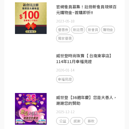
官網會員募集！註冊新會員現領百
元購物金~首購即折!!
2023-05-18
優惠券
新註冊
新會員
購物金
獨家優惠
威世登時尚珠寶【 台南東寧店】
114年11月幸福見證
2026-01-14
幸福見證
威世登【36週年慶】您是大善人，
謝謝您的贊助
2025-12-12
公益
感謝
募款