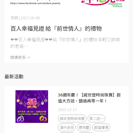
世娟 | 2017-05-09
百人幸福見證 給『前世情人』的禮物
❤❤百人幸福見證❤❤給『前世情人』的禮物 年輕又帥氣
的老爸⋯
閱讀更多 ->
最新活動
36週年慶！【威世登時尚珠寶】超
值大方送，錯過再等一年！
2025-12-17
威世登時尚珠寶
買二送一
滿仟送佰
週年慶
超值優惠