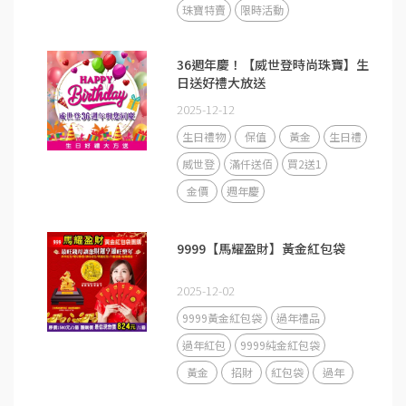
珠寶特賣
限時活動
36週年慶！【威世登時尚珠寶】生
日送好禮大放送
2025-12-12
生日禮物
保值
黃金
生日禮
威世登
滿仟送佰
買2送1
金價
週年慶
9999【馬耀盈財】黃金紅包袋
2025-12-02
9999黃金紅包袋
過年禮品
過年紅包
9999純金紅包袋
黃金
招財
紅包袋
過年