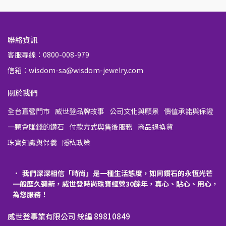
聯絡資訊
客服專線：0800-008-979
信箱：wisdom-sa@wisdom-jewelry.com
關於我們
全台直營門市
威世登品牌故事
公司文化與願景
價值承諾與保證
一顆會賺錢的鑽石
付款方式與售後服務
商品退換貨
珠寶知識與保養
隱私政策
我們深深相信「時尚」是一種生活態度，如同鑽石的永恆光芒
一般歷久彌新，威世登時尚珠寶經營30餘年，真心、貼心、用心，
為您服務！
威世登事業有限公司 統編 89810849