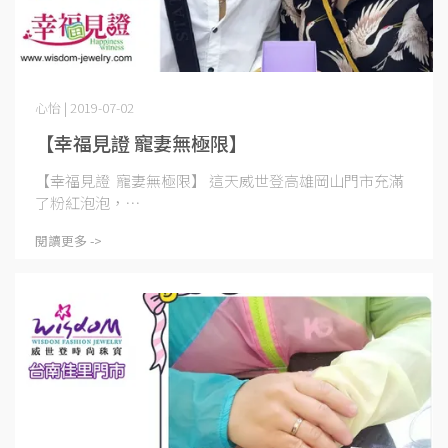
心怡 | 2019-07-02
【幸福見證 寵妻無極限】
【幸福見證 寵妻無極限】 這天威世登高雄岡山門市充滿
了粉紅泡泡，⋯
閱讀更多 ->