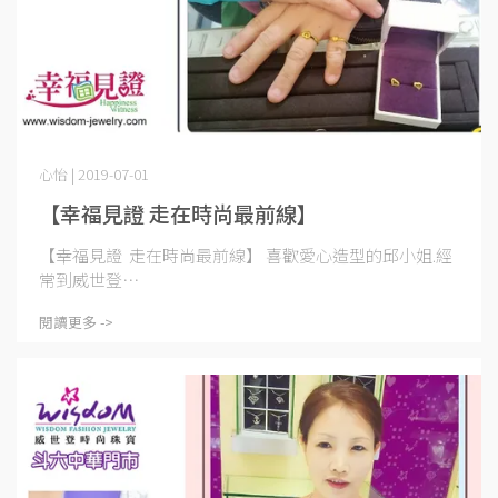
心怡 | 2019-07-01
【幸福見證 走在時尚最前線】
【幸福見證 走在時尚最前線】 喜歡愛心造型的邱小姐.經
常到威世登⋯
閱讀更多 ->