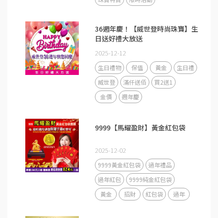
36週年慶！【威世登時尚珠寶】生
日送好禮大放送
2025-12-12
生日禮物
保值
黃金
生日禮
威世登
滿仟送佰
買2送1
金價
週年慶
9999【馬耀盈財】黃金紅包袋
2025-12-02
9999黃金紅包袋
過年禮品
過年紅包
9999純金紅包袋
黃金
招財
紅包袋
過年