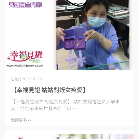
心怡 | 2019-06-26
【幸福見證 姑姑對姪女疼愛】
【幸福見證 姑姑對姪女疼愛】 姑姑要祝福姪女大學畢
業，特地前來威世登高雄自由⋯
閱讀更多 ->