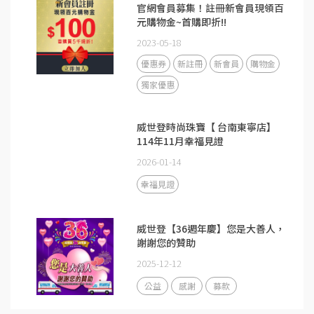
官網會員募集！註冊新會員現領百
元購物金~首購即折!!
2023-05-18
優惠券
新註冊
新會員
購物金
獨家優惠
威世登時尚珠寶【 台南東寧店】
114年11月幸福見證
2026-01-14
幸福見證
威世登【36週年慶】您是大善人，
謝謝您的贊助
2025-12-12
公益
感謝
募款