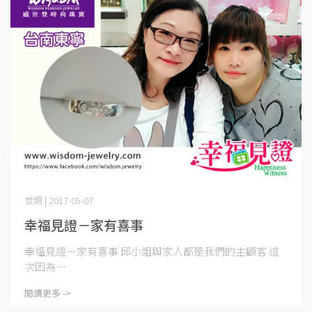
世娟 | 2017-05-07
幸福見證－家有喜事
幸福見證－家有喜事 邱小姐與家人都是我們的主顧客 這
次因為⋯
閱讀更多 ->