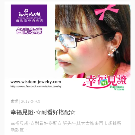
世娟 | 2017-04-09
幸福見證-☆耐看好搭配☆
幸福見證-☆耐看好搭配☆ 張先生與太太進來門市想挑選
新款耳⋯