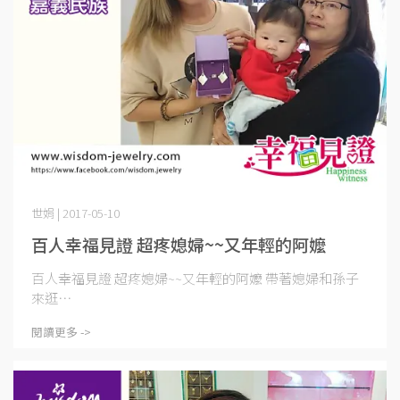
世娟 | 2017-05-10
百人幸福見證 超疼媳婦~~又年輕的阿嬤
百人幸福見證 超疼媳婦~~又年輕的阿嬤 帶著媳婦和孫子
來逛⋯
閱讀更多 ->