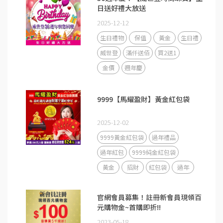
日送好禮大放送
2025-12-12
生日禮物
保值
黃金
生日禮
威世登
滿仟送佰
買2送1
金價
週年慶
9999【馬耀盈財】黃金紅包袋
2025-12-02
9999黃金紅包袋
過年禮品
過年紅包
9999純金紅包袋
黃金
招財
紅包袋
過年
官網會員募集！註冊新會員現領百
元購物金~首購即折!!
2023-05-18