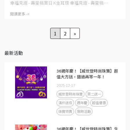
幸福見證 - 壽星犒賞日 K金耳環 幸福見證 - 壽星犒⋯
閱讀更多 ->
1
2
»
最新活動
36週年慶！【威世登時尚珠寶】超
值大方送，錯過再等一年！
2025-12-17
威世登時尚珠寶
買二送一
滿仟送佰
週年慶
超值優惠
珠寶特賣
限時活動
36週年慶！【威世登時尚珠寶】生