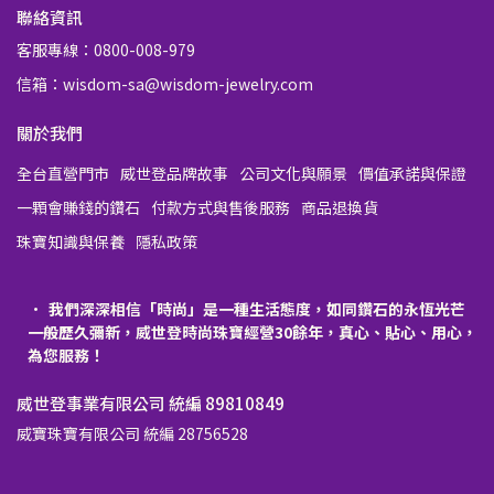
聯絡資訊
客服專線：0800-008-979
信箱：wisdom-sa@wisdom-jewelry.com
關於我們
全台直營門市
威世登品牌故事
公司文化與願景
價值承諾與保證
一顆會賺錢的鑽石
付款方式與售後服務
商品退換貨
珠寶知識與保養
隱私政策
我們深深相信「時尚」是一種生活態度，如同鑽石的永恆光芒
一般歷久彌新，威世登時尚珠寶經營30餘年，真心、貼心、用心，
為您服務！
威世登事業有限公司 統編 89810849
威寶珠寶有限公司 統編 28756528