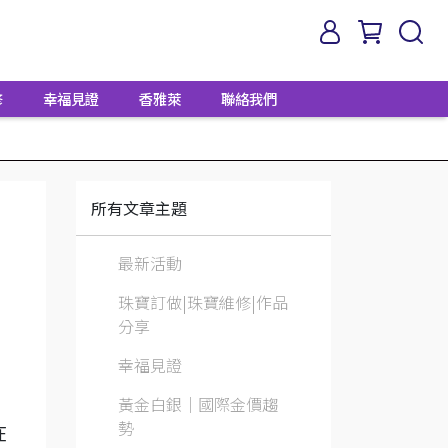
修
幸福見證
香雅萊
聯絡我們
所有文章主題
最新活動
珠寶訂做|珠寶維修|作品
分享
幸福見證
黃金白銀│國際金價趨
勢
在