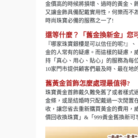
金價高的時候將損壞、過時的黃金、
又讓金飾具備配戴實用性，何樂而不為
時尚珠寶必備的服務之一了!
還等什麼？「舊金換新金」您
『哪家珠寶銀樓是可以信任的呢?』、
金的人常有的疑慮。而這樣的疑慮，威
持「真心、用心、貼心」的服務為每
10家門市提供顧客們最及時、最在地
舊黃金首飾怎麼處理最值得?
珠寶黃金首飾戴久難免舊了或者樣式
金條，或是結婚時只配戴過一次閒置
收，讓您省去重新購買黃金的費用，威
價回收換珠寶」&「999黃金舊換新