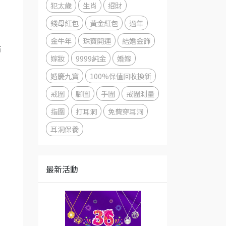
犯太歲
生肖
招財
錢母紅包
黃金紅包
過年
金牛年
珠寶開運
結婚金飾
飾
嫁妝
9999純金
婚嫁
婚慶九寶
100%保值回收換新
戒圍
腳圍
手圍
戒圍測量
指圍
打耳洞
免費穿耳洞
耳洞保養
最新活動