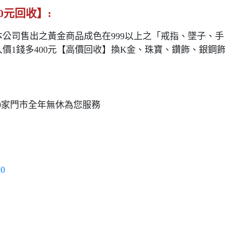
0元回收】:
公司售出之黃金商品成色在999以上之「戒指、墜子、手
價1錢多400元【高價回收】換K金、珠寶、鑽飾、銀鋼
10家門市全年無休為您服務
x0