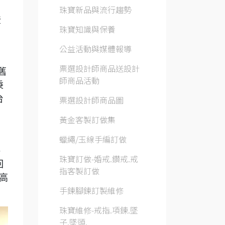
，
珠寶新品與流行趨勢
登
珠寶知識與保養
公益活動與媒體報導
票選設計師商品送設計
舊
師商品活動
秉
台
票選設計師商品圖
黃金客製訂做集
蠟繩/玉線手編訂做
、
珠寶訂做-婚戒.鑽戒.戒
回
指客製訂做
高
手鍊腳鍊訂製維修
珠寶維修-戒指.項鍊.墜
子.墜頭.