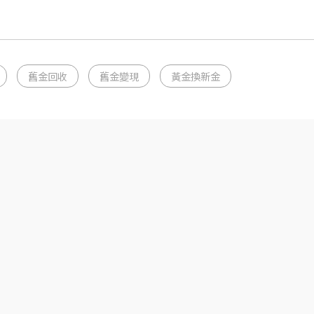
舊金回收
舊金變現
黃金換新金