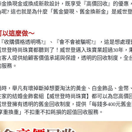
飾金換現金或換成新款設計，既享受『高價回收』的優惠
呢? 這也就是為什麼「舊金變現、舊金換新金」是威世
可以這麼做～
『收購價格透明嗎?』、『會不會被騙呢?』，這是想處理
世登時尚珠寶都聽到了！威世登邁入珠寶業超過30年，
位客人提供給顧客價值承諾與保證，透明的回收制度，全
的服務。
過時，舉凡有壞掉斷掉想要淘汰的黃金、白金飾品、金幣
在家的結婚金飾套組【威世登時尚珠寶】都可以為您高價
世登擁有透明的舊金回收制度，提供「每錢多400元舊金
可享重換重」不扣重不扣耗損的超值回收服務。