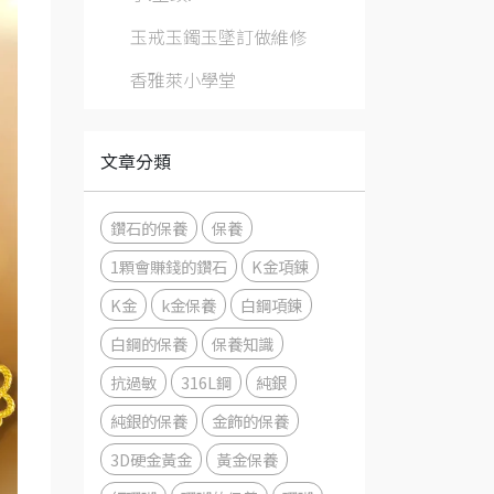
玉戒玉鐲玉墜訂做維修
香雅萊小學堂
文章分類
鑽石的保養
保養
1顆會賺錢的鑽石
K金項鍊
K金
k金保養
白鋼項鍊
白鋼的保養
保養知識
抗過敏
316L鋼
純銀
純銀的保養
金飾的保養
3D硬金黃金
黃金保養