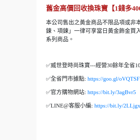
舊金高價回收換珠寶【1錢多40
本公司售出之黃金商品不限品項或非本
鍊、項鍊」一律可享當日黃金飾金買入
系列商品。
✅威世登時尚珠寶---經營30餘年全省
✅全省門市據點:
https://goo.gl/oVQTSF
✅官方購物網站:
https://bit.ly/3agBvr5
✅LINE@客服小編:
https://bit.ly/2LLjg