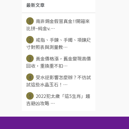
最新文章
1
南非錫金假冒真金!!開箱來
比拼~純金v.⋯
2
戒指、手鍊、手鐲、項鍊尺
寸對照表與測量教⋯
3
黃金價格漲，舊金變現高價
回收，重換重不扣⋯
4
受水逆影響怎麼辦？不彷試
試這些水晶玉石！⋯
5
2022犯太歲「這5生肖」趨
吉避凶攻略 ⋯