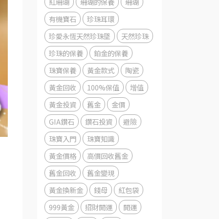
紅珊瑚
珊瑚的保養
珊瑚
有機寶石
珍珠耳環
珍愛永恆天然珍珠墜
天然珍珠
珍珠的保養
鉑金的保養
珠寶保養
黃金款式
陶瓷
黃金回收
100%保值
增值
黃金投資
舊金
金價
GIA鑽石
鑽石投資
避險
珠寶入門
珠寶知識
黃金價格
高價回收舊金
舊金回收
舊金變現
黃金換新金
錢母
紅包袋
999黃金
招財開運
開運