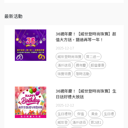
最新活動
36週年慶！【威世登時尚珠寶】超
值大方送，錯過再等一年！
2025-12-17
威世登時尚珠寶
買二送一
滿仟送佰
週年慶
超值優惠
珠寶特賣
限時活動
36週年慶！【威世登時尚珠寶】生
日送好禮大放送
2025-12-12
生日禮物
保值
黃金
生日禮
威世登
滿仟送佰
買2送1