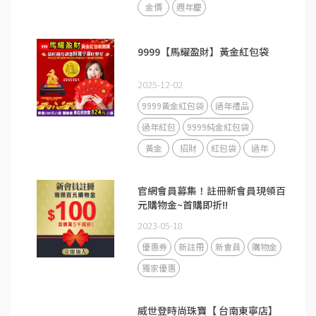
金價
週年慶
9999【馬耀盈財】黃金紅包袋
2025-12-02
9999黃金紅包袋
過年禮品
過年紅包
9999純金紅包袋
黃金
招財
紅包袋
過年
官網會員募集！註冊新會員現領百
元購物金~首購即折!!
2023-05-18
優惠券
新註冊
新會員
購物金
獨家優惠
威世登時尚珠寶【 台南東寧店】