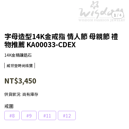
1
/
4
字母造型14K金戒指 情人節 母親節 禮
物推薦 KA00033-CDEX
14K金精鑲鋯石
威世登時尚珠寶
NT$3,450
供貨狀況:
尚有庫存
戒圍
#8
#9
#11
#12