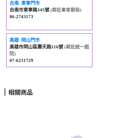
台南
東寧門市
台南市東寧路
345
號
(鄰近東寧郵局)
06-2743173
高雄
岡山門市
高雄市岡山區壽天路
116
號
(鄰近統一戲
院)
07-6231729
相關商品