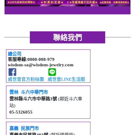
聯絡我們
總公司
客服專線
:0800-008-979
wisdom-sa@wisdom-jewelry.com
威世登官方粉絲團
威世登LINE生活圈
雲林
斗六中華門市
雲林縣斗六市中華路
3
號
(鄰近斗六車
站)
05-5326055
嘉義
民族門市
嘉義市民族路
493
號
(鄰近國華街)