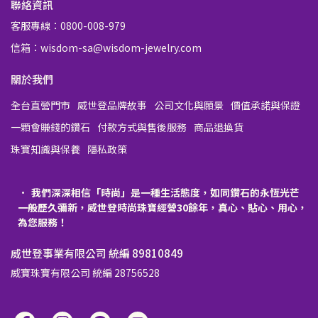
聯絡資訊
客服專線：0800-008-979
信箱：wisdom-sa@wisdom-jewelry.com
關於我們
全台直營門市
威世登品牌故事
公司文化與願景
價值承諾與保證
一顆會賺錢的鑽石
付款方式與售後服務
商品退換貨
珠寶知識與保養
隱私政策
我們深深相信「時尚」是一種生活態度，如同鑽石的永恆光芒
一般歷久彌新，威世登時尚珠寶經營30餘年，真心、貼心、用心，
為您服務！
威世登事業有限公司 統編 89810849
威寶珠寶有限公司 統編 28756528