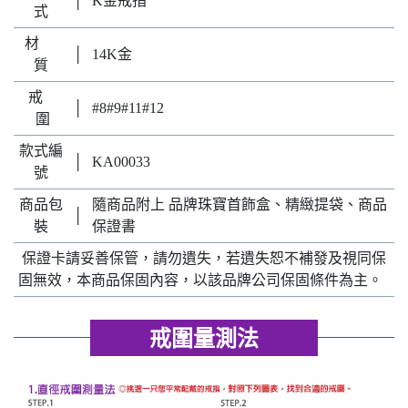
│
K金戒指
式
材
│
14K金
質
戒
│
#8#9#11#12
圍
款式編
│
KA00033
號
商品包
隨商品附上 品牌珠寶首飾盒、精緻提袋、商品
│
裝
保證書
保證卡請妥善保管，請勿遺失，若遺失恕不補發及視同保
固無效，本商品保固內容，以該品牌公司保固條件為主。
戒圍量測法