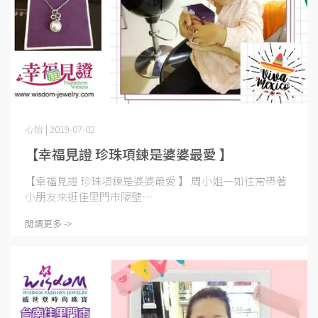
心怡 | 2019-07-02
【幸福見證 珍珠項鍊是婆婆最愛 】
【幸福見證 珍珠項鍊是婆婆最愛 】 周小姐一如往常帶著
小朋友來逛佳里門市隔壁⋯
閱讀更多 ->