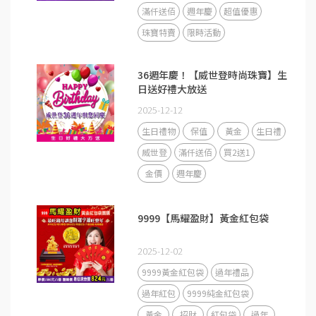
滿仟送佰
週年慶
超值優惠
珠寶特賣
限時活動
36週年慶！【威世登時尚珠寶】生
日送好禮大放送
2025-12-12
生日禮物
保值
黃金
生日禮
威世登
滿仟送佰
買2送1
金價
週年慶
9999【馬耀盈財】黃金紅包袋
2025-12-02
9999黃金紅包袋
過年禮品
過年紅包
9999純金紅包袋
黃金
招財
紅包袋
過年