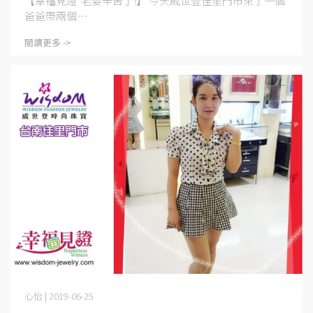
【幸福見證 老婆辛苦了!】 今天威世登佳里門市來了一個
爸爸帶兩個⋯
閱讀更多 ->
心怡 | 2019-06-25