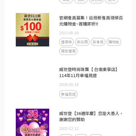
官網會員募集！註冊新會員現領百
元購物金~首購即折!!
2023-05-18
優惠券
新註冊
新會員
購物金
獨家優惠
威世登時尚珠寶【 台南東寧店】
114年11月幸福見證
2026-01-14
幸福見證
威世登【36週年慶】您是大善人，
謝謝您的贊助
2025-12-12