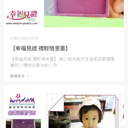
心怡 | 2019-07-03
【幸福見證 禮輕情意重】
【幸福見證 禮輕情意重】 謝小姐來威世登佳里店要選購
彌月小禮物送朋友的小孩⋯
閱讀更多 ->