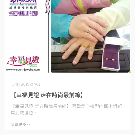
心怡 | 2019-07-01
【幸福見證 走在時尚最前線】
【幸福見證 走在時尚最前線】 喜歡愛心造型的邱小姐.經
常到威世登⋯
閱讀更多 ->