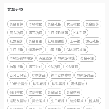
文章分類
黃金套鍊
母親禮物
黃金戒指
女友禮物
黃金墜飾
黃金項鍊
鑽石項鍊
生日禮物推薦
K金手鍊
結婚金飾
黃金套組
紅珊瑚鑽墜
玉手鐲
鑽石戒指
生日戒指
犒賞老婆
白鋼戒指
GIA鑽石戒指
母親節禮物項鍊
黃金墜鍊
母親節項鍊
黃金手鐲
結婚戒指
鑽石對戒
K金項鍊
K金墜鍊
百分百保值
結婚飾品
週年結婚禮物
母親節飾品
3D硬金黃金
珍珠項鍊
珍珠套鍊
媽媽禮物
彌月禮物
聖誕禮物
黃金回收
黃金婚戒
送朋友禮物
黃金尾戒
生日項鍊
結婚鑽戒
舊換新