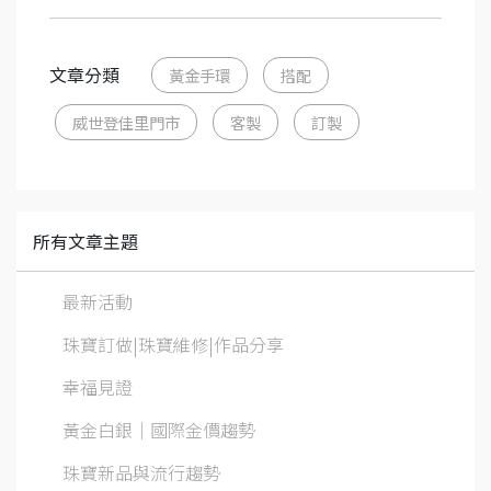
文章分類
黃金手環
搭配
威世登佳里門市
客製
訂製
所有文章主題
最新活動
珠寶訂做|珠寶維修|作品分享
幸福見證
黃金白銀│國際金價趨勢
珠寶新品與流行趨勢