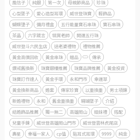
風信子
純銀
第一次
母親節商品
珍珠
心型墜子
愛心造型耳環
威世登珠寶
輕飾品
蝴蝶墬子
彌月禮盒
五行能量寶石串珠
寶石串珠
茶晶
六字箴言
犒賞老師
開運五行珠
威世登斗六民生店
送老婆禮物
禮物推薦
黃金高價回收
黃金串珠
贈品
傳承
鑽戒舊換新
珠寶銀樓推薦
珠寶品牌推薦
黃金投資
珠寶訂作達人
黃金手環
永和門市
幸運草
黃金換新商品
婚套
傳家珍寶
以重換重
男士項鍊
新婚禮物
永和
舊金重換重
珊瑚墜子
介紹
結婚飾品推薦
獨一無二
高雄岡山
姐妹禮
搭配
兒童手鍊
威世登高雄岡山門市
威世登雲林虎尾店
壽星
幸福一家人
cp值
貼耳式耳環
9999
純金