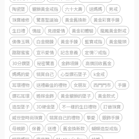
陶瓷墜
貔貅黃金戒指
六十大壽
送媽媽
男戒
珠寶維修
驚喜聖誕抽
黃金舊換新
黃金彩寶手錬
生日禮
情誼
見證愛情
黃金初體驗
龍鳳黃金對戒
佛像玉珮
白金簡錬
黃金手錬
藍寶戒指
黃金龍頭
甜甜蜜蜜
宣示愛情
記念意義
定情♡戒指
30分鑽墜
秘密驚喜
金飾項鍊
高價回收舊金
媽媽的愛
犒賞自己
心型鑽石墜子
k金戒
耳環禮物
送禮最佳的禮物
女朋友
西門門市
手錬
鑽石耳環
婚嫁金飾
黃金貔貅的墜子
黃金款式
造型墜子
3D硬金墜
不一樣的生日禮物
訂做珠寶
威世登時尚珠寶
犒賞自己的禮物
摯愛
銀飾手鍊
母親節
保養
送禮
舊金換新款
蝴蝶造型戒指