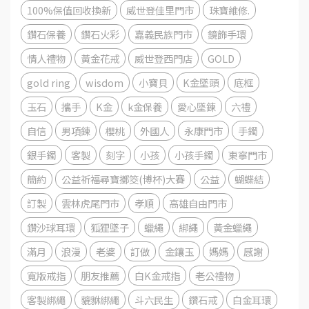
100%保值回收換新
威世登佳里門市
珠寶維修.
鑽石保養
鑽石火彩
嘉義民族門市
鏡飾手環
情人禮物
黃金花戒
威世登西門店
GOLD
gold ring
wisdom
小寶貝
K金墜頭
底框
玉石
攜手
K金
k金保養
愛心墜鍊
六禮
自信
男項鍊
櫻桃
外國人
永康門市
手鐲
銀手鐲
客製
刻字
小孩
小孩手鐲
東寧門市
簡約
公益祈福尋寶擲筊(博杯)大賽
公益
蝴蝶結
訂製
雲林虎尾門市
孝順
高雄自由門市
鑽沙球耳環
狐狸墜子
蠟繩
綁繩
黃金蠟繩
滿月
浪漫
老婆
訂做
金鑲玉
媽媽
感謝
寬版戒指
朋友推薦
白K金戒指
老公禮物
客製綁繩
貔貅綁繩
斗六民生
鑽石戒
白金耳環