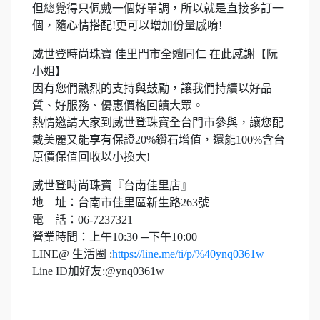
但總覺得只佩戴一個好單調，所以就是直接多訂一
個，隨心情搭配!更可以增加份量感唷!
威世登時尚珠寶 佳里門市全體同仁 在此感謝【阮
小姐】
因有您們熱烈的支持與鼓勵，讓我們持續以好品
質、好服務、優惠價格回饋大眾。
熱情邀請大家到威世登珠寶全台門市參與，讓您配
戴美麗又能享有保證20%鑽石增值，還能100%含台
原價保值回收以小換大!
威世登時尚珠寶『台南佳里店』
地 址：台南市佳里區新生路263號
電 話：06-7237321
營業時間：上午10:30 ─下午10:00
LINE@ 生活圈 :
https://line.me/ti/p/%40ynq0361w
Line ID加好友:@ynq0361w