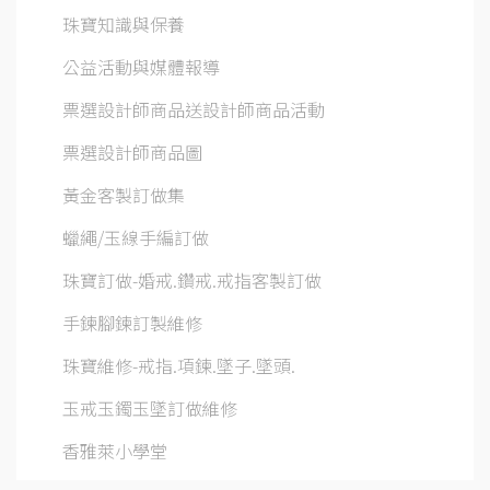
珠寶知識與保養
公益活動與媒體報導
票選設計師商品送設計師商品活動
票選設計師商品圖
黃金客製訂做集
蠟繩/玉線手編訂做
珠寶訂做-婚戒.鑽戒.戒指客製訂做
手鍊腳鍊訂製維修
珠寶維修-戒指.項鍊.墜子.墜頭.
玉戒玉鐲玉墜訂做維修
香雅萊小學堂