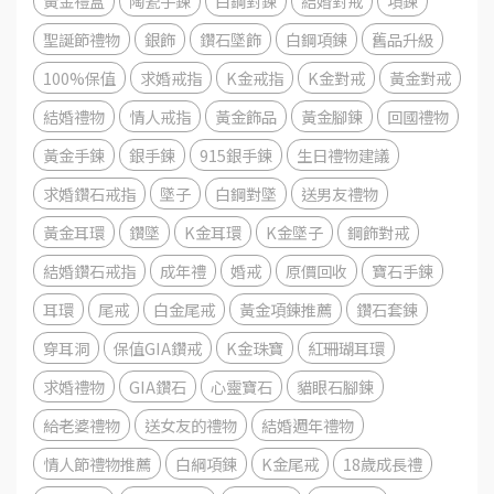
黃金禮盒
陶瓷手鍊
白鋼對鍊
結婚對戒
項鍊
聖誕節禮物
銀飾
鑽石墜飾
白鋼項鍊
舊品升級
100%保值
求婚戒指
K金戒指
K金對戒
黃金對戒
結婚禮物
情人戒指
黃金飾品
黃金腳鍊
回國禮物
黃金手鍊
銀手鍊
915銀手鍊
生日禮物建議
求婚鑽石戒指
墜子
白鋼對墜
送男友禮物
黃金耳環
鑽墜
K金耳環
K金墜子
鋼飾對戒
結婚鑽石戒指
成年禮
婚戒
原價回收
寶石手鍊
耳環
尾戒
白金尾戒
黃金項鍊推薦
鑽石套鍊
穿耳洞
保值GIA鑽戒
K金珠寶
紅珊瑚耳環
求婚禮物
GIA鑽石
心靈寶石
貓眼石腳鍊
給老婆禮物
送女友的禮物
結婚週年禮物
情人節禮物推薦
白綱項鍊
K金尾戒
18歲成長禮