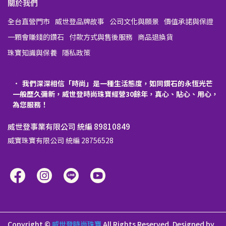
關於我們
全台直營門市
威世登品牌故事
公司文化與願景
價值承諾與保證
一顆會賺錢的鑽石
付款方式與售後服務
商品退換貨
珠寶知識與保養
隱私政策
我們深深相信「時尚」是一種生活態度，如同鑽石的永恆光芒
一般歷久彌新，威世登時尚珠寶經營30餘年，真心、貼心、用心，
為您服務！
威世登事業有限公司 統編 89810849
威寶珠寶有限公司 統編 28756528
Copyright ©
威世登時尚珠寶
All Rights Reserved.
Designed by