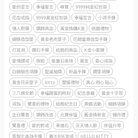
愛的宣言
幸福誓言
尋寶
9999純金紅包袋
花型戒指
9999黃金紅包袋
幸福宣言
小孩手鍊
情人對鍊
鑽飾商品
黃金換購K金
挑選禮物
蝴蝶造型墜
黃金老虎墜子
花開富貴造型手鍊
打耳洞
鑽石手鐲
結婚的商品
K金小套鍊
愛情鑽戒
嫁妝
能量石串珠
黃金
愛心戒指
白鋼個性項鍊
聖誕抽獎
粉晶手鍊
鑽墜項鍊
黃金花朵墜子
kitty
閨蜜禮物
真心 用心 貼心
三八婦女節
幸福甜蜜的時刻
紀念意義
黃金十字架
戒指
驚喜的禮物
結婚紀念日
票選活動
鋼飾項鍊
生日驚喜
鑽飾改造
元寶保值
舊金換新金
彌月禮
驚喜禮
愛的對戒
幸運石
天天情人節
保值升等
客製化串珠手鍊
義大利K金戒
HELLO KITTY