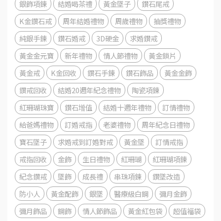
銀飾項鍊
結婚喝茶禮
黃金墜子
鑽石尾戒
K金鑽石戒
周年結婚禮物
周歲禮物
抽獎禮物
純銀手鍊
鑽石婚戒
3D硬金
求婚鑽戒
黃金金元寶
新年禮物
情人節禮物
黃金鎖片
黃金戒
K金回收
鑽石手鍊
鑽石飾品
黃金金飾
鑽戒回收
結婚20週年紀念禮物
陶瓷項鍊
紅珊瑚珠寶
鑽石增值
結婚十週年禮物
訂情禮物
給爸媽禮物
訂婚戒指
老婆禮物
周年紀念日禮物
寶石墜子
求婚戒到訂婚對戒
黃金墜
訂情戒指
戒指回收
金飾
生日禮物
紅珊瑚
紅珊瑚項鍊
紀念鑽戒
墜飾
成長禮
串珠項鍊
鑽墜改造
防小人
黃金配飾
銀墜
醫療級白鋼
彌月金飾
彌月飾品
鋼飾
情人節飾品
黃金紅包袋
超值福袋