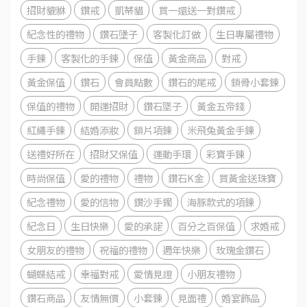
招財貔貅
鑽戒
凱蒂貓
買一還送一對鑽戒
紀念性的禮物
鑽石墬子
客製化訂做
生日專屬禮物
手鍊
客製化的手鍊
保值
黃金商品
對戒
黃金保值
鑽石
會員點數
鑽石的尾戒
鎖骨小套鍊
保值的禮物
開運招財
鑽石墜子
黃金五帝錢
紅繩手鍊
結婚添妝
鎖片項鍊
米飛兔黃金手鍊
送禮好所在
招財又保值
運動手環
彩寶手鍊
時尚保值
愛的禮物
禮物
鑽石K金
買黃金送珠寶
紀念禮物
愛的信物
鑽沙手鐲
海豚款式的項鍊
紀念日
生日快樂
愛的承諾
百分之百保值
求婚戒
女朋友的禮物
祝福的禮物
週年快樂
玫瑰金鑽石
蝴蝶結戒
幸福對戒
愛情見證
小朋友禮物
鑽石商品
友情無價
小套鍊
見面禮
婚宴飾品