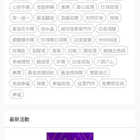
心經手鍊
金管綁繩
素鍊
愛心耳環
珍珠耳環
買一送一
舊金翻造
直播拍賣
天然珍珠
探親
黃金花手鐲
粉水晶
威世登東寧門市
白金項鍊
銀蠟繩手鍊
珍珠寶石項鍊
白金套鍊
9999純金
玫瑰金
狐狸戒
東寧
白鋼
銀耳環
開運五色線
孝親禮物
觀音墜
彩寶
白金戒指
八箭八心
美鑽
舊金高價回收
舊金換珠寶
寵愛自己
見證幸福
珠寶
幸福見證.
佳里門市
免費穿耳洞
幸福
最新活動