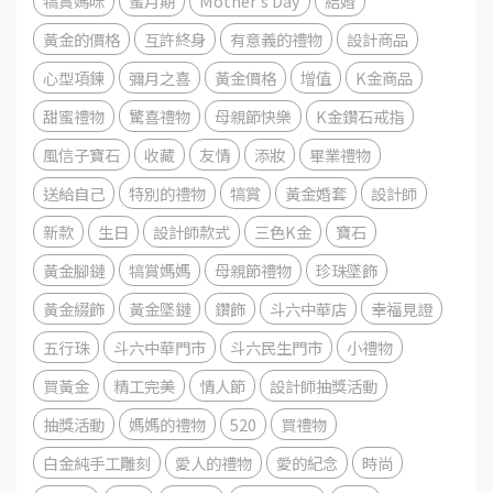
犒賞媽咪
蜜月期
Mother's Day
結婚
黃金的價格
互許終身
有意義的禮物
設計商品
心型項鍊
彌月之喜
黃金價格
增值
K金商品
甜蜜禮物
驚喜禮物
母親節快樂
K金鑽石戒指
風信子寶石
收藏
友情
添妝
畢業禮物
送給自己
特別的禮物
犒賞
黃金婚套
設計師
新款
生日
設計師款式
三色K金
寶石
黃金腳鏈
犒賞媽媽
母親節禮物
珍珠墜飾
黃金綴飾
黃金墜鏈
鑽飾
斗六中華店
幸福見證
五行珠
斗六中華門市
斗六民生門市
小禮物
買黃金
精工完美
情人節
設計師抽獎活動
抽獎活動
媽媽的禮物
520
買禮物
白金純手工雕刻
愛人的禮物
愛的紀念
時尚