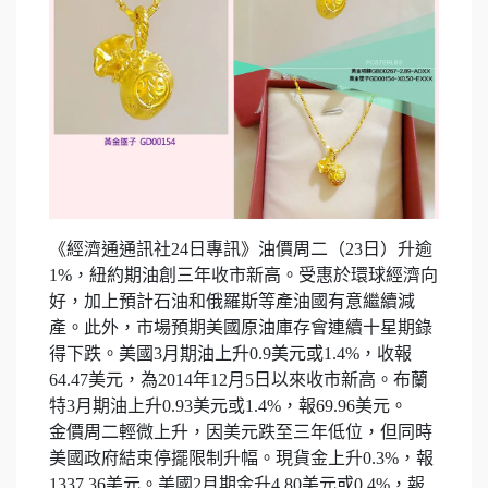
《經濟通通訊社24日專訊》油價周二（23日）升逾
1%，紐約期油創三年收市新高。受惠於環球經濟向
好，加上預計石油和俄羅斯等產油國有意繼續減
產。此外，市場預期美國原油庫存會連續十星期錄
得下跌。美國3月期油上升0.9美元或1.4%，收報
64.47美元，為2014年12月5日以來收市新高。布蘭
特3月期油上升0.93美元或1.4%，報69.96美元。
金價周二輕微上升，因美元跌至三年低位，但同時
美國政府結束停擺限制升幅。現貨金上升0.3%，報
1337.36美元。美國2月期金升4.80美元或0.4%，報