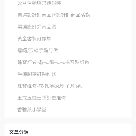
公益活動與媒體報導
票選設計師商品送設計師商品活動
票選設計師商品圖
黃金客製訂做集
蠟繩/玉線手編訂做
珠寶訂做-婚戒.鑽戒.戒指客製訂做
手鍊腳鍊訂製維修
珠寶維修-戒指.項鍊.墜子.墜頭.
玉戒玉鐲玉墜訂做維修
香雅萊小學堂
文章分類