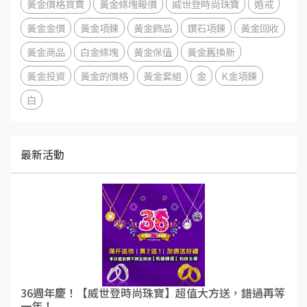
黃金價格買賣
黃金條塊報價
威世登時尚珠寶
婚戒
黃金金價
黃金項鍊
黃金飾品
鑽石項鍊
黃金回收
黃金商品
白金條塊
黃金保值
黃金舊換新
黃金投資
黃金的價格
黃金套組
金
K金項鍊
白
最新活動
36週年慶！【威世登時尚珠寶】超值大方送，錯過再等
一年！