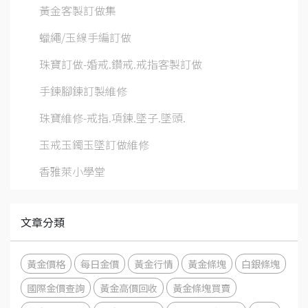
黃金客製訂做集
蠟繩/玉線手編訂做
珠寶訂做-婚戒.鑽戒.戒指客製訂做
手鍊腳鍊訂製維修
珠寶維修-戒指.項鍊.墜子.墜頭.
玉戒玉鐲玉墜訂做維修
香雅萊小學堂
文章分類
黃金價格
每日金價
黃金行情
黃金條塊
白銀條塊
國際金價查詢
黃金高價回收
黃金條塊買賣