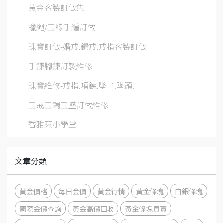
黃金客製訂做集
蠟繩/玉線手編訂做
珠寶訂做-婚戒.鑽戒.戒指客製訂做
手鍊腳鍊訂製維修
珠寶維修-戒指.項鍊.墜子.墜頭.
玉戒玉鐲玉墜訂做維修
香雅萊小學堂
文章分類
黃金價格
每日金價
黃金行情
黃金條塊
白銀條塊
國際金價查詢
黃金高價回收
黃金條塊買賣