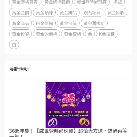
黃金價格買賣
黃金條塊報價
威世登時尚珠寶
婚戒
黃金金價
黃金項鍊
黃金飾品
鑽石項鍊
黃金回收
黃金商品
白金條塊
黃金保值
黃金舊換新
黃金投資
黃金的價格
黃金套組
金
K金項鍊
白
最新活動
36週年慶！【威世登時尚珠寶】超值大方送，錯過再等
一年！