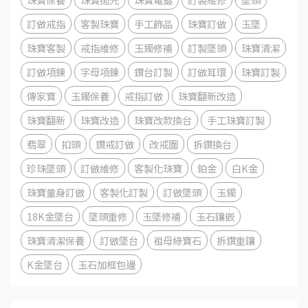
訂做戒指
客製珠寶
手工飾品
珠寶訂做
玉墜
珠寶客製
戒指維修
玉鐲修補
訂製墜頭
珠寶清潔
訂做項鍊
字母項鍊
鑽台訂製
訂做耳環
珠寶訂製
傳家寶
玉鐲保養
戒指訂做
珠寶翻新改造
珠寶翻新
珠寶改造
珠寶改款換台
手工珠寶訂製
翡翠
扣頭
鑽戒訂做
改戒圍
拆鑽換台
珍珠墜頭
訂做維修
客製化珠寶
鉑金
白K金
珠寶量身訂做
客製化訂製
訂做墜頭
玉鐲
18K金墜台
墜頭重修
玉墜修補
玉石鑲嵌
珠寶清潔保養
訂做墜台
祖母綠寶石
拆鑽重鑲
K金墜台
玉石加框包邊