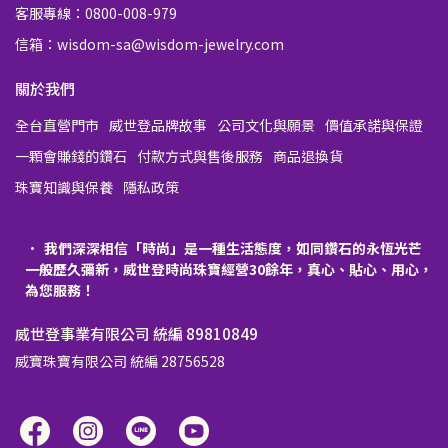
客服專線：0800-008-979
信箱：wisdom-sa@wisdom-jewelry.com
關於我們
全台直營門市
威世登品牌故事
公司文化與願景
價值承諾與保證
一顆會賺錢的鑽石
付款方式與售後服務
商品退換貨
珠寶知識與保養
隱私政策
我們深深相信「時尚」是一種生活態度，如同鑽石的永恆光芒
一般歷久彌新，威世登時尚珠寶經營30餘年，真心、貼心、用心，
為您服務！
威世登事業有限公司 統編 89810849
威寶珠寶有限公司 統編 28756528