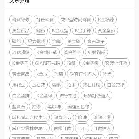
文章分類
珠寶維修
訂做珠寶
威世登時尚珠寶
K金項鍊
黃金飾品
鋼飾
K金戒指
K金手鍊
黃金墜飾
墜飾
紀念鑽戒
金飾
黃金墜
寶石墜子
珍珠項鍊
K金鑽石戒
黃金墜子
結婚鑽戒
K金墜子
GIA鑽石戒指
項鍊
K金墜鍊
客製化訂做
黃金商品
k金戒
琉璃
珠寶訂作達人
時尚
馬鞍型
玉石戒
貔貅
招財
鑽石耳環
白金戒指
白金墜飾
K金墜頭
流行穿搭
珠寶訂做達人
藍寶石
維修
黑珍珠
開運五色線
威世登斗六民生店
珠寶商品
珍珠
珍珠耳環
威世登雲林虎尾店
依樣訂做
玉石
訂做達人
珠寶保養
珠寶拋光
珠寶電鍍
訂製維修
墜頭