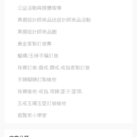
公益活動與媒體報導
票選設計師商品送設計師商品活動
票選設計師商品圖
黃金客製訂做集
蠟繩/玉線手編訂做
珠寶訂做-婚戒.鑽戒.戒指客製訂做
手鍊腳鍊訂製維修
珠寶維修-戒指.項鍊.墜子.墜頭.
玉戒玉鐲玉墜訂做維修
香雅萊小學堂