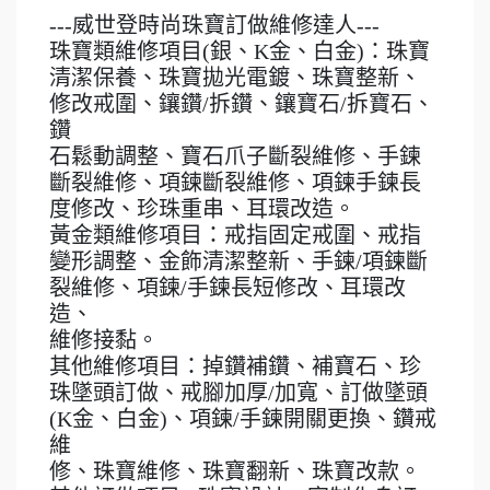
---威世登時尚珠寶訂做維修達人---
珠寶類維修項目(銀、K金、白金)：珠寶
清潔保養、珠寶拋光電鍍、珠寶整新、
修改戒圍、鑲鑽/拆鑽、鑲寶石/拆寶石、
鑽
石鬆動調整、寶石爪子斷裂維修、手鍊
斷裂維修、項鍊斷裂維修、項鍊手鍊長
度修改、珍珠重串、耳環改造。
黃金類維修項目：戒指固定戒圍、戒指
變形調整、金飾清潔整新、手鍊/項鍊斷
裂維修、項鍊/手鍊長短修改、耳環改
造、
維修接黏。
其他維修項目：掉鑽補鑽、補寶石、珍
珠墜頭訂做、戒腳加厚/加寬、訂做墜頭
(K金、白金)、項鍊/手鍊開關更換、鑽戒
維
修、珠寶維修、珠寶翻新、珠寶改款。