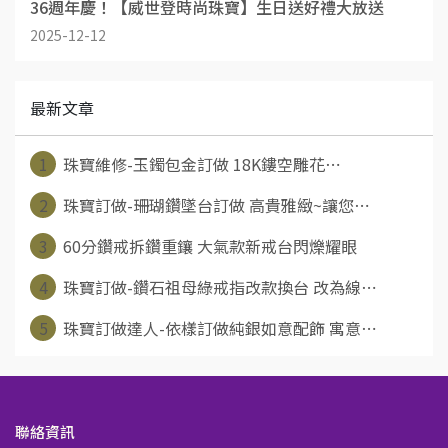
36週年慶！【威世登時尚珠寶】生日送好禮大放送
2025-12-12
最新文章
1
珠寶維修-玉鐲包金訂做 18K鏤空雕花⋯
2
珠寶訂做-珊瑚鑽墜台訂做 高貴雅緻~讓您⋯
3
60分鑽戒拆鑽重鑲 大氣款新戒台閃爍耀眼
4
珠寶訂做-鑽石祖母綠戒指改款換台 改為線⋯
5
珠寶訂做達人-依樣訂做純銀如意配飾 寓意⋯
聯絡資訊