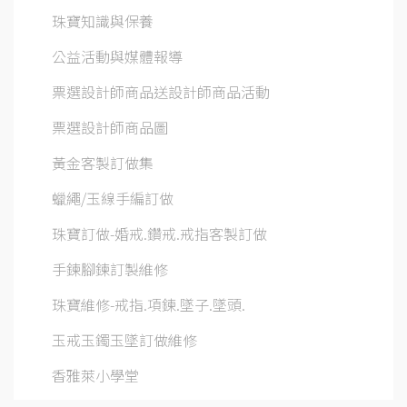
珠寶知識與保養
公益活動與媒體報導
票選設計師商品送設計師商品活動
票選設計師商品圖
黃金客製訂做集
蠟繩/玉線手編訂做
珠寶訂做-婚戒.鑽戒.戒指客製訂做
手鍊腳鍊訂製維修
珠寶維修-戒指.項鍊.墜子.墜頭.
玉戒玉鐲玉墜訂做維修
香雅萊小學堂