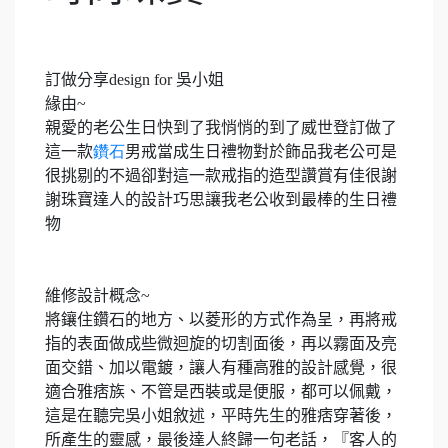
訂做分享
design for
吳小姐
緣由
~
親愛的老公生日快到了我悄悄的到了威世登訂做了
這一款
鑽石
男戒當成生日禮物對於飾品我老公可是
很挑剔的不過卻對這一款戒指的造型讚賞有佳很謝
謝珠寶達人的設計巧思讓我老公收到最棒的生日禮
物
維修設計概念
~
將鑲住鑽石的地方、以菱形的方式作為呈，再將戒
指的表面做成些微迴旋的切割面後，再以霧面及亮
面交錯、加以電鍍，讓人有種高雅的設計感覺，很
適合雅痞族、不管是西裝或是便服，都可以佩戴，
這是在聽完吳小姐敘述，
平時
先生的雅痞穿著後，
所產生的靈感，最後達人終歸一句老話，『客人的