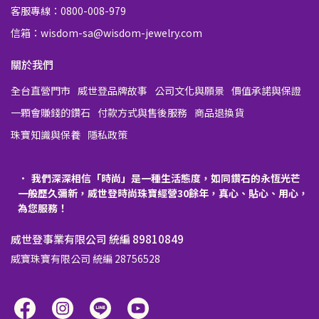
客服專線：0800-008-979
信箱：wisdom-sa@wisdom-jewelry.com
關於我們
全台直營門市
威世登品牌故事
公司文化與願景
價值承諾與保證
一顆會賺錢的鑽石
付款方式與售後服務
商品退換貨
珠寶知識與保養
隱私政策
我們深深相信「時尚」是一種生活態度，如同鑽石的永恆光芒
一般歷久彌新，威世登時尚珠寶經營30餘年，真心、貼心、用心，
為您服務！
威世登事業有限公司 統編 89810849
威寶珠寶有限公司 統編 28756528