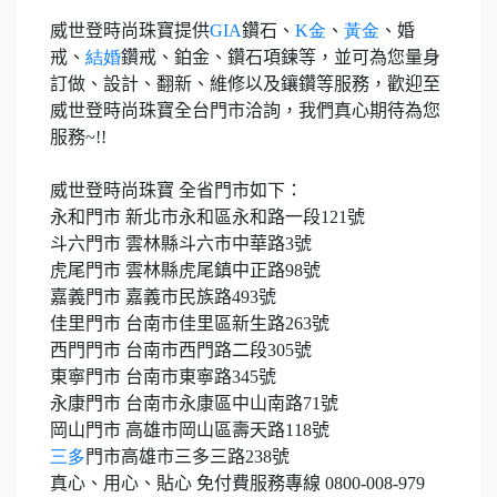
威世登時尚珠寶提供
GIA
鑽石、
K
金
、
黃金
、婚
戒、
結婚
鑽戒、鉑金、鑽石項鍊等，並可為您量身
訂做、設計、翻新、維修以及鑲鑽等服務，歡迎至
威世登時尚珠寶全台門市洽詢，我們真心期待為您
服務
~!!
威世登時尚珠寶 全省門市如下：
永和門市 新北市永和區永和路一段
121
號
斗六門市 雲林縣斗六市中華路
3
號
虎尾門市 雲林縣虎尾鎮中正路
98
號
嘉義門市 嘉義市民族路
493
號
佳里門市 台南市佳里區新生路
263
號
西門門市 台南市西門路二段
305
號
東寧門市 台南市東寧路
345
號
永康門市 台南市永康區中山南路
71
號
岡山門市 高雄市岡山區壽天路
118
號
三多
門市高雄市三多三路
238
號
真心、用心、貼心 免付費服務專線
0800-008-979