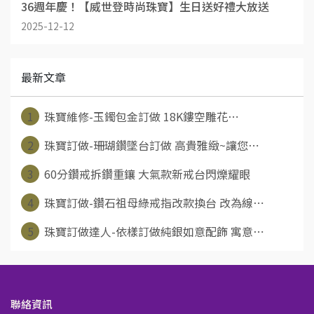
36週年慶！【威世登時尚珠寶】生日送好禮大放送
2025-12-12
最新文章
1
珠寶維修-玉鐲包金訂做 18K鏤空雕花⋯
2
珠寶訂做-珊瑚鑽墜台訂做 高貴雅緻~讓您⋯
3
60分鑽戒拆鑽重鑲 大氣款新戒台閃爍耀眼
4
珠寶訂做-鑽石祖母綠戒指改款換台 改為線⋯
5
珠寶訂做達人-依樣訂做純銀如意配飾 寓意⋯
聯絡資訊