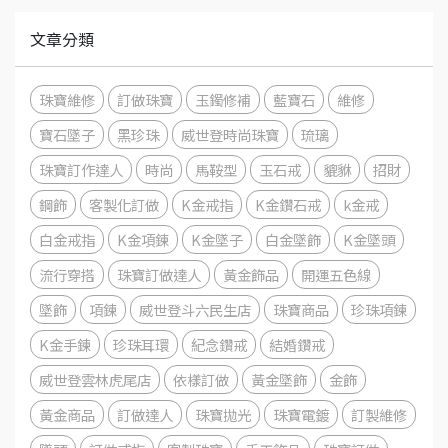
文章分類
珠寶維修
訂做珠寶
玉鐲修補
藍寶石
維修
寶石墜子
黑珍珠
威世登時尚珠寶
琉璃
珠寶訂作達人
時尚
馬鞍型
玉石戒
貔貅
招財
鋼飾
客製化訂做
K金戒指
K金鑽石戒
k金戒
白金戒指
K金項鍊
K金墜子
白金墜飾
K金墜頭
流行穿搭
珠寶訂做達人
黃金飾品
開運五色線
墜飾
項鍊
威世登斗六民生店
珠寶商品
珍珠項鍊
K金手鍊
珍珠耳環
紀念鑽戒
結婚鑽戒
威世登雲林虎尾店
依樣訂做
黃金墜飾
金飾
黃金商品
訂做達人
珠寶拋光
珠寶電鍍
訂製維修