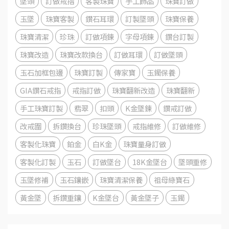
墜頭
訂做戒指
客製珠寶
手工飾品
珠寶訂做
玉墜
珠寶客製
鑽石耳環
訂製墜頭
珠寶保養
珠寶清潔
珍珠
訂做項鍊
字母項鍊
鑽台訂製
珠寶改造
珠寶改款換台
訂做耳環
訂做墜頭
玉石加框包邊
珠寶訂製
傳家寶
玉鐲保養
GIA鑽石戒指
戒指訂做
珠寶翻新改造
珠寶翻新
手工珠寶訂製
翡翠
扣頭
K金墜鍊
鑽戒訂做
改戒圍
拆鑽換台
珍珠墜頭
戒指維修
訂做維修
客製化珠寶
鉑金
白K金
珠寶量身訂做
客製化訂製
玉石
訂做墜台
18K金墜台
墜頭重修
玉墜修補
玉石鑲嵌
珠寶清潔保養
祖母綠寶石
黃金墜
拆鑽重鑲
K金墜台
黃金墜子
玉鐲