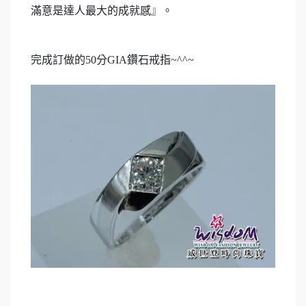
滿意是達人最大的成就感』。
完成訂做的
50
分
GIA
鑽石戒指
~^^~