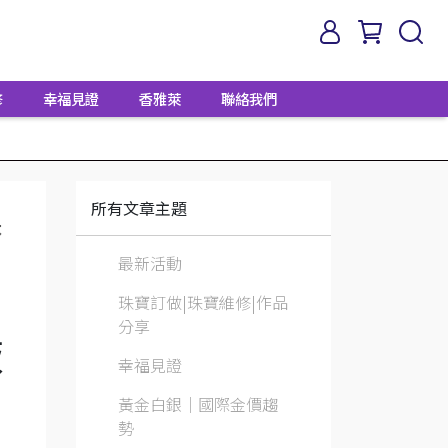
修
幸福見證
香雅萊
聯絡我們
所有文章主題
珠
最新活動
珠寶訂做|珠寶維修|作品
分享
恢
幸福見證
黃金白銀│國際金價趨
勢