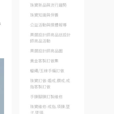
珠寶新品與流行趨勢
珠寶知識與保養
公益活動與媒體報導
好
票選設計師商品送設計
師商品活動
票選設計師商品圖
黃金客製訂做集
蠟繩/玉線手編訂做
珠寶訂做-婚戒.鑽戒.戒
指客製訂做
手鍊腳鍊訂製維修
珠寶維修-戒指.項鍊.墜
子.墜頭.