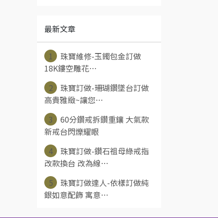
最新文章
1
珠寶維修-玉鐲包金訂做
18K鏤空雕花⋯
2
珠寶訂做-珊瑚鑽墜台訂做
高貴雅緻~讓您⋯
3
60分鑽戒拆鑽重鑲 大氣款
新戒台閃爍耀眼
4
珠寶訂做-鑽石祖母綠戒指
改款換台 改為線⋯
5
珠寶訂做達人-依樣訂做純
銀如意配飾 寓意⋯