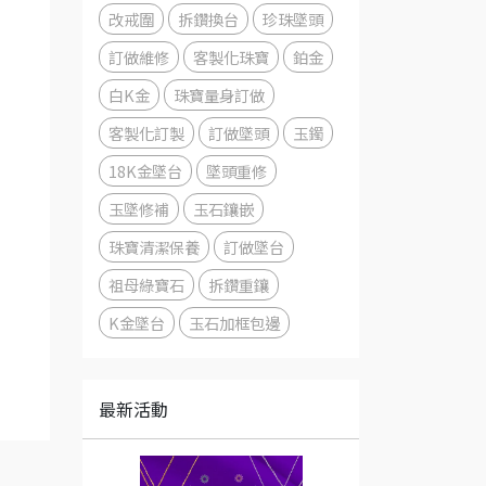
改戒圍
拆鑽換台
珍珠墜頭
訂做維修
客製化珠寶
鉑金
白K金
珠寶量身訂做
客製化訂製
訂做墜頭
玉鐲
18K金墜台
墜頭重修
玉墜修補
玉石鑲嵌
珠寶清潔保養
訂做墜台
祖母綠寶石
拆鑽重鑲
K金墜台
玉石加框包邊
最新活動