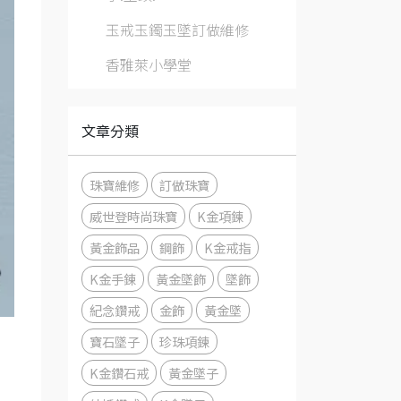
玉戒玉鐲玉墜訂做維修
香雅萊小學堂
文章分類
珠寶維修
訂做珠寶
威世登時尚珠寶
K金項鍊
黃金飾品
鋼飾
K金戒指
K金手鍊
黃金墜飾
墜飾
紀念鑽戒
金飾
黃金墜
寶石墜子
珍珠項鍊
K金鑽石戒
黃金墜子