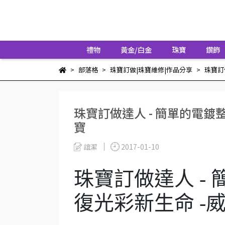
禮物
黃金/白金
珠寶
鑽飾
部落格
珠寶訂做|珠寶維修|作品分享
珠寶訂
珠寶訂做達人 - 簡單的電鍍
寶
誼潔
2017-01-10
珠寶訂做達人 -
復光彩新生命 -