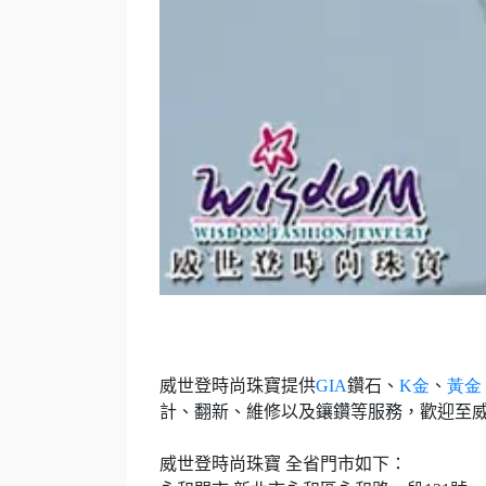
威世登時尚珠寶提供
GIA
鑽石、
K
金
、
黃金
計、翻新、維修以及鑲鑽等服務，歡迎至
威世登時尚珠寶 全省門市如下：