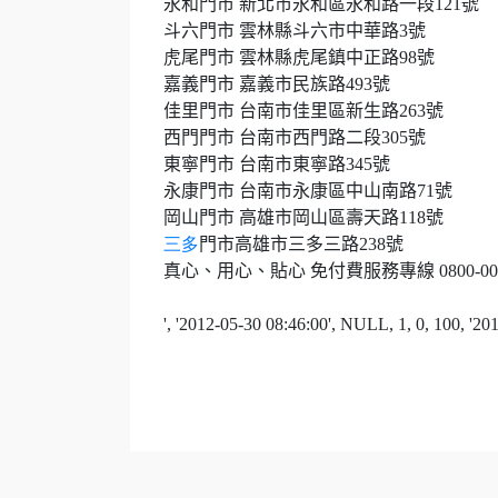
永和門市 新北市永和區永和路一段
121
號
斗六門市 雲林縣斗六市中華路
3
號
虎尾門市 雲林縣虎尾鎮中正路
98
號
嘉義門市 嘉義市民族路
493
號
佳里門市 台南市佳里區新生路
263
號
西門門市 台南市西門路二段
305
號
東寧門市 台南市東寧路
345
號
永康門市 台南市永康區中山南路
71
號
岡山門市 高雄市岡山區壽天路
118
號
三多
門市高雄市三多三路
238
號
真心、用心、貼心 免付費服務專線
0800-00
', '2012-05-30 08:46:00', NULL, 1, 0, 100, '2