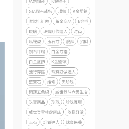
結婚鑽戒
K金墜子
GIA鑽石戒指
項鍊
K金墜鍊
客製化訂做
黃金商品
k金戒
琉璃
珠寶訂作達人
時尚
馬鞍型
玉石戒
貔貅
招財
鑽石耳環
白金戒指
白金墜飾
K金墜頭
流行穿搭
珠寶訂做達人
藍寶石
維修
黑珍珠
開運五色線
威世登斗六民生店
珠寶商品
珍珠
珍珠耳環
威世登雲林虎尾店
依樣訂做
玉石
訂做達人
珠寶保養