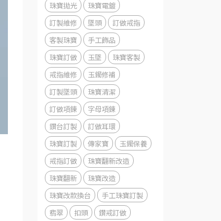
珠寶拋光
珠寶電鍍
訂製維修
墜頭
訂做戒指
客製珠寶
手工飾品
珠寶訂做
玉墜
珠寶客製
戒指維修
玉鐲修補
訂製墜頭
珠寶清潔
訂做項鍊
字母項鍊
鑽台訂製
訂做耳環
珠寶訂製
傳家寶
玉鐲保養
戒指訂做
珠寶翻新改造
珠寶翻新
珠寶改造
珠寶改款換台
手工珠寶訂製
翡翠
扣頭
鑽戒訂做