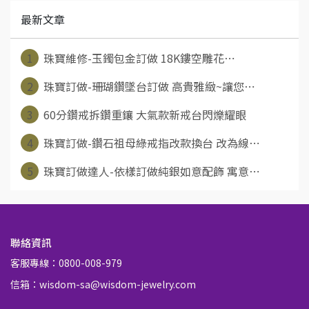
最新文章
1
珠寶維修-玉鐲包金訂做 18K鏤空雕花⋯
2
珠寶訂做-珊瑚鑽墜台訂做 高貴雅緻~讓您⋯
3
60分鑽戒拆鑽重鑲 大氣款新戒台閃爍耀眼
4
珠寶訂做-鑽石祖母綠戒指改款換台 改為線⋯
5
珠寶訂做達人-依樣訂做純銀如意配飾 寓意⋯
聯絡資訊
客服專線：0800-008-979
信箱：wisdom-sa@wisdom-jewelry.com