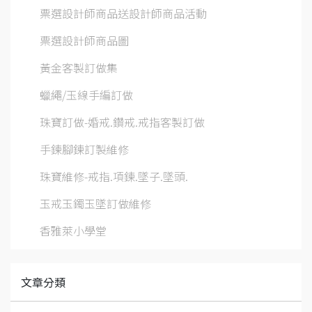
票選設計師商品送設計師商品活動
票選設計師商品圖
黃金客製訂做集
蠟繩/玉線手編訂做
珠寶訂做-婚戒.鑽戒.戒指客製訂做
手鍊腳鍊訂製維修
珠寶維修-戒指.項鍊.墜子.墜頭.
玉戒玉鐲玉墜訂做維修
香雅萊小學堂
文章分類