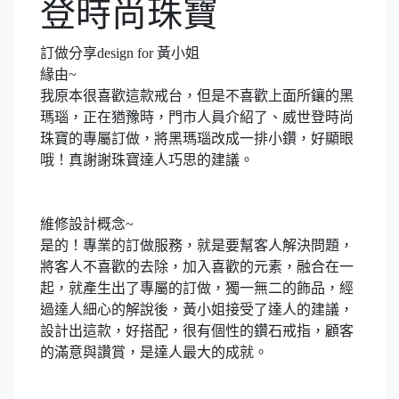
登時尚珠寶
訂做分享
design for
黃
小姐
緣由
~
我原本很喜歡這款戒台，但是不喜歡上面所鑲的黑
瑪瑙，正在猶豫時，門市人員介紹了、威世登時尚
珠寶的專屬訂做，將黑瑪瑙改成一排小鑽，好顯眼
哦！真謝謝珠寶達人巧思的建議。
維修設計概念
~
是的！專業的訂做服務，就是要幫客人解決問題，
將客人不喜歡的去除，加入喜歡的元素，融合在一
起，就產生出了專屬的訂做，獨一無二的飾品，經
過達人細心的解說後，
黃
小姐接受了達人的建議，
設計出這款，好搭配，很有個性的鑽石戒指，顧客
的滿意與讚賞，是達人最大的成就。