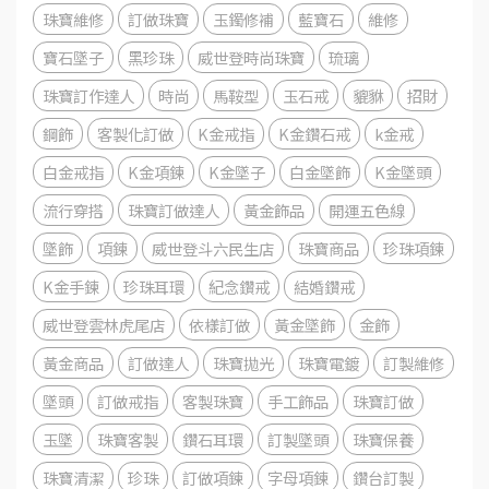
珠寶維修
訂做珠寶
玉鐲修補
藍寶石
維修
寶石墜子
黑珍珠
威世登時尚珠寶
琉璃
珠寶訂作達人
時尚
馬鞍型
玉石戒
貔貅
招財
鋼飾
客製化訂做
K金戒指
K金鑽石戒
k金戒
白金戒指
K金項鍊
K金墜子
白金墜飾
K金墜頭
流行穿搭
珠寶訂做達人
黃金飾品
開運五色線
墜飾
項鍊
威世登斗六民生店
珠寶商品
珍珠項鍊
K金手鍊
珍珠耳環
紀念鑽戒
結婚鑽戒
威世登雲林虎尾店
依樣訂做
黃金墜飾
金飾
黃金商品
訂做達人
珠寶拋光
珠寶電鍍
訂製維修
墜頭
訂做戒指
客製珠寶
手工飾品
珠寶訂做
玉墜
珠寶客製
鑽石耳環
訂製墜頭
珠寶保養
珠寶清潔
珍珠
訂做項鍊
字母項鍊
鑽台訂製