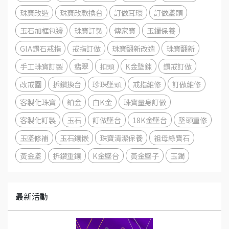
珠寶改造
珠寶改款換台
訂做耳環
訂做墜頭
玉石加框包邊
珠寶訂製
傳家寶
玉鐲保養
GIA鑽石戒指
戒指訂做
珠寶翻新改造
珠寶翻新
手工珠寶訂製
翡翠
扣頭
K金墜鍊
鑽戒訂做
改戒圍
拆鑽換台
珍珠墜頭
戒指維修
訂做維修
客製化珠寶
鉑金
白K金
珠寶量身訂做
客製化訂製
玉石
訂做墜台
18K金墜台
墜頭重修
玉墜修補
玉石鑲嵌
珠寶清潔保養
祖母綠寶石
黃金墜
拆鑽重鑲
K金墜台
黃金墜子
玉鐲
最新活動