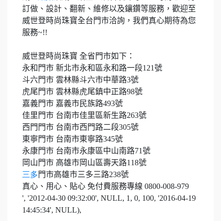
訂做、設計、翻新、維修以及鑲鑽等服務，歡迎至
威世登時尚珠寶全台門市洽詢，我們真心期待為您
服務
~!!
威世登時尚珠寶 全省門市如下：
永和門市 新北市永和區永和路一段
121
號
斗六門市 雲林縣斗六市中華路
3
號
虎尾門市 雲林縣虎尾鎮中正路
98
號
嘉義門市 嘉義市民族路
493
號
佳里門市 台南市佳里區新生路
263
號
西門門市 台南市西門路二段
305
號
東寧門市 台南市東寧路
345
號
永康門市 台南市永康區中山南路
71
號
岡山門市 高雄市岡山區壽天路
118
號
三多
門市高雄市三多三路
238
號
真心、用心、貼心 免付費服務專線
0800-008-979
', '2012-04-30 09:32:00', NULL, 1, 0, 100, '2016-04-19
14:45:34', NULL),