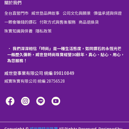
關於我們
全台直營門市
威世登品牌故事
公司文化與願景
價值承諾與保證
一顆會賺錢的鑽石
付款方式與售後服務
商品退換貨
珠寶知識與保養
隱私政策
我們深深相信「時尚」是一種生活態度，如同鑽石的永恆光芒
一般歷久彌新，威世登時尚珠寶經營30餘年，真心、貼心、用心，
為您服務！
威世登事業有限公司 統編 89810849
威寶珠寶有限公司 統編 28756528
Copyright ©
威世登時尚珠寶
All Rights Reserved.
Designed by