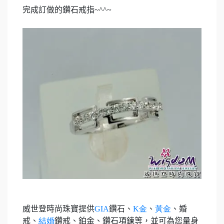
完成訂做的鑽石戒指
~^^~
威世登時尚珠寶提供
GIA
鑽石、
K
金
、
黃金
、婚
戒、
結婚
鑽戒、鉑金、鑽石項鍊等，並可為您量身