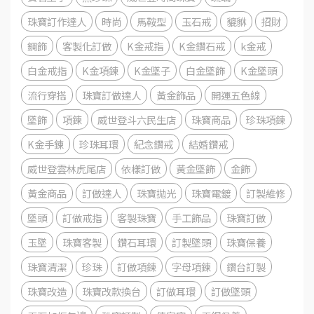
珠寶訂作達人
時尚
馬鞍型
玉石戒
貔貅
招財
鋼飾
客製化訂做
K金戒指
K金鑽石戒
k金戒
白金戒指
K金項鍊
K金墜子
白金墜飾
K金墜頭
流行穿搭
珠寶訂做達人
黃金飾品
開運五色線
墜飾
項鍊
威世登斗六民生店
珠寶商品
珍珠項鍊
K金手鍊
珍珠耳環
紀念鑽戒
結婚鑽戒
威世登雲林虎尾店
依樣訂做
黃金墜飾
金飾
黃金商品
訂做達人
珠寶拋光
珠寶電鍍
訂製維修
墜頭
訂做戒指
客製珠寶
手工飾品
珠寶訂做
玉墜
珠寶客製
鑽石耳環
訂製墜頭
珠寶保養
珠寶清潔
珍珠
訂做項鍊
字母項鍊
鑽台訂製
珠寶改造
珠寶改款換台
訂做耳環
訂做墜頭