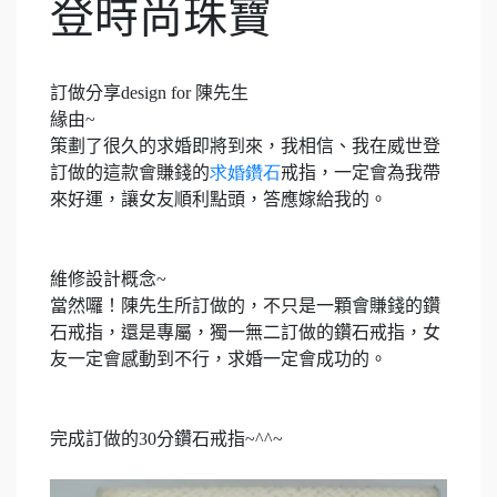
登時尚珠寶
訂做分享
design for
陳
先生
緣由
~
策劃了很久的求婚即將到來，我相信、我在威世登
訂做的這款會賺錢的
求婚
鑽石
戒指，一定會為我帶
來好運，讓女友順利點頭，答應嫁給我的。
維修設計概念
~
當然囉！陳先生所訂做的，不只是一顆會賺錢的鑽
石戒指，還是專屬，獨一無二訂做的鑽石戒指，女
友一定會感動到不行，求婚一定會成功的。
完成訂做的
30
分鑽石戒指
~^^~