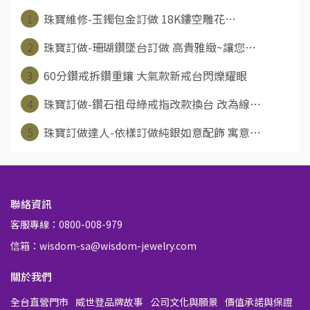
1
珠寶維修-玉鐲包金訂做 18K鏤空雕花⋯
2
珠寶訂做-珊瑚鑽墜台訂做 高貴雅緻~讓您⋯
3
60分鑽戒拆鑽重鑲 大氣款新戒台閃爍耀眼
4
珠寶訂做-鑽石祖母綠戒指改款換台 改為線⋯
5
珠寶訂做達人-依樣訂做純銀如意配飾 寓意⋯
聯絡資訊
客服專線：0800-008-979
信箱：wisdom-sa@wisdom-jewelry.com
關於我們
全台直營門市
威世登品牌故事
公司文化與願景
價值承諾與保證