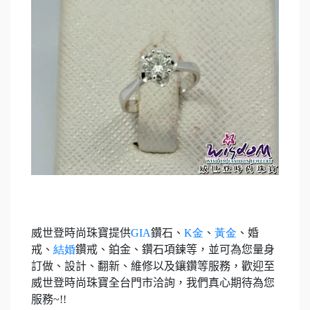
威世登時尚珠寶提供
GIA
鑽石、
K
金
、
黃金
、婚
戒、
結婚
鑽戒、鉑金、鑽石項鍊等，並可為您量身
訂做、設計、翻新、維修以及鑲鑽等服務，歡迎至
威世登時尚珠寶全台門市洽詢，我們真心期待為您
服務
~!!