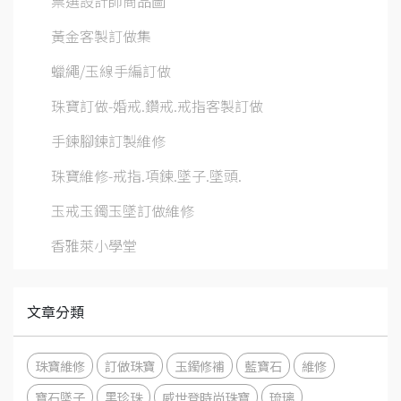
票選設計師商品圖
黃金客製訂做集
蠟繩/玉線手編訂做
珠寶訂做-婚戒.鑽戒.戒指客製訂做
手鍊腳鍊訂製維修
珠寶維修-戒指.項鍊.墜子.墜頭.
玉戒玉鐲玉墜訂做維修
香雅萊小學堂
文章分類
珠寶維修
訂做珠寶
玉鐲修補
藍寶石
維修
寶石墜子
黑珍珠
威世登時尚珠寶
琉璃