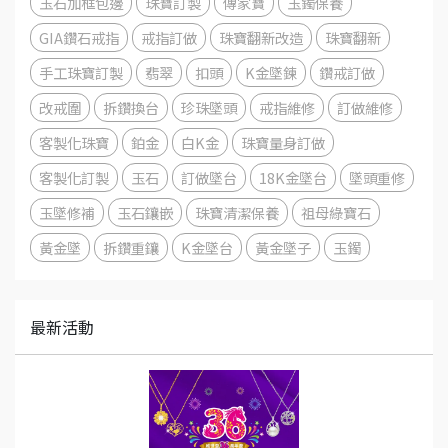
玉石加框包邊
珠寶訂製
傳家寶
玉鐲保養
GIA鑽石戒指
戒指訂做
珠寶翻新改造
珠寶翻新
手工珠寶訂製
翡翠
扣頭
K金墜鍊
鑽戒訂做
改戒圍
拆鑽換台
珍珠墜頭
戒指維修
訂做維修
客製化珠寶
鉑金
白K金
珠寶量身訂做
客製化訂製
玉石
訂做墜台
18K金墜台
墜頭重修
玉墜修補
玉石鑲嵌
珠寶清潔保養
祖母綠寶石
黃金墜
拆鑽重鑲
K金墜台
黃金墜子
玉鐲
最新活動