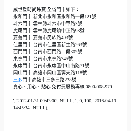
威世登時尚珠寶 全省門市如下：
永和門市 新北市永和區永和路一段
121
號
斗六門市 雲林縣斗六市中華路
3
號
虎尾門市 雲林縣虎尾鎮中正路
98
號
嘉義門市 嘉義市民族路
493
號
佳里門市 台南市佳里區新生路
263
號
西門門市 台南市西門路二段
305
號
東寧門市 台南市東寧路
345
號
永康門市 台南市永康區中山南路
71
號
岡山門市 高雄市岡山區壽天路
118
號
三多
門市高雄市三多三路
238
號
真心、用心、貼心 免付費服務專線
0800-008-979
', '2012-01-31 09:43:00', NULL, 1, 0, 100, '2016-04-19
14:45:34', NULL),