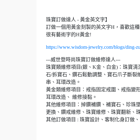
珠寶訂做達人 - 黃金英文字】
訂做一個用黃金刻製的英文字H，喜歡這
很有藝術字的H黃金!
https://www.wisdom-jewelry.com/blogs/ding-z
---威世登時尚珠寶訂做維修達人---
珠寶類維修項目(銀、K金、白金)：珠寶
石/拆寶石、鑽石鬆動調整、寶石爪子斷裂
串、耳環改造。
黃金類維修項目：戒指固定戒圍、戒指變形
耳環改造、 維修接黏。
其他維修項目：掉鑽補鑽、補寶石、珍珠墜頭
更換、鑽戒維修、珠寶維修、珠寶翻新、
其他訂做項目 : 珠寶設計、客制化身訂做