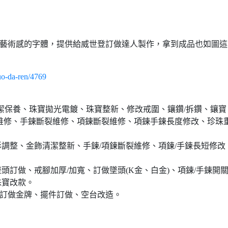
種藝術感的字體，提供給威世登訂做達人製作，拿到成品也如圖這
uo-da-ren/4769
清潔保養、珠寶拋光電鍍、珠寶整新、修改戒圍、鑲鑽/拆鑽、鑲寶
維修、手鍊斷裂維修、項鍊斷裂維修、項鍊手鍊長度修改、珍珠
調整、金飾清潔整新、手鍊/項鍊斷裂維修、項鍊/手鍊長短修改
訂做、戒腳加厚/加寬、訂做墜頭(K金、白金)、項鍊/手鍊開
珠寶改款。
、訂做金牌、擺件訂做、空台改造。