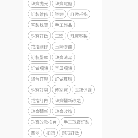
珠寶拋光
珠寶電鍍
訂製維修
墜頭
訂做戒指
客製珠寶
手工飾品
珠寶訂做
玉墜
珠寶客製
戒指維修
玉鐲修補
訂製墜頭
珠寶清潔
訂做項鍊
字母項鍊
鑽台訂製
訂做耳環
珠寶訂製
傳家寶
玉鐲保養
戒指訂做
珠寶翻新改造
珠寶翻新
珠寶改造
珠寶改款換台
手工珠寶訂製
翡翠
扣頭
鑽戒訂做