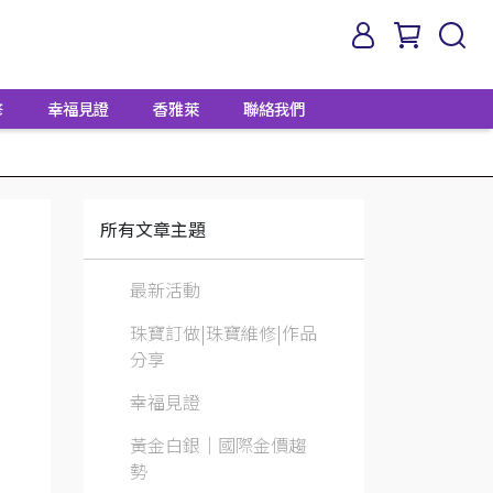
修
幸福見證
香雅萊
聯絡我們
所有文章主題
最新活動
珠寶訂做|珠寶維修|作品
分享
幸福見證
黃金白銀│國際金價趨
勢