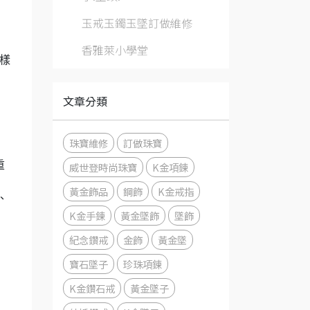
玉戒玉鐲玉墜訂做維修
香雅萊小學堂
樣
文章分類
珠寶維修
訂做珠寶
重
威世登時尚珠寶
K金項鍊
黃金飾品
鋼飾
K金戒指
、
K金手鍊
黃金墜飾
墜飾
關
紀念鑽戒
金飾
黃金墜
寶石墜子
珍珠項鍊
K金鑽石戒
黃金墜子