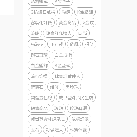
結婚鑽戒
K金墜子
GIA鑽石戒指
項鍊
K金墜鍊
客製化訂做
黃金商品
k金戒
琉璃
珠寶訂作達人
時尚
馬鞍型
玉石戒
貔貅
招財
鑽石耳環
白金戒指
白金墜飾
K金墜頭
流行穿搭
珠寶訂做達人
藍寶石
維修
黑珍珠
開運五色線
威世登斗六民生店
珠寶商品
珍珠
珍珠耳環
威世登雲林虎尾店
依樣訂做
玉石
訂做達人
珠寶保養