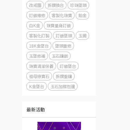
改戒圍
拆鑽換台
珍珠墜頭
訂做維修
客製化珠寶
鉑金
白K金
珠寶量身訂做
客製化訂製
訂做墜頭
玉鐲
18K金墜台
墜頭重修
玉墜修補
玉石鑲嵌
珠寶清潔保養
訂做墜台
祖母綠寶石
拆鑽重鑲
K金墜台
玉石加框包邊
最新活動