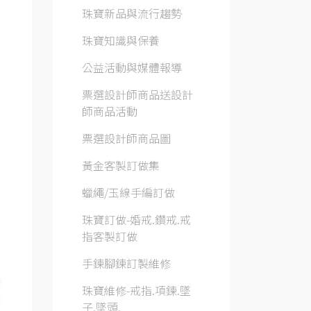
珠寶新品與流行趨勢
珠寶知識與保養
公益活動與媒體報導
票選設計師商品送設計
師商品活動
票選設計師商品圖
黃金客製訂做集
蠟繩/玉線手編訂做
珠寶訂做-婚戒.鑽戒.戒
指客製訂做
手鍊腳鍊訂製維修
珠寶維修-戒指.項鍊.墜
子.墜頭.