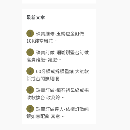
最新文章
1
珠寶維修-玉鐲包金訂做
18K鏤空雕花⋯
2
珠寶訂做-珊瑚鑽墜台訂做
高貴雅緻~讓您⋯
3
60分鑽戒拆鑽重鑲 大氣款
新戒台閃爍耀眼
4
珠寶訂做-鑽石祖母綠戒指
改款換台 改為線⋯
5
珠寶訂做達人-依樣訂做純
銀如意配飾 寓意⋯