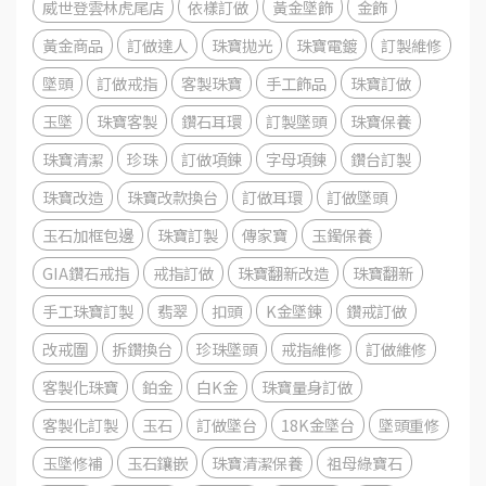
威世登雲林虎尾店
依樣訂做
黃金墜飾
金飾
黃金商品
訂做達人
珠寶拋光
珠寶電鍍
訂製維修
墜頭
訂做戒指
客製珠寶
手工飾品
珠寶訂做
玉墜
珠寶客製
鑽石耳環
訂製墜頭
珠寶保養
珠寶清潔
珍珠
訂做項鍊
字母項鍊
鑽台訂製
珠寶改造
珠寶改款換台
訂做耳環
訂做墜頭
玉石加框包邊
珠寶訂製
傳家寶
玉鐲保養
GIA鑽石戒指
戒指訂做
珠寶翻新改造
珠寶翻新
手工珠寶訂製
翡翠
扣頭
K金墜鍊
鑽戒訂做
改戒圍
拆鑽換台
珍珠墜頭
戒指維修
訂做維修
客製化珠寶
鉑金
白K金
珠寶量身訂做
客製化訂製
玉石
訂做墜台
18K金墜台
墜頭重修
玉墜修補
玉石鑲嵌
珠寶清潔保養
祖母綠寶石