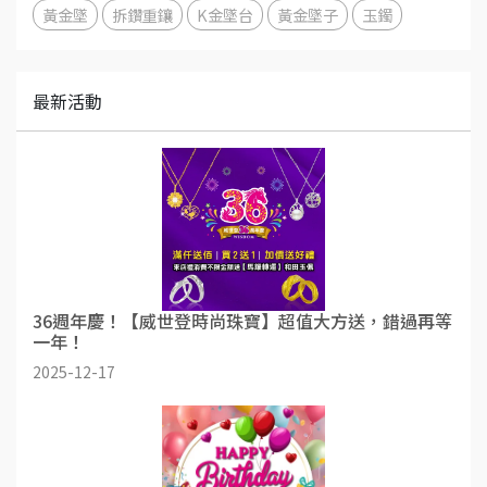
黃金墜
拆鑽重鑲
K金墜台
黃金墜子
玉鐲
最新活動
36週年慶！【威世登時尚珠寶】超值大方送，錯過再等
一年！
2025-12-17