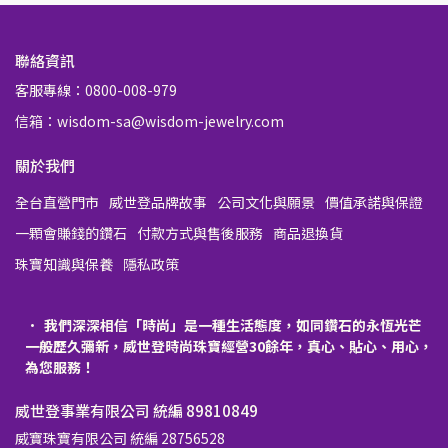
聯絡資訊
客服專線：0800-008-979
信箱：wisdom-sa@wisdom-jewelry.com
關於我們
全台直營門市
威世登品牌故事
公司文化與願景
價值承諾與保證
一顆會賺錢的鑽石
付款方式與售後服務
商品退換貨
珠寶知識與保養
隱私政策
我們深深相信「時尚」是一種生活態度，如同鑽石的永恆光芒
一般歷久彌新，威世登時尚珠寶經營30餘年，真心、貼心、用心，
為您服務！
威世登事業有限公司 統編 89810849
威寶珠寶有限公司 統編 28756528