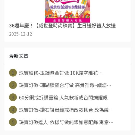
36週年慶！【威世登時尚珠寶】生日送好禮大放送
2025-12-12
最新文章
1
珠寶維修-玉鐲包金訂做 18K鏤空雕花⋯
2
珠寶訂做-珊瑚鑽墜台訂做 高貴雅緻~讓您⋯
3
60分鑽戒拆鑽重鑲 大氣款新戒台閃爍耀眼
4
珠寶訂做-鑽石祖母綠戒指改款換台 改為線⋯
5
珠寶訂做達人-依樣訂做純銀如意配飾 寓意⋯