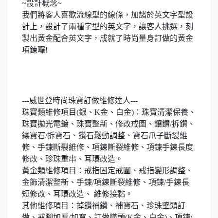
~設計概念~
我們將客人喜歡流線型的線條，加諸於英文字型設
計上，設計了兩種字型的英文字，讓客人挑選，刻
製出黃金配合英文字，成就了時尚量身訂做的黃金
項鍊囉!
---威世登時尚珠寶訂做維修達人---
珠寶類維修項目(銀、K金、白金)：珠寶清潔保養、
珠寶拋光電鍍、珠寶整新、修改戒圍、鑲鑽/拆鑽、
鑲寶石/拆寶石、鑽石鬆動調整、寶石爪子斷裂維
修、手鍊斷裂維修、項鍊斷裂維修、項鍊手鍊長度
修改、珍珠重串、耳環改造。
黃金類維修項目：戒指固定戒圍、戒指變形調整、
金飾清潔整新、手鍊/項鍊斷裂維修、項鍊/手鍊長
短修改、耳環改造、 維修接黏。
其他維修項目：掉鑽補鑽、補寶石、珍珠墜頭訂
做、戒腳加厚/加寬、訂做墜頭(K金、白金)、項鍊/