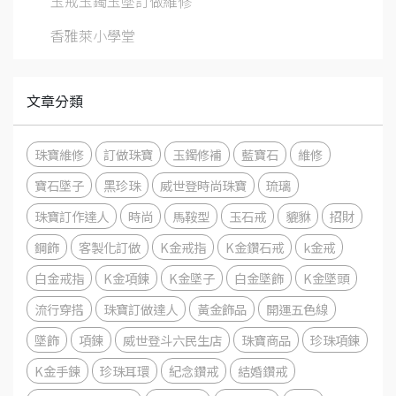
玉戒玉鐲玉墜訂做維修
香雅萊小學堂
文章分類
珠寶維修
訂做珠寶
玉鐲修補
藍寶石
維修
寶石墜子
黑珍珠
威世登時尚珠寶
琉璃
珠寶訂作達人
時尚
馬鞍型
玉石戒
貔貅
招財
鋼飾
客製化訂做
K金戒指
K金鑽石戒
k金戒
白金戒指
K金項鍊
K金墜子
白金墜飾
K金墜頭
流行穿搭
珠寶訂做達人
黃金飾品
開運五色線
墜飾
項鍊
威世登斗六民生店
珠寶商品
珍珠項鍊
K金手鍊
珍珠耳環
紀念鑽戒
結婚鑽戒