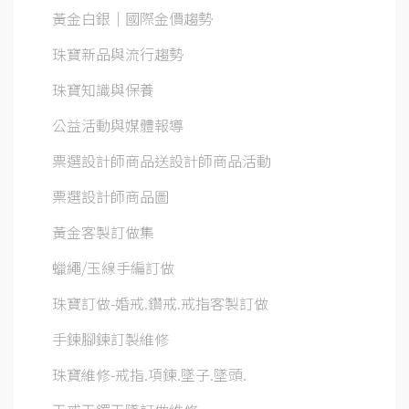
黃金白銀│國際金價趨勢
珠寶新品與流行趨勢
珠寶知識與保養
公益活動與媒體報導
票選設計師商品送設計師商品活動
票選設計師商品圖
黃金客製訂做集
蠟繩/玉線手編訂做
珠寶訂做-婚戒.鑽戒.戒指客製訂做
手鍊腳鍊訂製維修
珠寶維修-戒指.項鍊.墜子.墜頭.