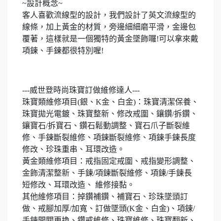
~設計概念~
客人喜歡流線型的設計，我們設計了英文流線型的
線條，加上黃金的材質，旁邊細細磨平滑，金邊包
覆著，這樣就是一個獨特的黃金墜飾囉!可以拿來戴
項鍊、手鍊都很特別喔!
---威世登時尚珠寶訂做維修達人---
珠寶類維修項目(銀、K金、白金)：珠寶清潔保養、
珠寶拋光電鍍、珠寶整新、修改戒圍、鑲鑽/拆鑽、
鑲寶石/拆寶石、鑽石鬆動調整、寶石爪子斷裂維
修、手鍊斷裂維修、項鍊斷裂維修、項鍊手鍊長度
修改、珍珠重串、耳環改造。
黃金類維修項目：戒指固定戒圍、戒指變形調整、
金飾清潔整新、手鍊/項鍊斷裂維修、項鍊/手鍊長
短修改、耳環改造、 維修接黏。
其他維修項目：掉鑽補鑽、補寶石、珍珠墜頭訂
做、戒腳加厚/加寬、訂做墜頭(K金、白金)、項鍊/
手鍊開關更換、鑽戒維修、珠寶維修、珠寶翻新、