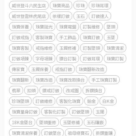
威世登斗六民生店
珠寶商品
珍珠
珍珠耳環
威世登雲林虎尾店
依樣訂做
玉石
訂做達人
珠寶保養
珠寶拋光
珠寶電鍍
訂製維修
墜頭
訂做戒指
客製珠寶
手工飾品
珠寶訂做
玉墜
珠寶客製
戒指維修
玉鐲修補
訂製墜頭
珠寶清潔
訂做項鍊
字母項鍊
鑽台訂製
訂做耳環
珠寶訂製
傳家寶
玉鐲保養
戒指訂做
珠寶翻新改造
珠寶翻新
珠寶改造
珠寶改款換台
手工珠寶訂製
翡翠
扣頭
鑽戒訂做
改戒圍
拆鑽換台
珍珠墜頭
訂做維修
客製化珠寶
鉑金
白K金
珠寶量身訂做
客製化訂製
訂做墜頭
玉鐲
18K金墜台
墜頭重修
玉墜修補
玉石鑲嵌
珠寶清潔保養
訂做墜台
祖母綠寶石
拆鑽重鑲