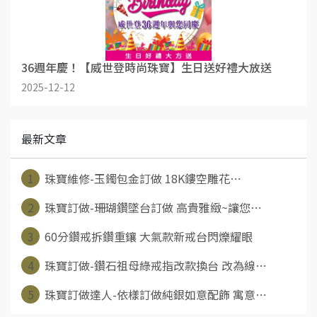
36週年慶！【威世登時尚珠寶】生日送好禮大放送
2025-12-12
最新文章
1
珠寶維修-玉鐲包金訂做 18K鏤空雕花⋯
2
珠寶訂做-珊瑚鑽墜台訂做 高貴雅緻~讓您⋯
3
60分鑽戒拆鑽重鑲 大氣款新戒台閃爍耀眼
4
珠寶訂做-鑽石祖母綠戒指改款換台 改為線⋯
5
珠寶訂做達人-依樣訂做純銀如意配飾 寓意⋯