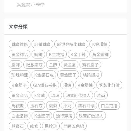
香雅萊小學堂
文章分類
珠寶維修
訂做珠寶
威世登時尚珠寶
K金項鍊
黃金飾品
鋼飾
K金戒指
K金手鍊
黃金墜飾
墜飾
紀念鑽戒
金飾
黃金墜
寶石墜子
珍珠項鍊
K金鑽石戒
黃金墜子
結婚鑽戒
K金墜子
GIA鑽石戒指
項鍊
K金墜鍊
客製化訂做
黃金商品
k金戒
琉璃
珠寶訂作達人
時尚
馬鞍型
玉石戒
貔貅
招財
鑽石耳環
白金戒指
白金墜飾
K金墜頭
流行穿搭
珠寶訂做達人
藍寶石
維修
黑珍珠
開運五色線