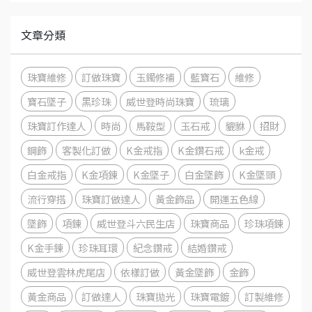
文章分類
珠寶維修
訂做珠寶
玉鐲修補
藍寶石
維修
寶石墜子
黑珍珠
威世登時尚珠寶
琉璃
珠寶訂作達人
時尚
馬鞍型
玉石戒
貔貅
招財
鋼飾
客製化訂做
K金戒指
K金鑽石戒
k金戒
白金戒指
K金項鍊
K金墜子
白金墜飾
K金墜頭
流行穿搭
珠寶訂做達人
黃金飾品
開運五色線
墜飾
項鍊
威世登斗六民生店
珠寶商品
珍珠項鍊
K金手鍊
珍珠耳環
紀念鑽戒
結婚鑽戒
威世登雲林虎尾店
依樣訂做
黃金墜飾
金飾
黃金商品
訂做達人
珠寶拋光
珠寶電鍍
訂製維修