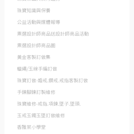
珠寶知識與保養
公益活動與媒體報導
票選設計師商品送設計師商品活動
票選設計師商品圖
黃金客製訂做集
蠟繩/玉線手編訂做
珠寶訂做-婚戒.鑽戒.戒指客製訂做
手鍊腳鍊訂製維修
珠寶維修-戒指.項鍊.墜子.墜頭.
玉戒玉鐲玉墜訂做維修
香雅萊小學堂