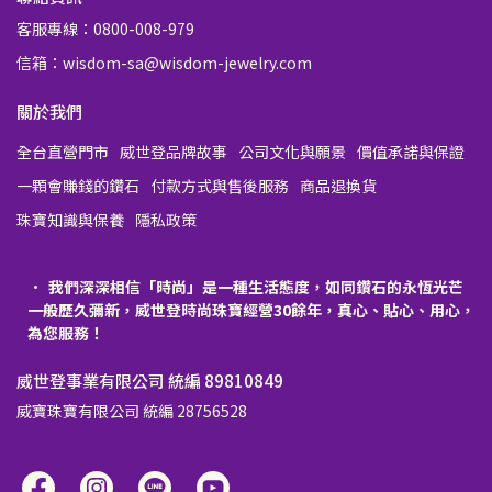
客服專線：0800-008-979
信箱：wisdom-sa@wisdom-jewelry.com
關於我們
全台直營門市
威世登品牌故事
公司文化與願景
價值承諾與保證
一顆會賺錢的鑽石
付款方式與售後服務
商品退換貨
珠寶知識與保養
隱私政策
我們深深相信「時尚」是一種生活態度，如同鑽石的永恆光芒
一般歷久彌新，威世登時尚珠寶經營30餘年，真心、貼心、用心，
為您服務！
威世登事業有限公司 統編 89810849
威寶珠寶有限公司 統編 28756528