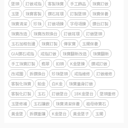
墜頭
訂做戒指
客製珠寶
手工飾品
珠寶訂做
玉墜
珠寶客製
鑽石耳環
訂製墜頭
珠寶保養
珠寶清潔
珍珠
訂做項鍊
字母項鍊
鑽台訂製
珠寶改造
珠寶改款換台
訂做耳環
訂做墜頭
玉石加框包邊
珠寶訂製
傳家寶
玉鐲保養
GIA鑽石戒指
戒指訂做
珠寶翻新改造
珠寶翻新
手工珠寶訂製
翡翠
扣頭
K金墜鍊
鑽戒訂做
改戒圍
拆鑽換台
珍珠墜頭
戒指維修
訂做維修
客製化珠寶
鉑金
白K金
珠寶量身訂做
客製化訂製
玉石
訂做墜台
18K金墜台
墜頭重修
玉墜修補
玉石鑲嵌
珠寶清潔保養
祖母綠寶石
黃金墜
拆鑽重鑲
K金墜台
黃金墜子
玉鐲