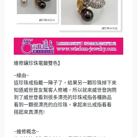
維修鑲珍珠電鍍雙色】
~緣由~
這珍珠戒指戴一陣子了，結果另一顆珍珠掉下來
知道威世登友幫客人修補，所以就來威世登詢問
到了威世登看到很多漂亮的珍珠戒指各種飾品
看到一顆很漂亮的白珍珠，拿起來比戒指看看
搭起來真漂亮!
~維修概念~