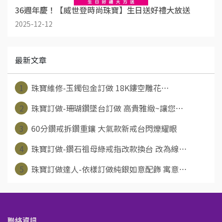
36週年慶！【威世登時尚珠寶】生日送好禮大放送
2025-12-12
最新文章
1
珠寶維修-玉鐲包金訂做 18K鏤空雕花⋯
2
珠寶訂做-珊瑚鑽墜台訂做 高貴雅緻~讓您⋯
3
60分鑽戒拆鑽重鑲 大氣款新戒台閃爍耀眼
4
珠寶訂做-鑽石祖母綠戒指改款換台 改為線⋯
5
珠寶訂做達人-依樣訂做純銀如意配飾 寓意⋯
聯絡資訊