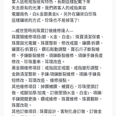
客人這枚戒指很有特色，長期這樣配戴下來
失去原有的光澤，我們將客人的戒指美容
電鍍兩色，白K金跟黃金K，另外在鑲崁白珍珠
這樣鑲崁的方式，珍珠也不易掉落了!
---威世登時尚珠寶訂做維修達人---
珠寶類維修項目(銀、K金、白金)：珠寶清潔保養、
珠寶拋光電鍍、珠寶整新、修改戒圍、鑲鑽/拆鑽、
鑲寶石/拆寶石、鑽石鬆動調整、寶石爪子斷裂維
修、手鍊斷裂維修、項鍊斷裂維修、項鍊手鍊長度
修改、珍珠重串、耳環改造。
黃金類維修項目：戒指固定戒圍、戒指變形調整、
金飾清潔整新、手鍊/項鍊斷裂維修、項鍊/手鍊長
短修改、耳環改造、 維修接黏。
其他維修項目：掉鑽補鑽、補寶石、珍珠墜頭訂
做、戒腳加厚/加寬、訂做墜頭(K金、白金)、項鍊/
手鍊開關更換、鑽戒維修、珠寶維修、珠寶翻新、
珠寶改款。
其他訂做項目 : 珠寶設計、客制化身訂做、訂做金