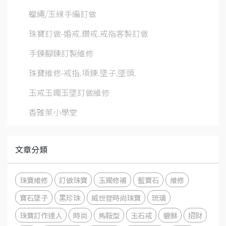
蠟繩/玉線手編訂做
珠寶訂做-婚戒.鑽戒.戒指客製訂做
手鍊腳鍊訂製維修
珠寶維修-戒指.項鍊.墜子.墜頭.
玉戒玉鐲玉墜訂做維修
香雅萊小學堂
文章分類
珠寶維修
訂做珠寶
玉鐲修補
藍寶石
維修
寶石墜子
黑珍珠
威世登時尚珠寶
琉璃
珠寶訂作達人
時尚
馬鞍型
玉石戒
貔貅
招財