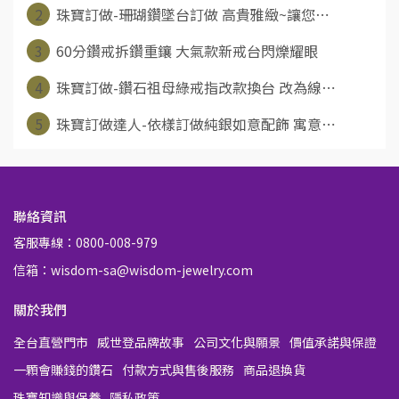
2
珠寶訂做-珊瑚鑽墜台訂做 高貴雅緻~讓您⋯
3
60分鑽戒拆鑽重鑲 大氣款新戒台閃爍耀眼
4
珠寶訂做-鑽石祖母綠戒指改款換台 改為線⋯
5
珠寶訂做達人-依樣訂做純銀如意配飾 寓意⋯
聯絡資訊
客服專線：0800-008-979
信箱：wisdom-sa@wisdom-jewelry.com
關於我們
全台直營門市
威世登品牌故事
公司文化與願景
價值承諾與保證
一顆會賺錢的鑽石
付款方式與售後服務
商品退換貨
珠寶知識與保養
隱私政策