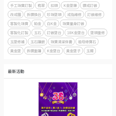
手工珠寶訂製
翡翠
扣頭
K金墜鍊
鑽戒訂做
改戒圍
拆鑽換台
珍珠墜頭
戒指維修
訂做維修
客製化珠寶
鉑金
白K金
珠寶量身訂做
客製化訂製
玉石
訂做墜台
18K金墜台
墜頭重修
玉墜修補
玉石鑲嵌
珠寶清潔保養
祖母綠寶石
黃金墜
拆鑽重鑲
K金墜台
黃金墜子
玉鐲
最新活動