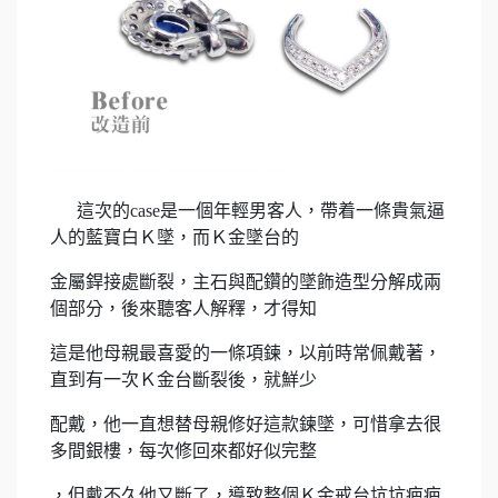
這次的case是一個年輕男客人，帶着一條貴氣逼
人的藍寶白Ｋ墜，而Ｋ金墜台的
金屬銲接處斷裂，主石與配鑽的墜飾造型分解成兩
個部分，後來聽客人解釋，才得知
這是他母親最喜愛的一條項鍊，以前時常佩戴著，
直到有一次Ｋ金台斷裂後，就鮮少
配戴，他一直想替母親修好這款鍊墜，可惜拿去很
多間銀樓，每次修回來都好似完整
，但戴不久他又斷了，導致整個Ｋ金戒台坑坑疤疤