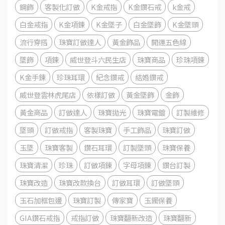
鋼飾
客製化訂做
K金戒指
K金鑽石戒
k金戒
白金戒指
K金項鍊
K金墜子
白金墜飾
K金墜頭
流行穿搭
珠寶訂做達人
黃金飾品
開運五色線
墜飾
項鍊
威世登斗六民生店
珠寶商品
珍珠項鍊
K金手鍊
珍珠耳環
紀念鑽戒
結婚鑽戒
威世登雲林虎尾店
依樣訂做
黃金墜飾
金飾
黃金商品
訂做達人
珠寶拋光
珠寶電鍍
訂製維修
墜頭
訂做戒指
客製珠寶
手工飾品
珠寶訂做
玉墜
珠寶客製
鑽石耳環
訂製墜頭
珠寶保養
珠寶清潔
珍珠
訂做項鍊
字母項鍊
鑽台訂製
珠寶改造
珠寶改款換台
訂做耳環
訂做墜頭
玉石加框包邊
珠寶訂製
傳家寶
玉鐲保養
GIA鑽石戒指
戒指訂做
珠寶翻新改造
珠寶翻新