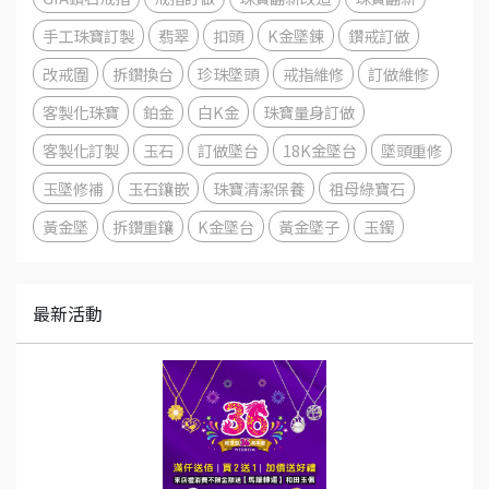
手工珠寶訂製
翡翠
扣頭
K金墜鍊
鑽戒訂做
改戒圍
拆鑽換台
珍珠墜頭
戒指維修
訂做維修
客製化珠寶
鉑金
白K金
珠寶量身訂做
客製化訂製
玉石
訂做墜台
18K金墜台
墜頭重修
玉墜修補
玉石鑲嵌
珠寶清潔保養
祖母綠寶石
黃金墜
拆鑽重鑲
K金墜台
黃金墜子
玉鐲
最新活動