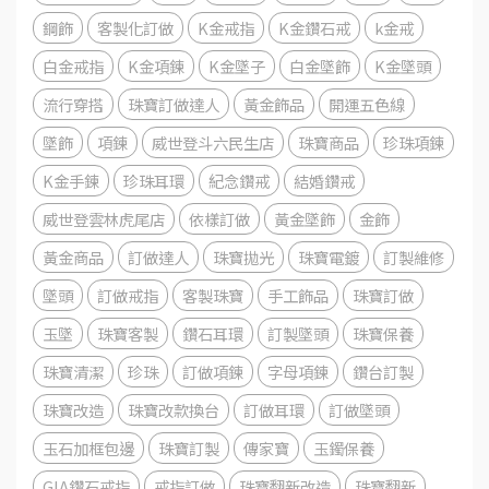
鋼飾
客製化訂做
K金戒指
K金鑽石戒
k金戒
白金戒指
K金項鍊
K金墜子
白金墜飾
K金墜頭
流行穿搭
珠寶訂做達人
黃金飾品
開運五色線
墜飾
項鍊
威世登斗六民生店
珠寶商品
珍珠項鍊
K金手鍊
珍珠耳環
紀念鑽戒
結婚鑽戒
威世登雲林虎尾店
依樣訂做
黃金墜飾
金飾
黃金商品
訂做達人
珠寶拋光
珠寶電鍍
訂製維修
墜頭
訂做戒指
客製珠寶
手工飾品
珠寶訂做
玉墜
珠寶客製
鑽石耳環
訂製墜頭
珠寶保養
珠寶清潔
珍珠
訂做項鍊
字母項鍊
鑽台訂製
珠寶改造
珠寶改款換台
訂做耳環
訂做墜頭
玉石加框包邊
珠寶訂製
傳家寶
玉鐲保養
GIA鑽石戒指
戒指訂做
珠寶翻新改造
珠寶翻新