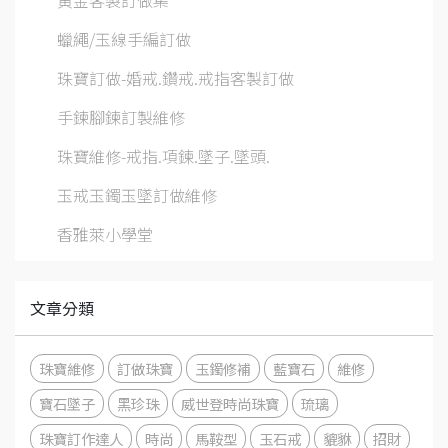
蠟繩/玉線手編訂做
珠寶訂做-婚戒.鑽戒.戒指客製訂做
手鍊腳鍊訂製維修
珠寶維修-戒指.項鍊.墜子.墜頭.
玉戒玉鐲玉墜訂做維修
香雅萊小學堂
文章分類
珠寶維修
訂做珠寶
玉鐲修補
藍寶石
維修
寶石墜子
黑珍珠
威世登時尚珠寶
琉璃
珠寶訂作達人
時尚
馬鞍型
玉石戒
貔貅
招財