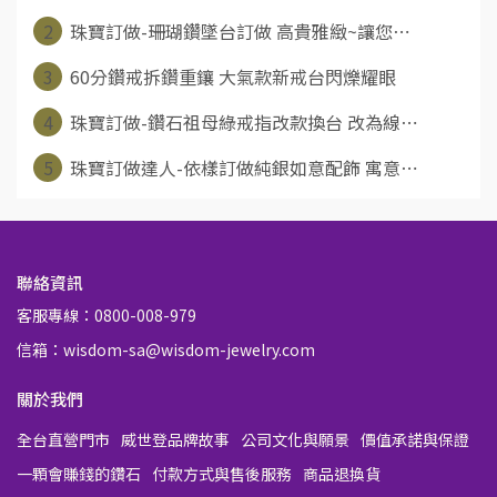
2
珠寶訂做-珊瑚鑽墜台訂做 高貴雅緻~讓您⋯
3
60分鑽戒拆鑽重鑲 大氣款新戒台閃爍耀眼
4
珠寶訂做-鑽石祖母綠戒指改款換台 改為線⋯
5
珠寶訂做達人-依樣訂做純銀如意配飾 寓意⋯
聯絡資訊
客服專線：0800-008-979
信箱：wisdom-sa@wisdom-jewelry.com
關於我們
全台直營門市
威世登品牌故事
公司文化與願景
價值承諾與保證
一顆會賺錢的鑽石
付款方式與售後服務
商品退換貨