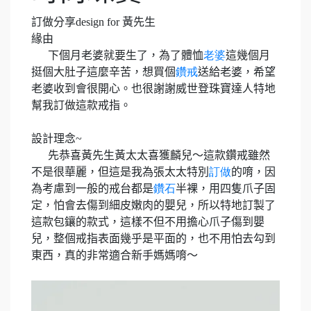
訂做分享
design for
黃
先生
緣由
下個月老婆就要生了，為了體恤
老婆
這幾個月
挺個大肚子這麼辛苦，想買個
鑽戒
送給老婆，希望
老婆收到會很開心。也很謝謝威世登珠寶達人特地
幫我訂做這款戒指。
設計理念
~
先恭喜黃先生黃太太喜獲麟兒～這款鑽戒雖然
不是很華麗，但這是我為張太太特別
訂做
的唷，因
為考慮到一般的戒台都是
鑽石
半裸，用四隻爪子固
定，怕會去傷到細皮嫩肉的嬰兒，所以特地訂製了
這款包鑲的款式，這樣不但不用擔心爪子傷到嬰
兒，整個戒指表面幾乎是平面的，也不用怕去勾到
東西，真的非常適合新手媽媽唷～