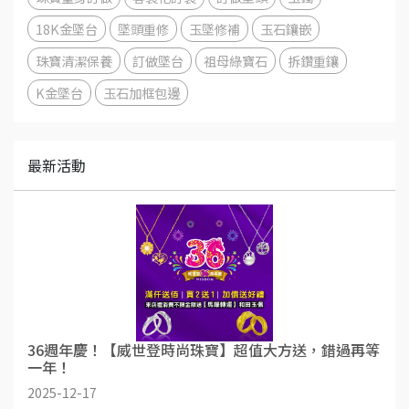
18K金墜台
墜頭重修
玉墜修補
玉石鑲嵌
珠寶清潔保養
訂做墜台
祖母綠寶石
拆鑽重鑲
K金墜台
玉石加框包邊
最新活動
36週年慶！【威世登時尚珠寶】超值大方送，錯過再等
一年！
2025-12-17