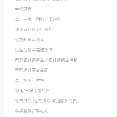
幸福見證
黃金白銀│國際金價趨勢
珠寶新品與流行趨勢
珠寶知識與保養
公益活動與媒體報導
票選設計師商品送設計師商品活動
票選設計師商品圖
黃金客製訂做集
蠟繩/玉線手編訂做
珠寶訂做-婚戒.鑽戒.戒指客製訂做
手鍊腳鍊訂製維修