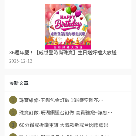
36週年慶！【威世登時尚珠寶】生日送好禮大放送
2025-12-12
最新文章
1
珠寶維修-玉鐲包金訂做 18K鏤空雕花⋯
2
珠寶訂做-珊瑚鑽墜台訂做 高貴雅緻~讓您⋯
3
60分鑽戒拆鑽重鑲 大氣款新戒台閃爍耀眼