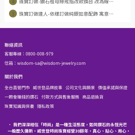
4
珠寶訂做-鑽石祖母綠戒指改款換台 改為線⋯
5
珠寶訂做達人-依樣訂做純銀如意配飾 寓意⋯
聯絡資訊
客服專線：0800-008-979
信箱：wisdom-sa@wisdom-jewelry.com
關於我們
全台直營門市
威世登品牌故事
公司文化與願景
價值承諾與保證
一顆會賺錢的鑽石
付款方式與售後服務
商品退換貨
珠寶知識與保養
隱私政策
我們深深相信「時尚」是一種生活態度，如同鑽石的永恆光芒
一般歷久彌新，威世登時尚珠寶經營30餘年，真心、貼心、用心，