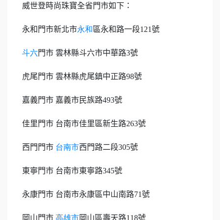
威世登時尚珠寶全省門市如下：
永和門市新北市
永和
區永和路一段
121
號
斗六
門市 雲林縣斗六市中華路
3
號
虎尾門市 雲林縣虎尾鎮中正路
98
號
嘉義門市 嘉義市民族路
493
號
佳里門市 台南市佳里區新生路
263
號
西門門市
台南市
西門路二段
305
號
東寧門市 台南市東寧路
345
號
永康門市 台南市永康區中山南路
71
號
岡山門市
高雄市
岡山區壽天路
118
號