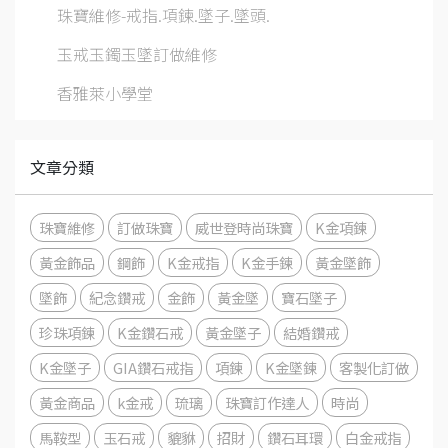
珠寶維修-戒指.項鍊.墜子.墜頭.
玉戒玉鐲玉墜訂做維修
香雅萊小學堂
文章分類
珠寶維修
訂做珠寶
威世登時尚珠寶
K金項鍊
黃金飾品
鋼飾
K金戒指
K金手鍊
黃金墜飾
墜飾
紀念鑽戒
金飾
黃金墜
寶石墜子
珍珠項鍊
K金鑽石戒
黃金墜子
結婚鑽戒
K金墜子
GIA鑽石戒指
項鍊
K金墜鍊
客製化訂做
黃金商品
k金戒
琉璃
珠寶訂作達人
時尚
馬鞍型
玉石戒
貔貅
招財
鑽石耳環
白金戒指