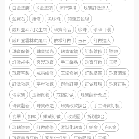
白金墜飾
K金墜頭
流行穿搭
珠寶訂做達人
藍寶石
維修
黑珍珠
開運五色線
威世登斗六民生店
珠寶商品
珍珠
珍珠耳環
威世登雲林虎尾店
依樣訂做
玉石
訂做達人
珠寶保養
珠寶拋光
珠寶電鍍
訂製維修
墜頭
訂做戒指
客製珠寶
手工飾品
珠寶訂做
玉墜
珠寶客製
戒指維修
玉鐲修補
訂製墜頭
珠寶清潔
訂做項鍊
字母項鍊
鑽台訂製
訂做耳環
珠寶訂製
傳家寶
玉鐲保養
戒指訂做
珠寶翻新改造
珠寶翻新
珠寶改造
珠寶改款換台
手工珠寶訂製
翡翠
扣頭
鑽戒訂做
改戒圍
拆鑽換台
珍珠墜頭
訂做維修
客製化珠寶
鉑金
白K金
珠寶量身訂做
客製化訂製
訂做墜頭
玉鐲