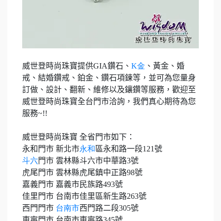
威世登時尚珠寶提供
GIA
鑽石、
K
金
、黃金、婚
戒、結婚鑽戒、鉑金、鑽石項鍊等，並可為您量身
訂做、設計、翻新、維修以及鑲鑽等服務，歡迎至
威世登時尚珠寶全台門市洽詢，我們真心期待為您
服務
~!!
威世登時尚珠寶 全省門市如下：
永和門市 新北市
永和
區永和路一段
121
號
斗六
門市 雲林縣斗六市中華路
3
號
虎尾門市 雲林縣虎尾鎮中正路
98
號
嘉義門市 嘉義市民族路
493
號
佳里門市 台南市佳里區新生路
263
號
西門門市
台南市
西門路二段
305
號
東寧門市 台南市東寧路
345
號