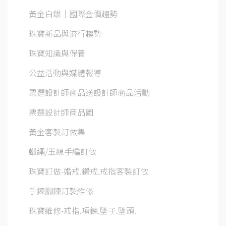
黃金白銀│國際金價趨勢
珠寶新品與流行趨勢
珠寶知識與保養
公益活動與媒體報導
票選設計師商品送設計師商品活動
票選設計師商品圖
黃金客製訂做集
蠟繩/玉線手編訂做
珠寶訂做-婚戒.鑽戒.戒指客製訂做
手鍊腳鍊訂製維修
珠寶維修-戒指.項鍊.墜子.墜頭.