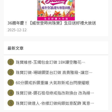
36週年慶！【威世登時尚珠寶】生日送好禮大放送
2025-12-12
最新文章
1
珠寶維修-玉鐲包金訂做 18K鏤空雕花⋯
2
珠寶訂做-珊瑚鑽墜台訂做 高貴雅緻~讓您⋯
3
60分鑽戒拆鑽重鑲 大氣款新戒台閃爍耀眼
4
珠寶訂做-鑽石祖母綠戒指改款換台 改為線⋯
5
珠寶訂做達人-依樣訂做純銀如意配飾 寓意⋯