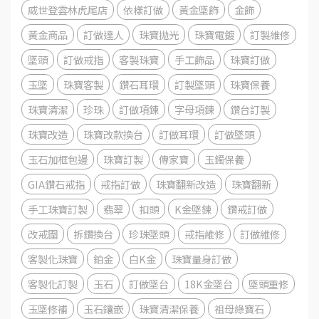
威世登雲林虎尾店
依樣訂做
黃金墜飾
金飾
黃金商品
訂做達人
珠寶拋光
珠寶電鍍
訂製維修
墜頭
訂做戒指
客製珠寶
手工飾品
珠寶訂做
玉墜
珠寶客製
鑽石耳環
訂製墜頭
珠寶保養
珠寶清潔
珍珠
訂做項鍊
字母項鍊
鑽台訂製
珠寶改造
珠寶改款換台
訂做耳環
訂做墜頭
玉石加框包邊
珠寶訂製
傳家寶
玉鐲保養
GIA鑽石戒指
戒指訂做
珠寶翻新改造
珠寶翻新
手工珠寶訂製
翡翠
扣頭
K金墜鍊
鑽戒訂做
改戒圍
拆鑽換台
珍珠墜頭
戒指維修
訂做維修
客製化珠寶
鉑金
白K金
珠寶量身訂做
客製化訂製
玉石
訂做墜台
18K金墜台
墜頭重修
玉墜修補
玉石鑲嵌
珠寶清潔保養
祖母綠寶石