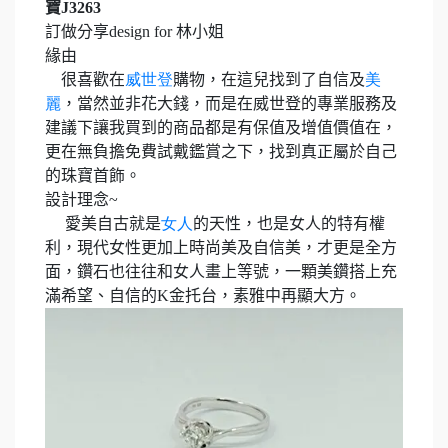
寶
J3263
訂做分享
design for
林小姐
緣由
很喜歡在
威世登
購物，在這兒找到了自信及
美
麗
，當然並非花大錢，而是在威世登的專業服務及
建議下讓我買到的商品都是有保值及增值價值在，
更在無負擔免費試戴鑑賞之下，找到真正屬於自己
的珠寶首飾。
設計理念
~
愛美自古就是
女人
的天性，也是女人的特有權
利，現代女性更加上時尚美及自信美，才更是全方
面，鑽石也往往和女人畫上等號，一顆美鑽搭上充
滿希望、自信的
K
金托台，素雅中再顯大方。