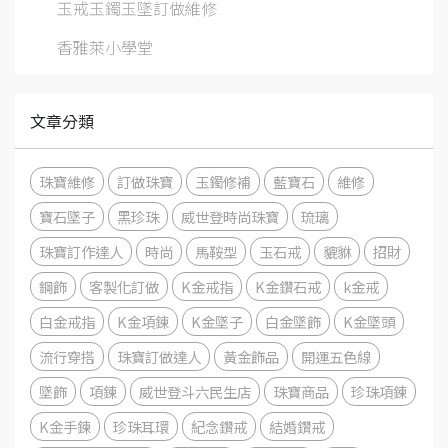
玉戒玉鐲玉墜訂做維修
香雅萊小學堂
文章分類
珠寶維修
訂做珠寶
玉鐲修補
藍寶石
維修
寶石墜子
黑珍珠
威世登時尚珠寶
琉璃
珠寶訂作達人
時尚
馬鞍型
玉石戒
貔貅
招財
鋼飾
客製化訂做
K金戒指
K金鑽石戒
k金戒
白金戒指
K金項鍊
K金墜子
白金墜飾
K金墜頭
流行穿搭
珠寶訂做達人
黃金飾品
開運五色線
墜飾
項鍊
威世登斗六民生店
珠寶商品
珍珠項鍊
K金手鍊
珍珠耳環
紀念鑽戒
結婚鑽戒