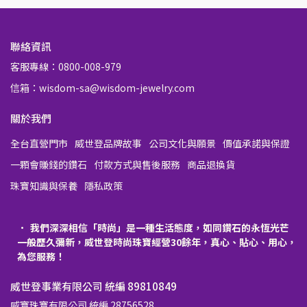
聯絡資訊
客服專線：0800-008-979
信箱：wisdom-sa@wisdom-jewelry.com
關於我們
全台直營門市
威世登品牌故事
公司文化與願景
價值承諾與保證
一顆會賺錢的鑽石
付款方式與售後服務
商品退換貨
珠寶知識與保養
隱私政策
我們深深相信「時尚」是一種生活態度，如同鑽石的永恆光芒
一般歷久彌新，威世登時尚珠寶經營30餘年，真心、貼心、用心，
為您服務！
威世登事業有限公司 統編 89810849
威寶珠寶有限公司 統編 28756528