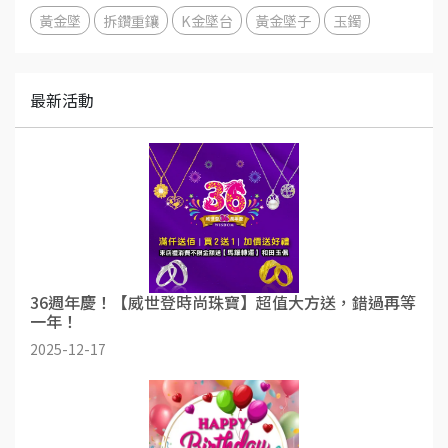
黃金墜
拆鑽重鑲
K金墜台
黃金墜子
玉鐲
最新活動
36週年慶！【威世登時尚珠寶】超值大方送，錯過再等
一年！
2025-12-17