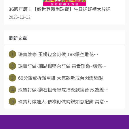
36週年慶！【威世登時尚珠寶】生日送好禮大放送
2025-12-12
最新文章
1
珠寶維修-玉鐲包金訂做 18K鏤空雕花⋯
2
珠寶訂做-珊瑚鑽墜台訂做 高貴雅緻~讓您⋯
3
60分鑽戒拆鑽重鑲 大氣款新戒台閃爍耀眼
4
珠寶訂做-鑽石祖母綠戒指改款換台 改為線⋯
5
珠寶訂做達人-依樣訂做純銀如意配飾 寓意⋯