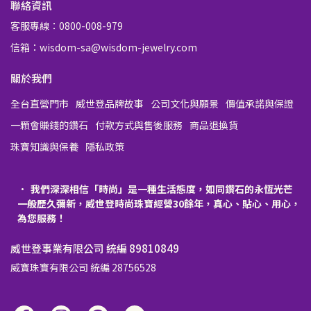
聯絡資訊
客服專線：0800-008-979
信箱：wisdom-sa@wisdom-jewelry.com
關於我們
全台直營門市
威世登品牌故事
公司文化與願景
價值承諾與保證
一顆會賺錢的鑽石
付款方式與售後服務
商品退換貨
珠寶知識與保養
隱私政策
我們深深相信「時尚」是一種生活態度，如同鑽石的永恆光芒
一般歷久彌新，威世登時尚珠寶經營30餘年，真心、貼心、用心，
為您服務！
威世登事業有限公司 統編 89810849
威寶珠寶有限公司 統編 28756528