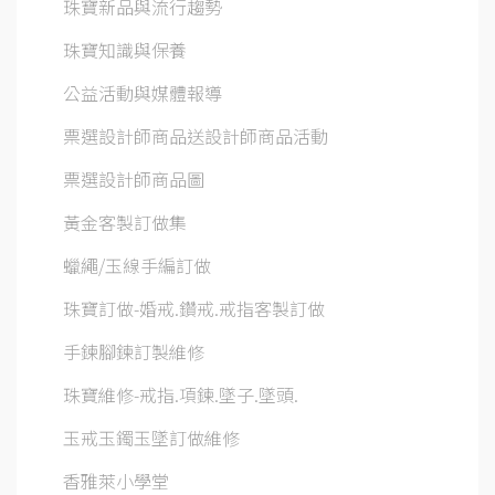
珠寶新品與流行趨勢
珠寶知識與保養
公益活動與媒體報導
票選設計師商品送設計師商品活動
票選設計師商品圖
黃金客製訂做集
蠟繩/玉線手編訂做
珠寶訂做-婚戒.鑽戒.戒指客製訂做
手鍊腳鍊訂製維修
珠寶維修-戒指.項鍊.墜子.墜頭.
玉戒玉鐲玉墜訂做維修
香雅萊小學堂