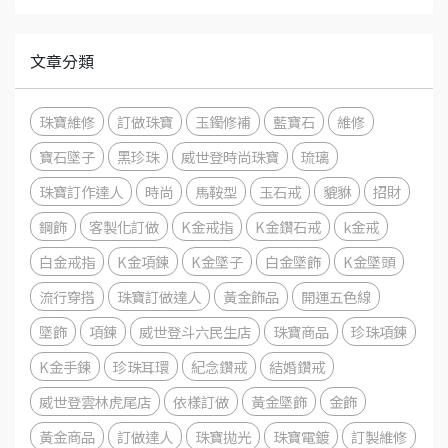
文章分類
珠寶維修
訂做珠寶
玉鐲修補
藍寶石
維修
寶石墜子
黑珍珠
威世登時尚珠寶
琉璃
珠寶訂作達人
時尚
馬鞍型
玉石戒
貔貅
招財
鋼飾
客製化訂做
K金戒指
K金鑽石戒
k金戒
白金戒指
K金項鍊
K金墜子
白金墜飾
K金墜頭
流行穿搭
珠寶訂做達人
黃金飾品
開運五色線
墜飾
項鍊
威世登斗六民生店
珠寶商品
珍珠項鍊
K金手鍊
珍珠耳環
紀念鑽戒
結婚鑽戒
威世登雲林虎尾店
依樣訂做
黃金墜飾
金飾
黃金商品
訂做達人
珠寶拋光
珠寶電鍍
訂製維修