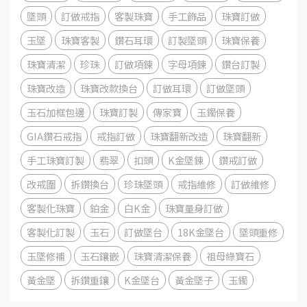
墜頭
訂做戒指
客製珠寶
手工飾品
珠寶訂做
玉墜
珠寶客製
鑽石耳環
訂製墜頭
珠寶保養
珠寶清潔
珍珠
訂做項鍊
字母項鍊
鑽台訂製
珠寶改造
珠寶改款換台
訂做耳環
訂做墜頭
玉石加框包邊
珠寶訂製
傳家寶
玉鐲保養
GIA鑽石戒指
戒指訂做
珠寶翻新改造
珠寶翻新
手工珠寶訂製
翡翠
扣頭
K金墜鍊
鑽戒訂做
改戒圍
拆鑽換台
珍珠墜頭
戒指維修
訂做維修
客製化珠寶
鉑金
白K金
珠寶量身訂做
客製化訂製
玉石
訂做墜台
18K金墜台
墜頭重修
玉墜修補
玉石鑲嵌
珠寶清潔保養
祖母綠寶石
黃金墜
拆鑽重鑲
K金墜台
黃金墜子
玉鐲