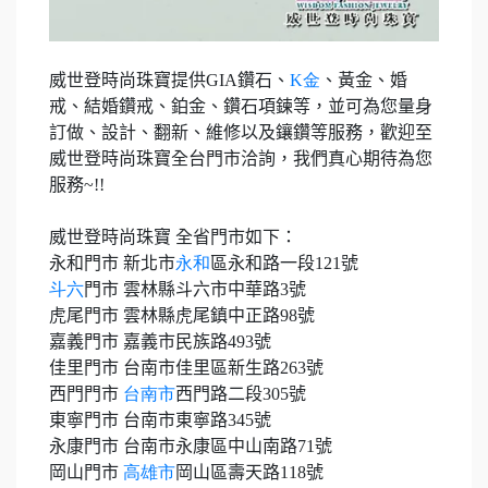
威世登時尚珠寶提供
GIA
鑽石、
K
金
、黃金、婚
戒、結婚鑽戒、鉑金、鑽石項鍊等，並可為您量身
訂做、設計、翻新、維修以及鑲鑽等服務，歡迎至
威世登時尚珠寶全台門市洽詢，我們真心期待為您
服務
~!!
威世登時尚珠寶 全省門市如下：
永和門市 新北市
永和
區永和路一段
121
號
斗六
門市 雲林縣斗六市中華路
3
號
虎尾門市 雲林縣虎尾鎮中正路
98
號
嘉義門市 嘉義市民族路
493
號
佳里門市 台南市佳里區新生路
263
號
西門門市
台南市
西門路二段
305
號
東寧門市 台南市東寧路
345
號
永康門市 台南市永康區中山南路
71
號
岡山門市
高雄市
岡山區壽天路
118
號