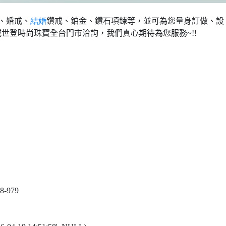
、婚戒、
結婚
鑽戒、鉑金、鑽石項鍊等，並可為您量身訂做、設
威世登時尚珠寶全台門市洽詢，我們真心期待為您服務
~!!
8-979