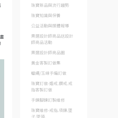
珠寶新品與流行趨勢
傷
珠寶知識與保養
公益活動與媒體報導
票選設計師商品送設計
畫
師商品活動
的
票選設計師商品圖
黃金客製訂做集
蠟繩/玉線手編訂做
珠寶訂做-婚戒.鑽戒.戒
指客製訂做
手鍊腳鍊訂製維修
珠寶維修-戒指.項鍊.墜
子.墜頭.