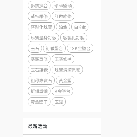
拆鑽換台
珍珠墜頭
戒指維修
訂做維修
客製化珠寶
鉑金
白K金
珠寶量身訂做
客製化訂製
玉石
訂做墜台
18K金墜台
墜頭重修
玉墜修補
玉石鑲嵌
珠寶清潔保養
祖母綠寶石
黃金墜
拆鑽重鑲
K金墜台
黃金墜子
玉鐲
最新活動