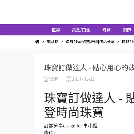
禮物
黃金/白金
珠寶
鑽飾
部落格
珠寶訂做|珠寶維修|作品分享
珠寶訂
珠寶訂做達人 - 貼心用心的
誼潔
2017-01-11
珠寶訂做達人 -
登時尚珠寶
訂做分享
design for
卓
小姐
緣由
~