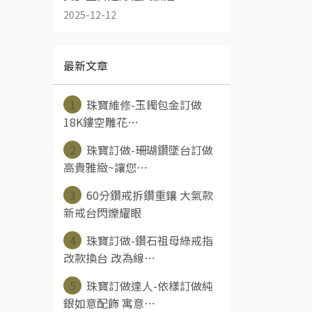
2025-12-12
最新文章
1
珠寶維修-玉鐲包金訂做
18K鏤空雕花⋯
2
珠寶訂做-珊瑚鑽墜台訂做
高貴雅緻~讓您⋯
3
60分鑽戒拆鑽重鑲 大氣款
新戒台閃爍耀眼
4
珠寶訂做-鑽石祖母綠戒指
改款換台 改為線⋯
5
珠寶訂做達人-依樣訂做純
銀如意配飾 寓意⋯