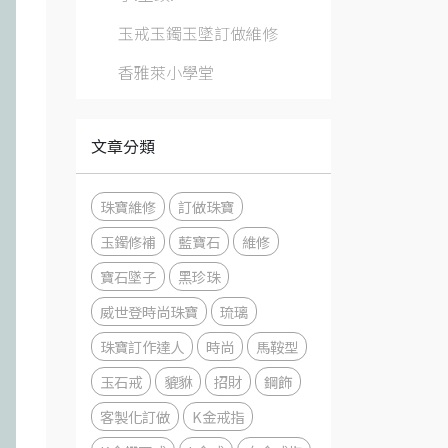
玉戒玉鐲玉墜訂做維修
香雅萊小學堂
文章分類
珠寶維修
訂做珠寶
玉鐲修補
藍寶石
維修
寶石墜子
黑珍珠
威世登時尚珠寶
琉璃
珠寶訂作達人
時尚
馬鞍型
玉石戒
貔貅
招財
鋼飾
客製化訂做
K金戒指