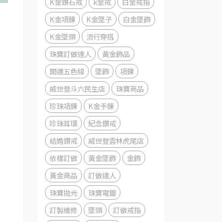
K金鑽石戒
k金戒
白金戒指
K金項鍊
K金墜子
白金墜飾
K金墜頭
流行穿搭
珠寶訂做達人
黃金飾品
開運五色線
墜飾
項鍊
威世登斗六民生店
珠寶商品
珍珠項鍊
K金手鍊
珍珠耳環
紀念鑽戒
結婚鑽戒
威世登雲林虎尾店
依樣訂做
黃金墜飾
金飾
黃金商品
訂做達人
珠寶拋光
珠寶電鍍
訂製維修
墜頭
訂做戒指