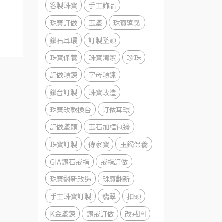
客製珠寶
手工飾品
珠寶訂做
玉墜
珠寶客製
鑽石耳環
訂製墜頭
珠寶保養
珠寶清潔
珍珠
訂做項鍊
字母項鍊
鑽台訂製
珠寶改造
珠寶改款換台
訂做耳環
訂做墜頭
玉石加框包邊
珠寶訂製
傳家寶
玉鐲保養
GIA鑽石戒指
戒指訂做
珠寶翻新改造
珠寶翻新
手工珠寶訂製
翡翠
扣頭
K金墜鍊
鑽戒訂做
改戒圍