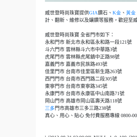
威世登時尚珠寶提供
GIA
鑽石、
K
金
、
黃金
計、翻新、維修以及鑲鑽等服務，歡迎至
威世登時尚珠寶 全省門市如下：
永和門市 新北市永和區永和路一段
121
號
斗六門市 雲林縣斗六市中華路
3
號
虎尾門市 雲林縣虎尾鎮中正路
98
號
嘉義門市 嘉義市民族路
493
號
佳里門市 台南市佳里區新生路
263
號
西門門市 台南市西門路二段
305
號
東寧門市 台南市東寧路
345
號
永康門市 台南市永康區中山南路
71
號
岡山門市 高雄市岡山區壽天路
118
號
三多
門市高雄市三多三路
238
號
真心、用心、貼心 免付費服務專線
0800-00