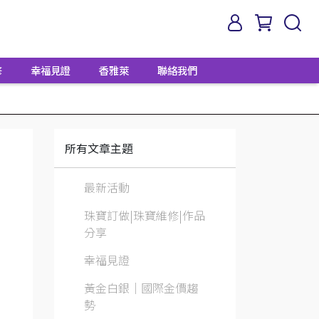
修
幸福見證
香雅萊
聯絡我們
所有文章主題
最新活動
珠寶訂做|珠寶維修|作品
分享
幸福見證
黃金白銀│國際金價趨
勢