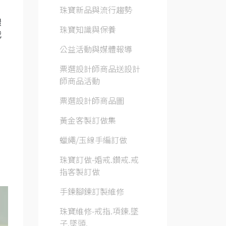
珠寶新品與流行趨勢
憬
珠寶知識與保養
我
公益活動與媒體報導
票選設計師商品送設計
師商品活動
票選設計師商品圖
黃金客製訂做集
蠟繩/玉線手編訂做
珠寶訂做-婚戒.鑽戒.戒
指客製訂做
手鍊腳鍊訂製維修
珠寶維修-戒指.項鍊.墜
子.墜頭.