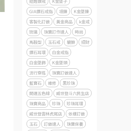
結婚鑽戒
K金墜子
GIA鑽石戒指
項鍊
K金墜鍊
客製化訂做
黃金商品
k金戒
琉璃
珠寶訂作達人
時尚
馬鞍型
玉石戒
貔貅
招財
鑽石耳環
白金戒指
白金墜飾
K金墜頭
流行穿搭
珠寶訂做達人
藍寶石
維修
黑珍珠
開運五色線
威世登斗六民生店
珠寶商品
珍珠
珍珠耳環
威世登雲林虎尾店
依樣訂做
玉石
訂做達人
珠寶保養