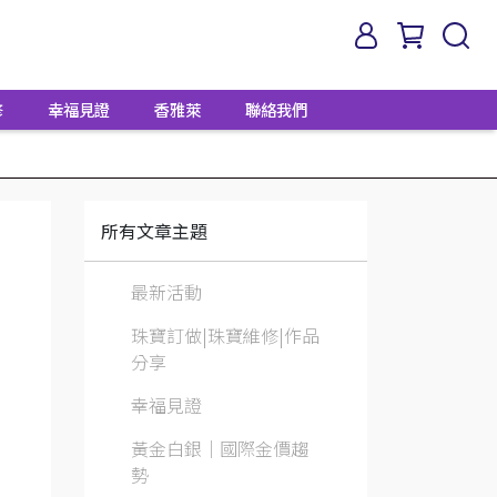
修
幸福見證
香雅萊
聯絡我們
所有文章主題
最新活動
珠寶訂做|珠寶維修|作品
分享
幸福見證
黃金白銀│國際金價趨
勢