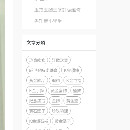
玉戒玉鐲玉墜訂做維修
香雅萊小學堂
文章分類
珠寶維修
訂做珠寶
威世登時尚珠寶
K金項鍊
黃金飾品
鋼飾
K金戒指
K金手鍊
黃金墜飾
墜飾
紀念鑽戒
金飾
黃金墜
寶石墜子
珍珠項鍊
K金鑽石戒
黃金墜子