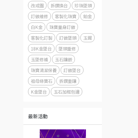
改戒圍
拆鑽換台
珍珠墜頭
訂做維修
客製化珠寶
鉑金
白K金
珠寶量身訂做
客製化訂製
訂做墜頭
玉鐲
18K金墜台
墜頭重修
玉墜修補
玉石鑲嵌
珠寶清潔保養
訂做墜台
祖母綠寶石
拆鑽重鑲
K金墜台
玉石加框包邊
最新活動