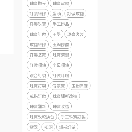
珠寶拋光
珠寶電鍍
訂製維修
墜頭
訂做戒指
客製珠寶
手工飾品
珠寶訂做
玉墜
珠寶客製
戒指維修
玉鐲修補
訂製墜頭
珠寶清潔
訂做項鍊
字母項鍊
鑽台訂製
訂做耳環
珠寶訂製
傳家寶
玉鐲保養
戒指訂做
珠寶翻新改造
珠寶翻新
珠寶改造
珠寶改款換台
手工珠寶訂製
翡翠
扣頭
鑽戒訂做