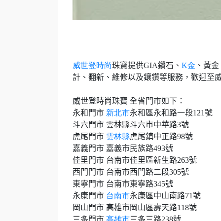
威世登時尚
珠寶提供
GIA
鑽石、
K
金
、黃金
計、翻新、維修以及鑲鑽等服務，歡迎至
威世登時尚珠寶 全省門市如下：
永和門市
新北市
永和區永和路一段
121
號
斗六門市 雲林縣斗六市中華路
3
號
虎尾門市
雲林縣
虎尾鎮中正路
98
號
嘉義門市 嘉義市民族路
493
號
佳里門市 台南市佳里區新生路
263
號
西門門市 台南市西門路二段
305
號
東寧門市 台南市東寧路
345
號
永康門市
台南市
永康區中山南路
71
號
岡山門市 高雄市岡山區壽天路
118
號
三多門市
高雄市
三多三路
238
號