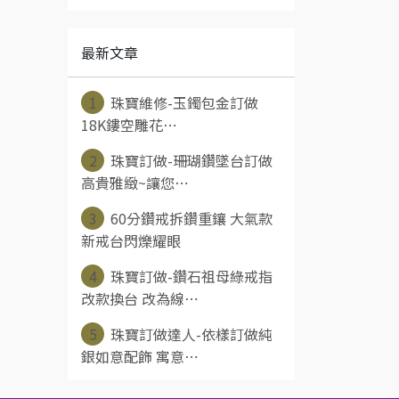
最新文章
1
珠寶維修-玉鐲包金訂做
18K鏤空雕花⋯
2
珠寶訂做-珊瑚鑽墜台訂做
高貴雅緻~讓您⋯
3
60分鑽戒拆鑽重鑲 大氣款
新戒台閃爍耀眼
4
珠寶訂做-鑽石祖母綠戒指
改款換台 改為線⋯
5
珠寶訂做達人-依樣訂做純
銀如意配飾 寓意⋯