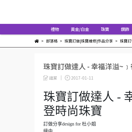
禮物
黃金/白金
珠寶
鑽飾
部落格
珠寶訂做|珠寶維修|作品分享
珠寶訂
珠寶訂做達人 - 幸福洋溢~
誼潔
2017-01-11
珠寶訂做達人 -
登時尚珠寶
訂做分享
design for
杜小姐
緣由