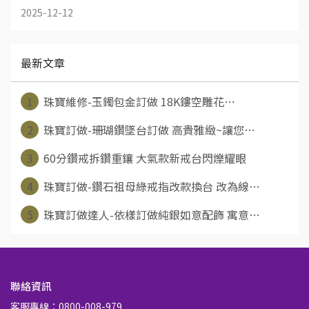
2025-12-12
最新文章
1
珠寶維修-玉鐲包金訂做 18K鏤空雕花⋯
2
珠寶訂做-珊瑚鑽墜台訂做 高貴雅緻~讓您⋯
3
60分鑽戒拆鑽重鑲 大氣款新戒台閃爍耀眼
4
珠寶訂做-鑽石祖母綠戒指改款換台 改為線⋯
5
珠寶訂做達人-依樣訂做純銀如意配飾 寓意⋯
聯絡資訊
客服專線：0800-008-979