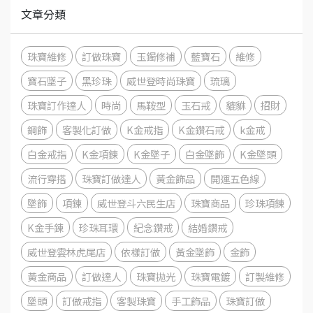
文章分類
珠寶維修
訂做珠寶
玉鐲修補
藍寶石
維修
寶石墜子
黑珍珠
威世登時尚珠寶
琉璃
珠寶訂作達人
時尚
馬鞍型
玉石戒
貔貅
招財
鋼飾
客製化訂做
K金戒指
K金鑽石戒
k金戒
白金戒指
K金項鍊
K金墜子
白金墜飾
K金墜頭
流行穿搭
珠寶訂做達人
黃金飾品
開運五色線
墜飾
項鍊
威世登斗六民生店
珠寶商品
珍珠項鍊
K金手鍊
珍珠耳環
紀念鑽戒
結婚鑽戒
威世登雲林虎尾店
依樣訂做
黃金墜飾
金飾
黃金商品
訂做達人
珠寶拋光
珠寶電鍍
訂製維修
墜頭
訂做戒指
客製珠寶
手工飾品
珠寶訂做