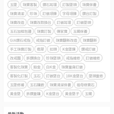
玉墜
珠寶客製
鑽石耳環
訂製墜頭
珠寶保養
珠寶清潔
珍珠
訂做項鍊
字母項鍊
鑽台訂製
珠寶改造
珠寶改款換台
訂做耳環
訂做墜頭
玉石加框包邊
珠寶訂製
傳家寶
玉鐲保養
GIA鑽石戒指
戒指訂做
珠寶翻新改造
珠寶翻新
手工珠寶訂製
翡翠
扣頭
K金墜鍊
鑽戒訂做
改戒圍
拆鑽換台
珍珠墜頭
戒指維修
訂做維修
客製化珠寶
鉑金
白K金
珠寶量身訂做
客製化訂製
玉石
訂做墜台
18K金墜台
墜頭重修
玉墜修補
玉石鑲嵌
珠寶清潔保養
祖母綠寶石
黃金墜
拆鑽重鑲
K金墜台
黃金墜子
玉鐲
最新活動