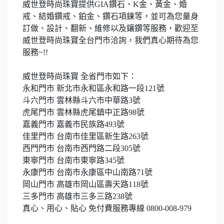
威世登時尚珠寶提供
GIA
鑽石、
K
金、黃金、婚
戒、結婚鑽戒、鉑金、鑽石項鍊等，並可為您量身
訂做、設計、翻新、維修以及鑲鑽等服務，歡迎至
威世登時尚珠寶全台門市洽詢，我們真心期待為您
服務
~!!
威世登時尚珠寶 全省門市如下：
永和門市 新北市永和區永和路一段
121
號
斗六門市 雲林縣斗六市中華路
3
號
虎尾門市 雲林縣虎尾鎮中正路
98
號
嘉義門市 嘉義市民族路
493
號
佳里門市 台南市佳里區新生路
263
號
西門門市 台南市西門路二段
305
號
東寧門市 台南市東寧路
345
號
永康門市 台南市永康區中山南路
71
號
岡山門市 高雄市岡山區壽天路
118
號
三多門市 高雄市三多三路
238
號
真心、用心、貼心 免付費服務專線
0800-008-979