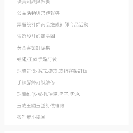
珠寶知識與保養
公益活動與媒體報導
票選設計師商品送設計師商品活動
票選設計師商品圖
黃金客製訂做集
蠟繩/玉線手編訂做
珠寶訂做-婚戒.鑽戒.戒指客製訂做
手鍊腳鍊訂製維修
珠寶維修-戒指.項鍊.墜子.墜頭.
玉戒玉鐲玉墜訂做維修
香雅萊小學堂