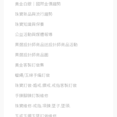
黃金白銀│國際金價趨勢
珠寶新品與流行趨勢
珠寶知識與保養
公益活動與媒體報導
票選設計師商品送設計師商品活動
票選設計師商品圖
黃金客製訂做集
蠟繩/玉線手編訂做
珠寶訂做-婚戒.鑽戒.戒指客製訂做
手鍊腳鍊訂製維修
珠寶維修-戒指.項鍊.墜子.墜頭.
玉戒玉鐲玉墜訂做維修