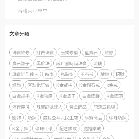
香雅萊小學堂
文章分類
珠寶維修
訂做珠寶
玉鐲修補
藍寶石
維修
寶石墜子
黑珍珠
威世登時尚珠寶
琉璃
珠寶訂作達人
時尚
馬鞍型
玉石戒
貔貅
招財
鋼飾
客製化訂做
K金戒指
K金鑽石戒
k金戒
白金戒指
K金項鍊
K金墜子
白金墜飾
K金墜頭
流行穿搭
珠寶訂做達人
黃金飾品
開運五色線
墜飾
項鍊
威世登斗六民生店
珠寶商品
珍珠項鍊
K金手鍊
珍珠耳環
紀念鑽戒
結婚鑽戒