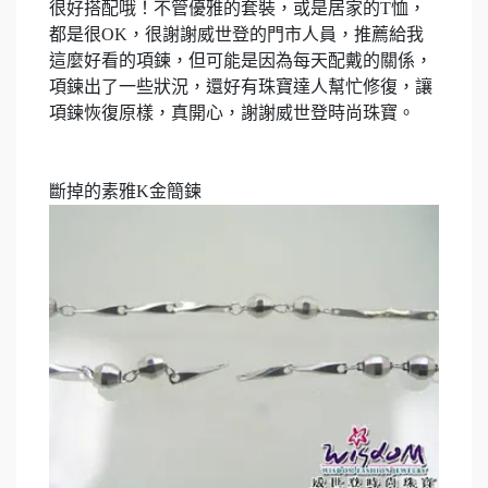
很好搭配哦！不管優雅的套裝，或是居家的
T
恤，
都是很
O
K
，
很謝謝威世登的門市人員，推薦給我
這麼好看的項鍊，但可能是因為每天配戴的關係，
項鍊出了一些狀況，還好有珠寶達人幫忙修復，讓
項鍊恢復原樣，真開心，謝謝威世登時尚珠寶。
斷掉的素雅
K
金簡鍊