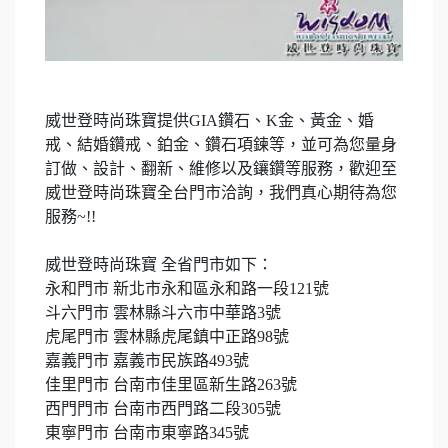
威世登時尚珠寶提供
GIA
鑽石、
K
金、黃金、婚
戒、結婚鑽戒、鉑金、鑽石項鍊等，並可為您量身
訂做、設計、翻新、維修以及鑲鑽等服務，歡迎至
威世登時尚珠寶全台門市洽詢，我們真心期待為您
服務
~!!
威世登時尚珠寶 全省門市如下：
永和門市 新北市永和區永和路一段
121
號
斗六門市 雲林縣斗六市中華路
3
號
虎尾門市 雲林縣虎尾鎮中正路
98
號
嘉義門市 嘉義市民族路
493
號
佳里門市 台南市佳里區新生路
263
號
西門門市 台南市西門路二段
305
號
東寧門市 台南市東寧路
345
號