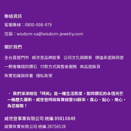
聯絡資訊
客服專線：0800-008-979
信箱：wisdom-sa@wisdom-jewelry.com
關於我們
全台直營門市
威世登品牌故事
公司文化與願景
價值承諾與保證
一顆會賺錢的鑽石
付款方式與售後服務
商品退換貨
珠寶知識與保養
隱私政策
我們深深相信「時尚」是一種生活態度，如同鑽石的永恆光芒
一般歷久彌新，威世登時尚珠寶經營30餘年，真心、貼心、用心，
為您服務！
威世登事業有限公司 統編 89810849
威寶珠寶有限公司 統編 28756528