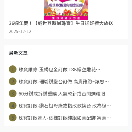
36週年慶！【威世登時尚珠寶】生日送好禮大放送
2025-12-12
最新文章
1
珠寶維修-玉鐲包金訂做 18K鏤空雕花⋯
2
珠寶訂做-珊瑚鑽墜台訂做 高貴雅緻~讓您⋯
3
60分鑽戒拆鑽重鑲 大氣款新戒台閃爍耀眼
4
珠寶訂做-鑽石祖母綠戒指改款換台 改為線⋯
5
珠寶訂做達人-依樣訂做純銀如意配飾 寓意⋯