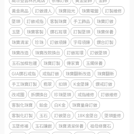
威世登雲林虎尾店
依樣訂做
黃金墜飾
金飾
黃金商品
訂做達人
珠寶拋光
珠寶電鍍
訂製維修
墜頭
訂做戒指
客製珠寶
手工飾品
珠寶訂做
玉墜
珠寶客製
鑽石耳環
訂製墜頭
珠寶保養
珠寶清潔
珍珠
訂做項鍊
字母項鍊
鑽台訂製
珠寶改造
珠寶改款換台
訂做耳環
訂做墜頭
玉石加框包邊
珠寶訂製
傳家寶
玉鐲保養
GIA鑽石戒指
戒指訂做
珠寶翻新改造
珠寶翻新
手工珠寶訂製
翡翠
扣頭
K金墜鍊
鑽戒訂做
改戒圍
拆鑽換台
珍珠墜頭
戒指維修
訂做維修
客製化珠寶
鉑金
白K金
珠寶量身訂做
客製化訂製
玉石
訂做墜台
18K金墜台
墜頭重修
玉墜修補
玉石鑲嵌
珠寶清潔保養
祖母綠寶石