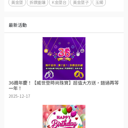
黃金墜
拆鑽重鑲
K金墜台
黃金墜子
玉鐲
最新活動
36週年慶！【威世登時尚珠寶】超值大方送，錯過再等
一年！
2025-12-17