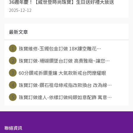
36週年慶！【威世登時尚珠寶】生日送好禮大放送
2025-12-12
最新文章
1
珠寶維修-玉鐲包金訂做 18K鏤空雕花⋯
2
珠寶訂做-珊瑚鑽墜台訂做 高貴雅緻~讓您⋯
3
60分鑽戒拆鑽重鑲 大氣款新戒台閃爍耀眼
4
珠寶訂做-鑽石祖母綠戒指改款換台 改為線⋯
5
珠寶訂做達人-依樣訂做純銀如意配飾 寓意⋯
聯絡資訊