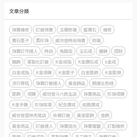
文章分類
珠寶維修
訂做珠寶
玉鐲修補
藍寶石
維修
寶石墜子
黑珍珠
威世登時尚珠寶
琉璃
珠寶訂作達人
時尚
馬鞍型
玉石戒
貔貅
招財
鋼飾
客製化訂做
K金戒指
K金鑽石戒
k金戒
白金戒指
K金項鍊
K金墜子
白金墜飾
K金墜頭
流行穿搭
珠寶訂做達人
黃金飾品
開運五色線
墜飾
項鍊
威世登斗六民生店
珠寶商品
珍珠項鍊
K金手鍊
珍珠耳環
紀念鑽戒
結婚鑽戒
威世登雲林虎尾店
依樣訂做
黃金墜飾
金飾
黃金商品
訂做達人
珠寶拋光
珠寶電鍍
訂製維修
墜頭
訂做戒指
客製珠寶
手工飾品
珠寶訂做