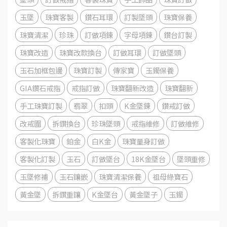
玉墜
珠寶客製
鑽石耳環
訂製墜頭
珠寶保養
珠寶清潔
珍珠
訂做項鍊
字母項鍊
鑽台訂製
珠寶改造
珠寶改款換台
訂做耳環
訂做墜頭
玉石加框包邊
珠寶訂製
傳家寶
玉鐲保養
GIA鑽石戒指
戒指訂做
珠寶翻新改造
珠寶翻新
手工珠寶訂製
翡翠
扣頭
K金墜鍊
鑽戒訂做
改戒圍
拆鑽換台
珍珠墜頭
戒指維修
訂做維修
客製化珠寶
鉑金
白K金
珠寶量身訂做
客製化訂製
玉石
訂做墜台
18K金墜台
墜頭重修
玉墜修補
玉石鑲嵌
珠寶清潔保養
祖母綠寶石
黃金墜
拆鑽重鑲
K金墜台
黃金墜子
玉鐲