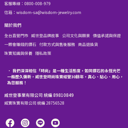
客服專線：0800-008-979
信箱：wisdom-sa@wisdom-jewelry.com
關於我們
全台直營門市
威世登品牌故事
公司文化與願景
價值承諾與保證
一顆會賺錢的鑽石
付款方式與售後服務
商品退換貨
珠寶知識與保養
隱私政策
我們深深相信「時尚」是一種生活態度，如同鑽石的永恆光芒
一般歷久彌新，威世登時尚珠寶經營30餘年，真心、貼心、用心，
為您服務！
威世登事業有限公司 統編 89810849
威寶珠寶有限公司 統編 28756528