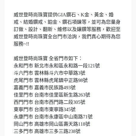
威世登時尚珠寶提供
GIA
鑽石、
K
金、黃金、婚
戒、結婚鑽戒、鉑金、鑽石項鍊等，並可為您量身
訂做、設計、翻新、維修以及鑲鑽等服務，歡迎至
威世登時尚珠寶全台門市洽詢，我們真心期待為您
服務
~!!
威世登時尚珠寶 全省門市如下：
永和門市 新北市永和區永和路一段
121
號
斗六門市 雲林縣斗六市中華路
3
號
虎尾門市 雲林縣虎尾鎮中正路
98
號
嘉義門市 嘉義市民族路
493
號
佳里門市 台南市佳里區新生路
263
號
西門門市 台南市西門路二段
305
號
東寧門市 台南市東寧路
345
號
永康門市 台南市永康區中山南路
71
號
岡山門市 高雄市岡山區壽天路
118
號
三多門市 高雄市三多三路
238
號