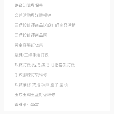
珠寶知識與保養
公益活動與媒體報導
票選設計師商品送設計師商品活動
票選設計師商品圖
黃金客製訂做集
蠟繩/玉線手編訂做
珠寶訂做-婚戒.鑽戒.戒指客製訂做
手鍊腳鍊訂製維修
珠寶維修-戒指.項鍊.墜子.墜頭.
玉戒玉鐲玉墜訂做維修
香雅萊小學堂