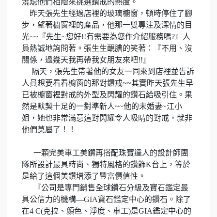
澆熄他們相階來挑選鑽戒的熱度。
昨天張先生經過店裡的玻璃櫥窗，頓時停住了腳
步，望著櫥窗裡的產品，他那一雙專注及深情的目
光
~~
『先生
~
您好
!!
有需要為您作介紹服務嗎
?
』人
員熱誠地詢問著。張生生靦腆的笑著：『不用、沒
關係，過幾天我再帶我女朋友來吧
!!
』
隔天，張先生帶著他的女友一同來到店裡並告訴
人員想要看看櫥窗的那對鑽戒
~~
其實昨天張先生早
已被櫥窗裡對戒的外型及閃耀的鑽石給吸引住。果
然是默契十足的一對準新人
~~
他的未婚妻
~
江小
姐，她也非常滿意這對閃耀令人吸晴的對戒，就非
他們莫屬了！！
一顆完美車工美鑽再搭配珠寶達人的設計師團
隊所設計最具時尚、獨特風格的鑽飾
K
台上，等於
是給了這個美鑽增添了豐富價值性。
『公司是專門銷售全球鑽石分級及寶石鑑定最
具公信力的機構
—GIA
寶石鑑定中心的鑽石。除了
在
4 C(
克拉、顏色、淨度、車工
)
是
GIA
鑑定中心的